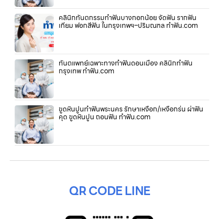
คลินิกทันตกรรมทำฟันบางกอกน้อย จัดฟัน รากฟัน
เทียม ฟอกสีฟัน ในกรุงเทพฯ–ปริมณฑล ทำฟัน.com
ทันตแพทย์เฉพาะทางทำฟันดอนเมือง คลินิกทำฟัน
กรุงเทพ ทำฟัน.com
ขูดหินปูนทำฟันพระนคร รักษาเหงือก/เหงือกร่น ผ่าฟัน
คุด ขูดหินปูน ถอนฟัน ทำฟัน.com
QR CODE LINE