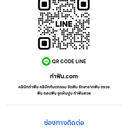
QR CODE LINE
ทําฟัน.com
คลินิกทำฟัน คลินิกทันตกรรม จัดฟัน รักษารากฟัน ตรวจ
ฟัน ถอนฟัน ขูดหินปูน ทำฟันสวย
ช่องทางติดต่อ