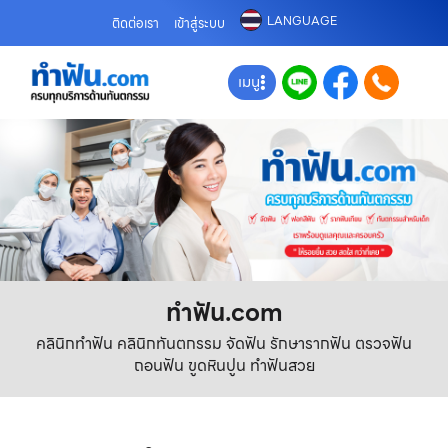
LANGUAGE
ติดต่อเรา
เข้าสู่ระบบ
เมนู
ทําฟัน.com
คลินิกทำฟัน คลินิกทันตกรรม จัดฟัน รักษารากฟัน ตรวจฟัน
ถอนฟัน ขูดหินปูน ทำฟันสวย