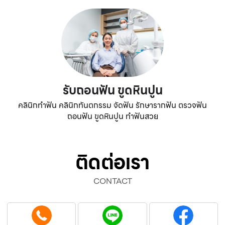
รับถอนฟัน ขูดหินปูน
คลินิกทำฟัน คลินิกทันตกรรม จัดฟัน รักษารากฟัน ตรวจฟัน
ถอนฟัน ขูดหินปูน ทำฟันสวย
ติดต่อเรา
CONTACT