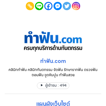
ทําฟัน.com
คลินิกทำฟัน คลินิกทันตกรรม จัดฟัน รักษารากฟัน ตรวจฟัน
ถอนฟัน ขูดหินปูน ทำฟันสวย
ผู้เข้าชม :
494
แผนผังเว็บไซต์