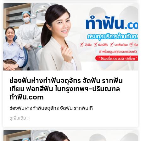
ช่องฟันห่างทำฟันจตุจักร จัดฟัน รากฟัน
เทียม ฟอกสีฟัน ในกรุงเทพฯ–ปริมณฑล
ทำฟัน.com
ช่องฟันห่างทำฟันจตุจักร จัดฟัน รากฟันเที
ดูเพิ่มเติม »