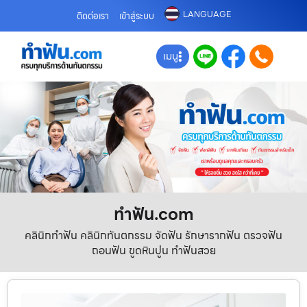
LANGUAGE
ติดต่อเรา
เข้าสู่ระบบ
เมนู
ทําฟัน.com
คลินิกทำฟัน คลินิกทันตกรรม จัดฟัน รักษารากฟัน ตรวจฟัน
ถอนฟัน ขูดหินปูน ทำฟันสวย