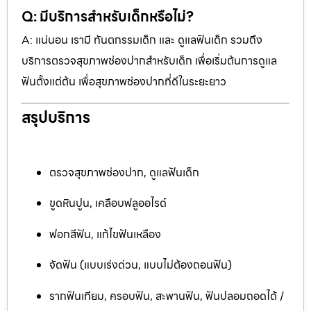
Q: มีบริการสำหรับเด็กหรือไม่?
A: แน่นอน เรามี ทันตกรรมเด็ก และ ดูแลฟันเด็ก รวมถึง
บริการตรวจสุขภาพช่องปากสำหรับเด็ก เพื่อเริ่มต้นการดูแล
ฟันตั้งแต่ต้น เพื่อสุขภาพช่องปากที่ดีในระยะยาว
สรุปบริการ
ตรวจสุขภาพช่องปาก, ดูแลฟันเด็ก
ขูดหินปูน, เคลือบฟลูออไรด์
ฟอกสีฟัน, แก้ไขฟันเหลือง
จัดฟัน (แบบเร่งด่วน, แบบไม่ต้องถอนฟัน)
รากฟันเทียม, ครอบฟัน, สะพานฟัน, ฟันปลอมถอดได้ /