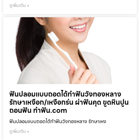
ดูเพิ่มเติม »
ฟันปลอมแบบถอดได้ทำฟันวังทองหลาง
รักษาเหงือก/เหงือกร่น ผ่าฟันคุด ขูดหินปูน
ถอนฟัน ทำฟัน.com
ฟันปลอมแบบถอดได้ทำฟันวังทองหลาง รักษาเหง
ดูเพิ่มเติม »