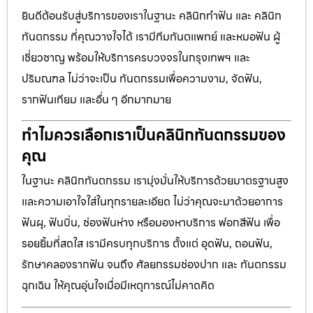
ยินดีต้อนรับสู่บริการของเราในฐานะ คลินิกทำฟัน และ คลินิก
ทันตกรรม ที่คุณวางใจได้ เรามีทีมทันตแพทย์ และหมอฟัน ผู้
เชี่ยวชาญ พร้อมให้บริการครบวงจรในกรุงเทพฯ และ
ปริมณฑล ไม่ว่าจะเป็น ทันตกรรมเพื่อความงาม, จัดฟัน,
รากฟันเทียม และอื่น ๆ อีกมากมาย
ทำไมควรเลือกเราเป็นคลินิกทันตกรรมของ
คุณ
ในฐานะ คลินิกทันตกรรม เรามุ่งมั่นให้บริการด้วยมาตรฐานสูง
และความเอาใจใส่ในทุกรายละเอียด ไม่ว่าคุณจะมาด้วยอาการ
ฟันผุ, ฟันบิ่น, ช่องฟันห่าง หรือมองหาบริการ ฟอกสีฟัน เพื่อ
รอยยิ้มที่สดใส เรามีครบทุกบริการ ตั้งแต่ อุดฟัน, ถอนฟัน,
รักษาคลองรากฟัน จนถึง ศัลยกรรมช่องปาก และ ทันตกรรม
ฉุกเฉิน ให้คุณอุ่นใจเมื่อมีเหตุการณ์ไม่คาดคิด