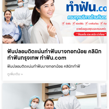
ฟันปลอมติดแน่นทำฟันบางกอกน้อย คลินิก
ทำฟันกรุงเทพ ทำฟัน.com
ฟันปลอมติดแน่นทำฟันบางกอกน้อย คลินิกทำฟั
ดูเพิ่มเติม »