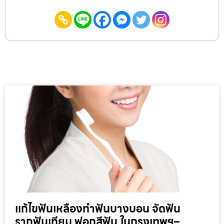
แก้ไขฟันเหลืองทำฟันบางบอน จัดฟัน
รากฟันเทียม ฟอกสีฟัน ในกรุงเทพฯ–