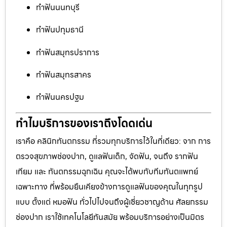
ทำฟันนนทบุรี
ทำฟันปทุมธานี
ทำฟันสมุทรปราการ
ทำฟันสมุทรสาคร
ทำฟันนครปฐม
ทำไมบริการของเราถึงโดดเด่น
เราคือ คลินิกทันตกรรม ที่รวมทุกบริการไว้ในที่เดียว: จาก การ
ตรวจสุขภาพช่องปาก, ดูแลฟันเด็ก, จัดฟัน, จนถึง รากฟัน
เทียม และ ทันตกรรมฉุกเฉิน คุณจะได้พบกับทีมทันตแพทย์
เฉพาะทาง ที่พร้อมยืนเคียงข้างการดูแลฟันของคุณในทุกรูป
แบบ ตั้งแต่ หมอฟัน ทั่วไปไปจนถึงผู้เชี่ยวชาญด้าน ศัลยกรรม
ช่องปาก เราใช้เทคโนโลยีทันสมัย พร้อมบริการอย่างเป็นมิตร