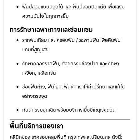
ฟันปลอมแบบถอดได้ และ ฟันปลอมติดแน่น เพื่อเสริม
ความมั่นใจในทุกการยิ้ม
การรักษาเฉพาะทางและซ่อมแซม
รากฟันเทียม และ ครอบฟัน / สะพานฟัน เพื่อคืนฟัน
แทนที่สูญเสีย
รักษาคลองรากฟัน, ศัลยกรรมช่องปาก และ รักษา
เหงือก, เหงือกร่น
ช่องฟันห่าง, ฟันโยก, ฟันหัก เราให้คำปรึกษาและแก้ไข
อย่างตรงจุด
ทันตกรรมฉุกเฉิน พร้อมบริการเมื่อมีเหตุเร่งด่วน
พื้นที่บริการของเรา
คลินิกของเราครอบคลุมพื้นที่ กรุงเทพและปริมณฑล ดังนี้: