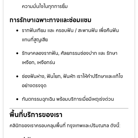
ความมั่นใจในทุกการยิ้ม
การรักษาเฉพาะทางและซ่อมแซม
รากฟันเทียม และ ครอบฟัน / สะพานฟัน เพื่อคืนฟัน
แทนที่สูญเสีย
รักษาคลองรากฟัน, ศัลยกรรมช่องปาก และ รักษา
เหงือก, เหงือกร่น
ช่องฟันห่าง, ฟันโยก, ฟันหัก เราให้คำปรึกษาและแก้ไข
อย่างตรงจุด
ทันตกรรมฉุกเฉิน พร้อมบริการเมื่อมีเหตุเร่งด่วน
พื้นที่บริการของเรา
คลินิกของเราครอบคลุมพื้นที่ กรุงเทพและปริมณฑล ดังนี้: