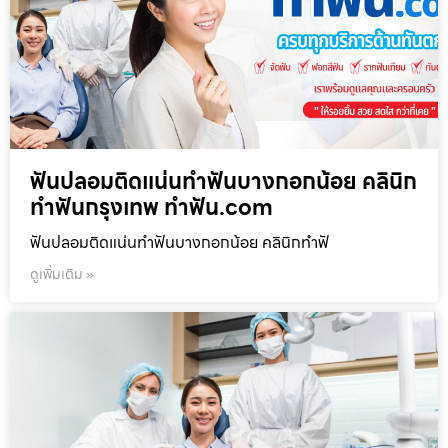
ฟันปลอมติดแน่นทำฟันบางกอกน้อย คลินิก
ทำฟันกรุงเทพ ทำฟัน.com
ฟันปลอมติดแน่นทำฟันบางกอกน้อย คลินิกทำฟั
ดูเพิ่มเติม »