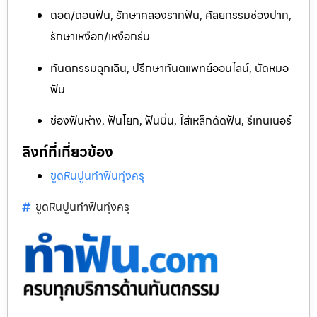
ถอด/ถอนฟัน, รักษาคลองรากฟัน, ศัลยกรรมช่องปาก,
รักษาเหงือก/เหงือกร่น
ทันตกรรมฉุกเฉิน, ปรึกษาทันตแพทย์ออนไลน์, นัดหมอ
ฟัน
ช่องฟันห่าง, ฟันโยก, ฟันบิ่น, ใส่เหล็กดัดฟัน, รีเทนเนอร์
ลิงก์ที่เกี่ยวข้อง
ขูดหินปูนทำฟันทุ่งครุ
ขูดหินปูนทำฟันทุ่งครุ