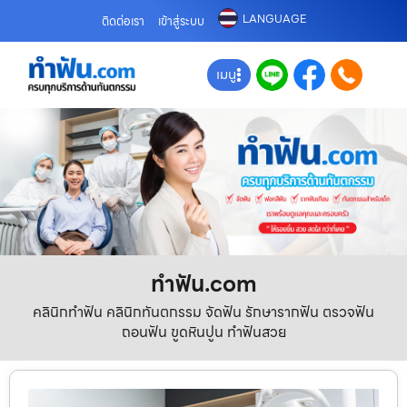
LANGUAGE
ติดต่อเรา
เข้าสู่ระบบ
เมนู
ทําฟัน.com
คลินิกทำฟัน คลินิกทันตกรรม จัดฟัน รักษารากฟัน ตรวจฟัน
ถอนฟัน ขูดหินปูน ทำฟันสวย