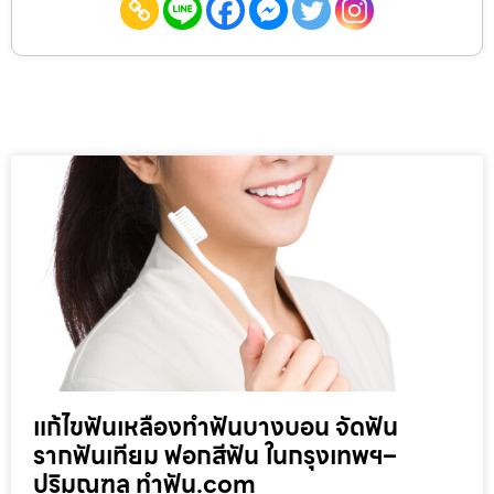
แก้ไขฟันเหลืองทำฟันบางบอน จัดฟัน
รากฟันเทียม ฟอกสีฟัน ในกรุงเทพฯ–
ปริมณฑล ทำฟัน.com