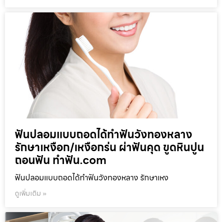
ฟันปลอมแบบถอดได้ทำฟันวังทองหลาง
รักษาเหงือก/เหงือกร่น ผ่าฟันคุด ขูดหินปูน
ถอนฟัน ทำฟัน.com
ฟันปลอมแบบถอดได้ทำฟันวังทองหลาง รักษาเหง
ดูเพิ่มเติม »