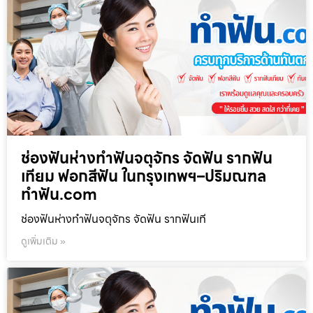
ช่องฟันห่างทำฟันจตุจักร จัดฟัน รากฟัน
เทียม ฟอกสีฟัน ในกรุงเทพฯ–ปริมณฑล
ทำฟัน.com
ช่องฟันห่างทำฟันจตุจักร จัดฟัน รากฟันเที
ดูเพิ่มเติม »