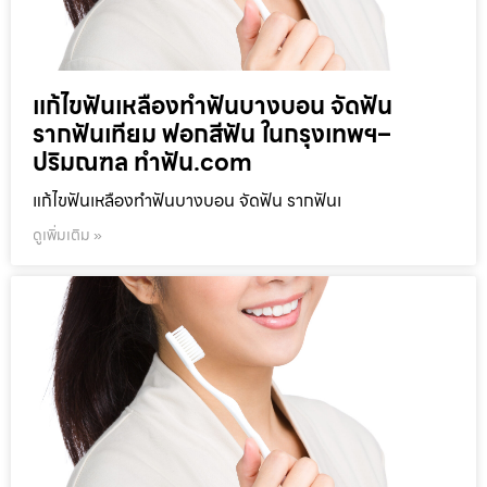
แก้ไขฟันเหลืองทำฟันบางบอน จัดฟัน
รากฟันเทียม ฟอกสีฟัน ในกรุงเทพฯ–
ปริมณฑล ทำฟัน.com
แก้ไขฟันเหลืองทำฟันบางบอน จัดฟัน รากฟันเ
ดูเพิ่มเติม »