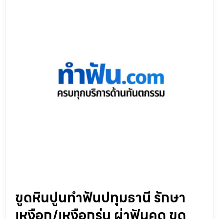
ขูดหินปูนทำฟันปทุมธานี รักษา
เหงือก/เหงือกร่น ผ่าฟันคุด ขูด