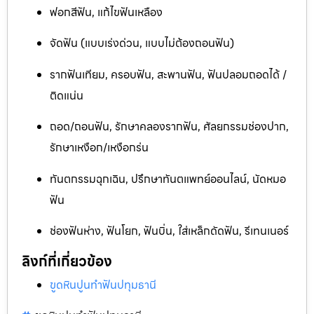
ฟอกสีฟัน, แก้ไขฟันเหลือง
จัดฟัน (แบบเร่งด่วน, แบบไม่ต้องถอนฟัน)
รากฟันเทียม, ครอบฟัน, สะพานฟัน, ฟันปลอมถอดได้ /
ติดแน่น
ถอด/ถอนฟัน, รักษาคลองรากฟัน, ศัลยกรรมช่องปาก,
รักษาเหงือก/เหงือกร่น
ทันตกรรมฉุกเฉิน, ปรึกษาทันตแพทย์ออนไลน์, นัดหมอ
ฟัน
ช่องฟันห่าง, ฟันโยก, ฟันบิ่น, ใส่เหล็กดัดฟัน, รีเทนเนอร์
ลิงก์ที่เกี่ยวข้อง
ขูดหินปูนทำฟันปทุมธานี