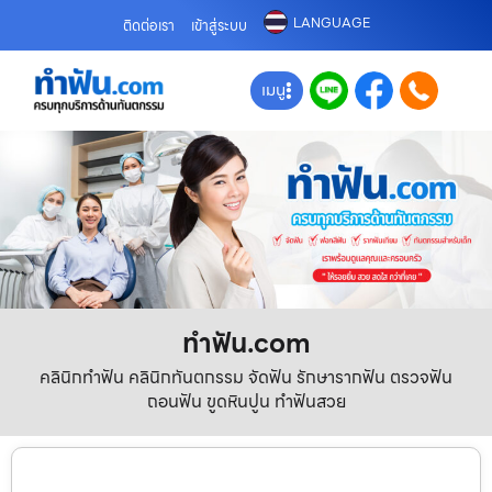
LANGUAGE
ติดต่อเรา
เข้าสู่ระบบ
เมนู
ทําฟัน.com
คลินิกทำฟัน คลินิกทันตกรรม จัดฟัน รักษารากฟัน ตรวจฟัน
ถอนฟัน ขูดหินปูน ทำฟันสวย