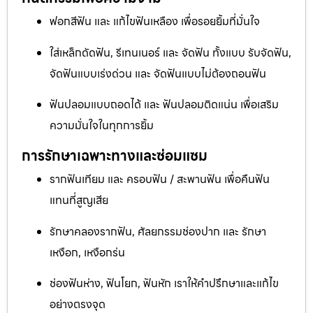
ฟอกสีฟัน และ แก้ไขฟันเหลือง เพื่อรอยยิ้มที่มั่นใจ
ใส่เหล็กดัดฟัน, รีเทนเนอร์ และ จัดฟัน ทั้งแบบ รับจัดฟัน,
จัดฟันแบบเร่งด่วน และ จัดฟันแบบไม่ต้องถอนฟัน
ฟันปลอมแบบถอดได้ และ ฟันปลอมติดแน่น เพื่อเสริม
ความมั่นใจในทุกการยิ้ม
การรักษาเฉพาะทางและซ่อมแซม
รากฟันเทียม และ ครอบฟัน / สะพานฟัน เพื่อคืนฟัน
แทนที่สูญเสีย
รักษาคลองรากฟัน, ศัลยกรรมช่องปาก และ รักษา
เหงือก, เหงือกร่น
ช่องฟันห่าง, ฟันโยก, ฟันหัก เราให้คำปรึกษาและแก้ไข
อย่างตรงจุด