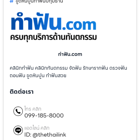
ขูดหินปูนทำฟันปทุมธานี
ทําฟัน.com
คลินิกทำฟัน คลินิกทันตกรรม จัดฟัน รักษารากฟัน ตรวจฟัน
ถอนฟัน ขูดหินปูน ทำฟันสวย
ติดต่อเรา
โทร คลิก
099-185-8000
แอดไลน์ คลิก
ID: @thethailink