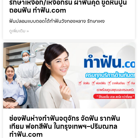
รักษาเหงือก/เหงือกร่น ผ่าฟันคุด ขูดหินปูน
ถอนฟัน ทำฟัน.com
ฟันปลอมแบบถอดได้ทำฟันวังทองหลาง รักษาเหง
ดูเพิ่มเติม »
ช่องฟันห่างทำฟันจตุจักร จัดฟัน รากฟัน
เทียม ฟอกสีฟัน ในกรุงเทพฯ–ปริมณฑล
ทำฟัน.com