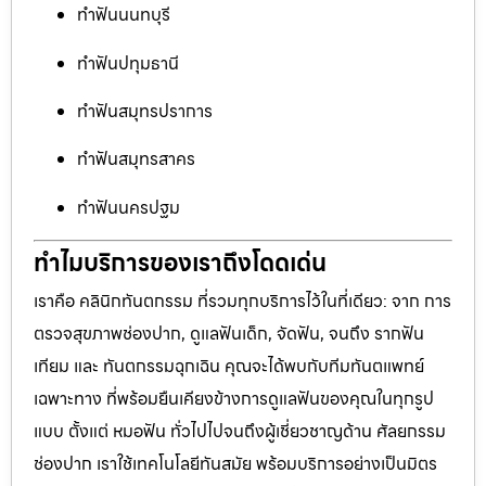
ทำฟันนนทบุรี
ทำฟันปทุมธานี
ทำฟันสมุทรปราการ
ทำฟันสมุทรสาคร
ทำฟันนครปฐม
ทำไมบริการของเราถึงโดดเด่น
เราคือ คลินิกทันตกรรม ที่รวมทุกบริการไว้ในที่เดียว: จาก การ
ตรวจสุขภาพช่องปาก, ดูแลฟันเด็ก, จัดฟัน, จนถึง รากฟัน
เทียม และ ทันตกรรมฉุกเฉิน คุณจะได้พบกับทีมทันตแพทย์
เฉพาะทาง ที่พร้อมยืนเคียงข้างการดูแลฟันของคุณในทุกรูป
แบบ ตั้งแต่ หมอฟัน ทั่วไปไปจนถึงผู้เชี่ยวชาญด้าน ศัลยกรรม
ช่องปาก เราใช้เทคโนโลยีทันสมัย พร้อมบริการอย่างเป็นมิตร