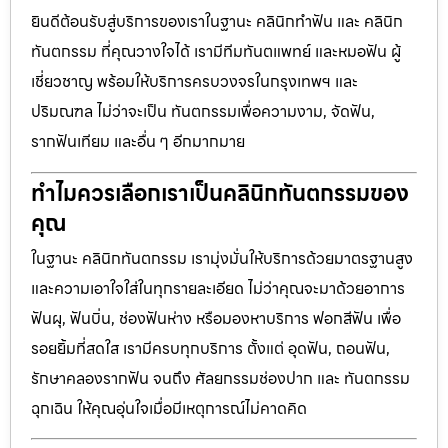
ยินดีต้อนรับสู่บริการของเราในฐานะ คลินิกทำฟัน และ คลินิก
ทันตกรรม ที่คุณวางใจได้ เรามีทีมทันตแพทย์ และหมอฟัน ผู้
เชี่ยวชาญ พร้อมให้บริการครบวงจรในกรุงเทพฯ และ
ปริมณฑล ไม่ว่าจะเป็น ทันตกรรมเพื่อความงาม, จัดฟัน,
รากฟันเทียม และอื่น ๆ อีกมากมาย
ทำไมควรเลือกเราเป็นคลินิกทันตกรรมของ
คุณ
ในฐานะ คลินิกทันตกรรม เรามุ่งมั่นให้บริการด้วยมาตรฐานสูง
และความเอาใจใส่ในทุกรายละเอียด ไม่ว่าคุณจะมาด้วยอาการ
ฟันผุ, ฟันบิ่น, ช่องฟันห่าง หรือมองหาบริการ ฟอกสีฟัน เพื่อ
รอยยิ้มที่สดใส เรามีครบทุกบริการ ตั้งแต่ อุดฟัน, ถอนฟัน,
รักษาคลองรากฟัน จนถึง ศัลยกรรมช่องปาก และ ทันตกรรม
ฉุกเฉิน ให้คุณอุ่นใจเมื่อมีเหตุการณ์ไม่คาดคิด