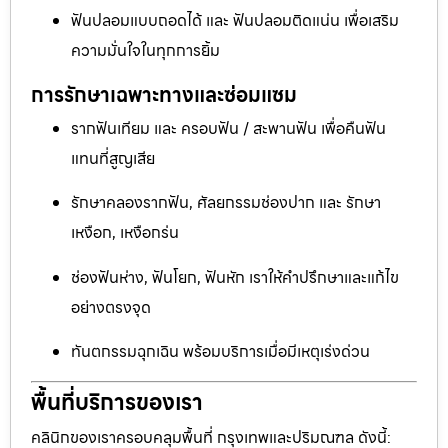
ฟันปลอมแบบถอดได้ และ ฟันปลอมติดแน่น เพื่อเสริม
ความมั่นใจในทุกการยิ้ม
การรักษาเฉพาะทางและซ่อมแซม
รากฟันเทียม และ ครอบฟัน / สะพานฟัน เพื่อคืนฟัน
แทนที่สูญเสีย
รักษาคลองรากฟัน, ศัลยกรรมช่องปาก และ รักษา
เหงือก, เหงือกร่น
ช่องฟันห่าง, ฟันโยก, ฟันหัก เราให้คำปรึกษาและแก้ไข
อย่างตรงจุด
ทันตกรรมฉุกเฉิน พร้อมบริการเมื่อมีเหตุเร่งด่วน
พื้นที่บริการของเรา
คลินิกของเราครอบคลุมพื้นที่ กรุงเทพและปริมณฑล ดังนี้: