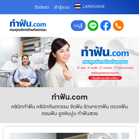
LANGUAGE
ติดต่อเรา
เข้าสู่ระบบ
เมนู
ทําฟัน.com
คลินิกทำฟัน คลินิกทันตกรรม จัดฟัน รักษารากฟัน ตรวจฟัน
ถอนฟัน ขูดหินปูน ทำฟันสวย