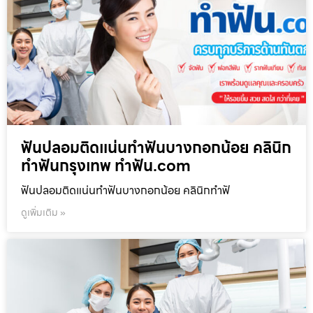
ฟันปลอมติดแน่นทำฟันบางกอกน้อย คลินิก
ทำฟันกรุงเทพ ทำฟัน.com
ฟันปลอมติดแน่นทำฟันบางกอกน้อย คลินิกทำฟั
ดูเพิ่มเติม »