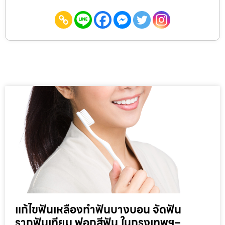
แก้ไขฟันเหลืองทำฟันบางบอน จัดฟัน
รากฟันเทียม ฟอกสีฟัน ในกรุงเทพฯ–