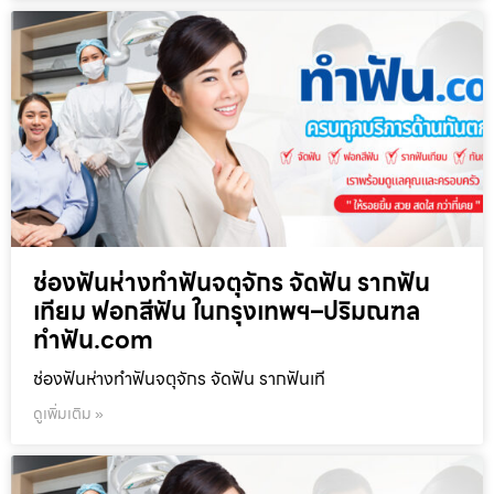
ช่องฟันห่างทำฟันจตุจักร จัดฟัน รากฟัน
เทียม ฟอกสีฟัน ในกรุงเทพฯ–ปริมณฑล
ทำฟัน.com
ช่องฟันห่างทำฟันจตุจักร จัดฟัน รากฟันเที
ดูเพิ่มเติม »