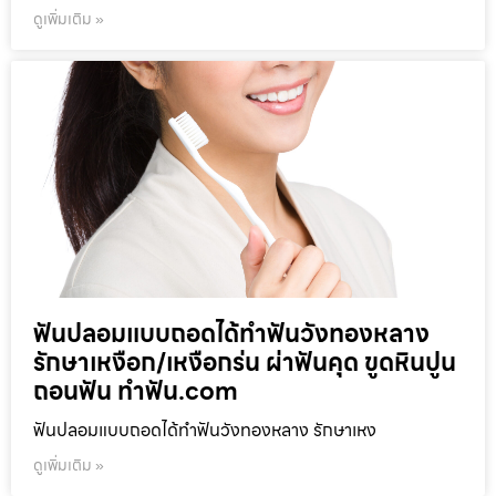
ดูเพิ่มเติม »
ฟันปลอมแบบถอดได้ทำฟันวังทองหลาง
รักษาเหงือก/เหงือกร่น ผ่าฟันคุด ขูดหินปูน
ถอนฟัน ทำฟัน.com
ฟันปลอมแบบถอดได้ทำฟันวังทองหลาง รักษาเหง
ดูเพิ่มเติม »