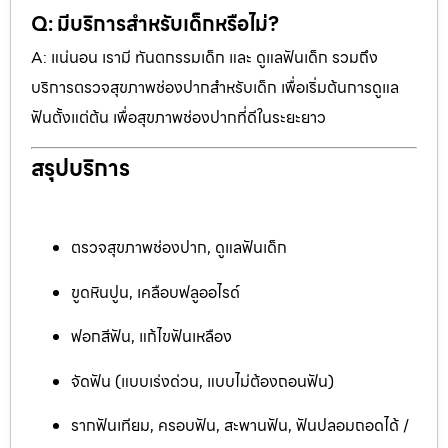
Q: มีบริการสำหรับเด็กหรือไม่?
A: แน่นอน เรามี ทันตกรรมเด็ก และ ดูแลฟันเด็ก รวมถึง
บริการตรวจสุขภาพช่องปากสำหรับเด็ก เพื่อเริ่มต้นการดูแล
ฟันตั้งแต่ต้น เพื่อสุขภาพช่องปากที่ดีในระยะยาว
สรุปบริการ
ตรวจสุขภาพช่องปาก, ดูแลฟันเด็ก
ขูดหินปูน, เคลือบฟลูออไรด์
ฟอกสีฟัน, แก้ไขฟันเหลือง
จัดฟัน (แบบเร่งด่วน, แบบไม่ต้องถอนฟัน)
รากฟันเทียม, ครอบฟัน, สะพานฟัน, ฟันปลอมถอดได้ /