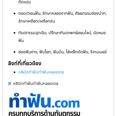
ติดแน่น
ถอด/ถอนฟัน, รักษาคลองรากฟัน, ศัลยกรรมช่องปาก,
รักษาเหงือก/เหงือกร่น
ทันตกรรมฉุกเฉิน, ปรึกษาทันตแพทย์ออนไลน์, นัดหมอ
ฟัน
ช่องฟันห่าง, ฟันโยก, ฟันบิ่น, ใส่เหล็กดัดฟัน, รีเทนเนอร์
ลิงก์ที่เกี่ยวข้อง
คลินิกทำฟันทำฟันคลองเตย
คลินิกทำฟันทำฟันคลองเตย