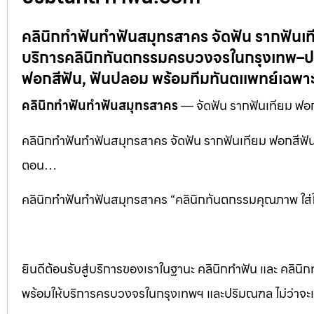
คลินิกทำฟันทำฟันสมุทรสาคร จัดฟัน รากฟัน
บริการคลินิกทันตกรรมครบวงจรในกรุงเทพ–ปร
ฟอกสีฟัน, ฟันปลอม พร้อมทีมทันตแพทย์เฉพ
คลินิกทำฟันทำฟันสมุทรสาคร
— จัดฟัน รากฟันเทียม ฟอ
คลินิกทำฟันทำฟันสมุทรสาคร จัดฟัน รากฟันเทียม ฟอกสีฟั
ตอน…
คลินิกทำฟันทำฟันสมุทรสาคร “คลินิกทันตกรรมคุณภาพ ใส่ใ
ยินดีต้อนรับสู่บริการของเราในฐานะ คลินิกทำฟัน และ คลินิก
พร้อมให้บริการครบวงจรในกรุงเทพฯ และปริมณฑล ไม่ว่าจะเป