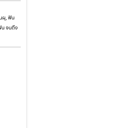
ผุ, ฟัน
ฟัน จนถึง