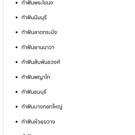
ทำฟันพระโขนง
ทำฟันมีนบุรี
ทำฟันลาดกระบัง
ทำฟันยานนาวา
ทำฟันสัมพันธวงศ์
ทำฟันพญาไท
ทำฟันธนบุรี
ทำฟันบางกอกใหญ่
ทำฟันห้วยขวาง