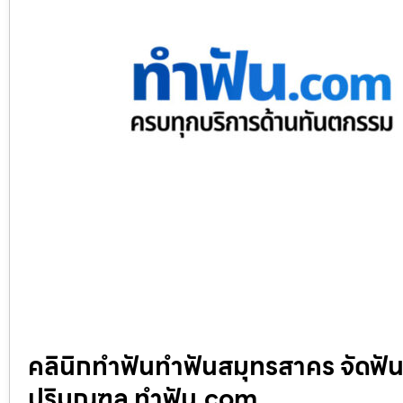
คลินิกทำฟันทำฟันสมุทรสาคร จัดฟัน
ปริมณฑล ทำฟัน.com