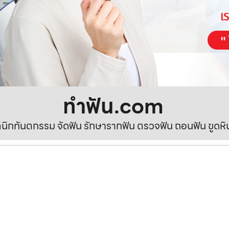
ทําฟัน.com
ลินิกทันตกรรม จัดฟัน รักษารากฟัน ตรวจฟัน ถอนฟัน ขูดห