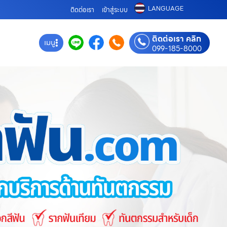
LANGUAGE
ติดต่อเรา
เข้าสู่ระบบ
ติดต่อเรา คลิก
เมนู
099-185-8000