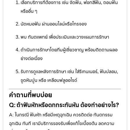
เลือกบริการที่ต้องการ เช่น จัดฟัน, ฟอกสีฟัน, ถอนฟัน
หรืออื่น ๆ
นัดหมอฟัน ผ่านออนไลน์หรือโทรจอง
พบ ทันตแพทย์ เพื่อประเมินและวางแผนการรักษา
ดำเนินการรักษาโดยทีมผู้เชี่ยวชาญ พร้อมติดตามผลอ
ย่างต่อเนื่อง
รับการดูแลหลังการรักษา เช่น ใส่รีเทนเนอร์, ฟันปลอม,
ขูดหินปูน หรือ เคลือบฟลูออไรด์
คำถามที่พบบ่อย
Q: ถ้าฟันหักหรือตกกระทันหัน ต้องทำอย่างไร?
A: ในกรณี ฟันหัก หรือมีเหตุฉุกเฉิน ควรติดต่อ ทันตกรรม
ฉุกเฉิน ทันที เรามีบริการรองรับเพื่อแก้ไขเบื้องต้น ลดความ