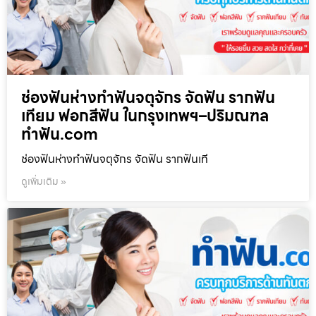
ช่องฟันห่างทำฟันจตุจักร จัดฟัน รากฟัน
เทียม ฟอกสีฟัน ในกรุงเทพฯ–ปริมณฑล
ทำฟัน.com
ช่องฟันห่างทำฟันจตุจักร จัดฟัน รากฟันเที
ดูเพิ่มเติม »