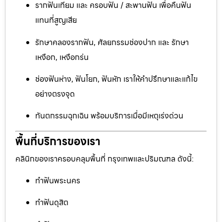
รากฟันเทียม และ ครอบฟัน / สะพานฟัน เพื่อคืนฟัน
แทนที่สูญเสีย
รักษาคลองรากฟัน, ศัลยกรรมช่องปาก และ รักษา
เหงือก, เหงือกร่น
ช่องฟันห่าง, ฟันโยก, ฟันหัก เราให้คำปรึกษาและแก้ไข
อย่างตรงจุด
ทันตกรรมฉุกเฉิน พร้อมบริการเมื่อมีเหตุเร่งด่วน
พื้นที่บริการของเรา
คลินิกของเราครอบคลุมพื้นที่ กรุงเทพและปริมณฑล ดังนี้:
ทำฟันพระนคร
ทำฟันดุสิต