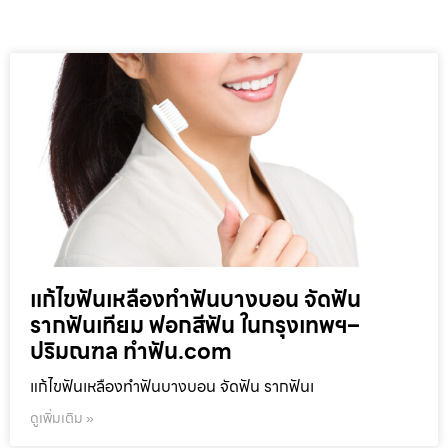
แก้ไขฟันเหลืองทำฟันบางบอน จัดฟัน
รากฟันเทียม ฟอกสีฟัน ในกรุงเทพฯ–
ปริมณฑล ทำฟัน.com
แก้ไขฟันเหลืองทำฟันบางบอน จัดฟัน รากฟันเ
ดูเพิ่มเติม »