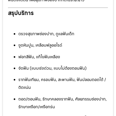
สรุปบริการ
ตรวจสุขภาพช่องปาก, ดูแลฟันเด็ก
ขูดหินปูน, เคลือบฟลูออไรด์
ฟอกสีฟัน, แก้ไขฟันเหลือง
จัดฟัน (แบบเร่งด่วน, แบบไม่ต้องถอนฟัน)
รากฟันเทียม, ครอบฟัน, สะพานฟัน, ฟันปลอมถอดได้ /
ติดแน่น
ถอด/ถอนฟัน, รักษาคลองรากฟัน, ศัลยกรรมช่องปาก,
รักษาเหงือก/เหงือกร่น