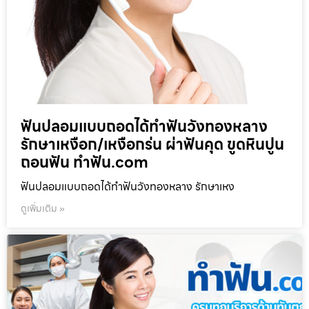
ฟันปลอมแบบถอดได้ทำฟันวังทองหลาง
รักษาเหงือก/เหงือกร่น ผ่าฟันคุด ขูดหินปูน
ถอนฟัน ทำฟัน.com
ฟันปลอมแบบถอดได้ทำฟันวังทองหลาง รักษาเหง
ดูเพิ่มเติม »