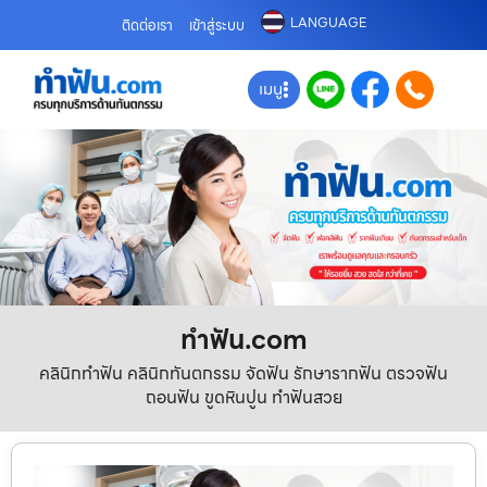
LANGUAGE
ติดต่อเรา
เข้าสู่ระบบ
เมนู
ทําฟัน.com
คลินิกทำฟัน คลินิกทันตกรรม จัดฟัน รักษารากฟัน ตรวจฟัน
ถอนฟัน ขูดหินปูน ทำฟันสวย