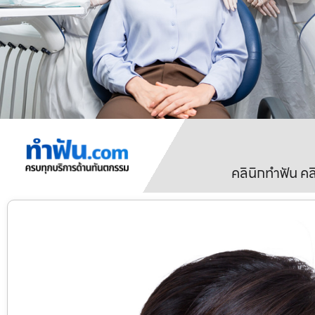
คลินิกทำฟัน ค