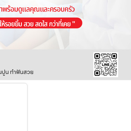
ินปูน ทำฟันสวย