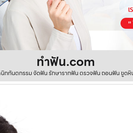
ทําฟัน.com
ลินิกทันตกรรม จัดฟัน รักษารากฟัน ตรวจฟัน ถอนฟัน ขูดห