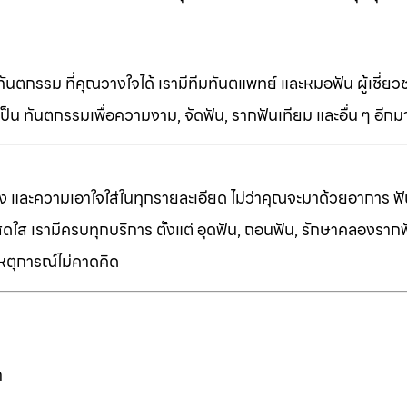
ทันตกรรม ที่คุณวางใจได้ เรามีทีมทันตแพทย์ และหมอฟัน ผู้เชี่ย
็น ทันตกรรมเพื่อความงาม, จัดฟัน, รากฟันเทียม และอื่น ๆ อีก
ง และความเอาใจใส่ในทุกรายละเอียด ไม่ว่าคุณจะมาด้วยอาการ ฟัน
ี่สดใส เรามีครบทุกบริการ ตั้งแต่ อุดฟัน, ถอนฟัน, รักษาคลองราก
เหตุการณ์ไม่คาดคิด
ก