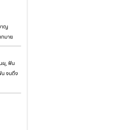
วชาญ
มากมาย
ผุ, ฟัน
ฟัน จนถึง