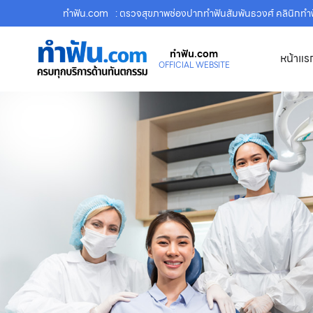
ทําฟัน.com
: ตรวจสุขภาพช่องปากทำฟันสัมพันธวงศ์ คลินิกท
ทําฟัน.com
หน้าแร
OFFICIAL WEBSITE