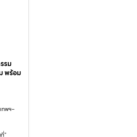
กรรม
ม พร้อม
งเทพฯ–
ี่”