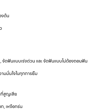
องต้น
ว
ฟัน, จัดฟันแบบเร่งด่วน และ จัดฟันแบบไม่ต้องถอนฟัน
ามมั่นใจในทุกการยิ้ม
ที่สูญเสีย
ก, เหงือกร่น