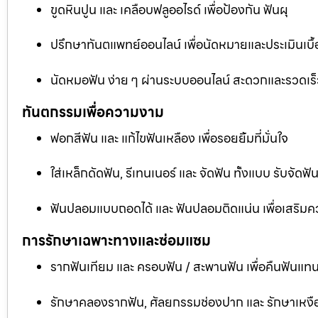
ขูดหินปูน และ เคลือบฟลูออไรด์ เพื่อป้องกัน ฟันผุ
ปรึกษาทันตแพทย์ออนไลน์ เพื่อนัดหมายและประเมินเบื้
นัดหมอฟัน ง่าย ๆ ผ่านระบบออนไลน์ สะดวกและรวดเร็
ทันตกรรมเพื่อความงาม
ฟอกสีฟัน และ แก้ไขฟันเหลือง เพื่อรอยยิ้มที่มั่นใจ
ใส่เหล็กดัดฟัน, รีเทนเนอร์ และ จัดฟัน ทั้งแบบ รับจัด
ฟันปลอมแบบถอดได้ และ ฟันปลอมติดแน่น เพื่อเสริมคว
การรักษาเฉพาะทางและซ่อมแซม
รากฟันเทียม และ ครอบฟัน / สะพานฟัน เพื่อคืนฟันแทน
รักษาคลองรากฟัน, ศัลยกรรมช่องปาก และ รักษาเหงือ