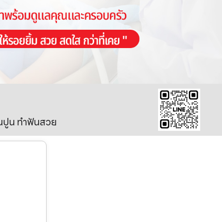
ินปูน ทำฟันสวย