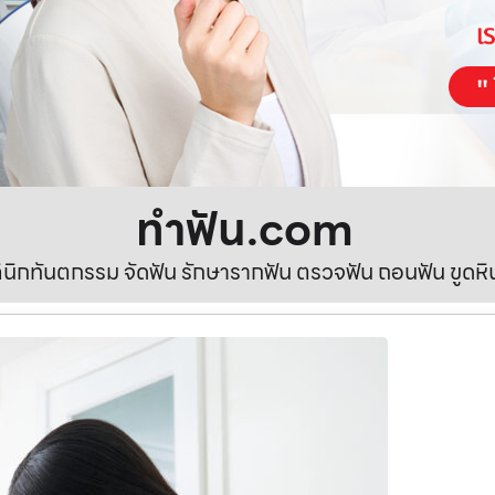
ทําฟัน.com
ลินิกทันตกรรม จัดฟัน รักษารากฟัน ตรวจฟัน ถอนฟัน ขูดห