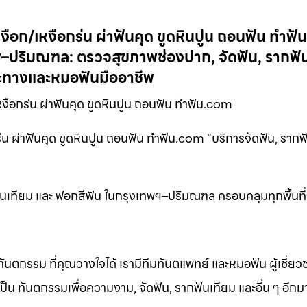
อก/เหงือกร่น ผ่าฟันคุด ขูดหินปูน ถอนฟัน ทำฟ
ปริมณฑล: ตรวจสุขภาพช่องปาก, จัดฟัน, รากฟัน
าะทางและหมอฟันมืออาชีพ
งือกร่น ผ่าฟันคุด ขูดหินปูน ถอนฟัน ทำฟัน.com
ผ่าฟันคุด ขูดหินปูน ถอนฟัน ทำฟัน.com “บริการจัดฟัน, รากฟ
เทียม และ ฟอกสีฟัน ในกรุงเทพฯ–ปริมณฑล ครอบคลุมทุกพื้นที่
ทันตกรรม ที่คุณวางใจได้ เรามีทีมทันตแพทย์ และหมอฟัน ผู้เชี่ย
็น ทันตกรรมเพื่อความงาม, จัดฟัน, รากฟันเทียม และอื่น ๆ อีก