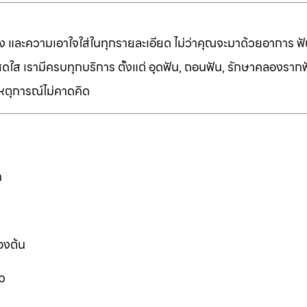
ง และความเอาใจใส่ในทุกรายละเอียด ไม่ว่าคุณจะมาด้วยอาการ ฟัน
ี่สดใส เรามีครบทุกบริการ ตั้งแต่ อุดฟัน, ถอนฟัน, รักษาคลองราก
เหตุการณ์ไม่คาดคิด
ก
องต้น
ว