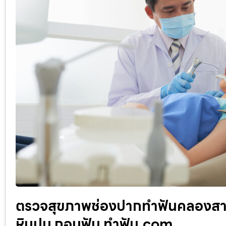
ตรวจสุขภาพช่องปากทำฟันคลองสาน ร
หินปูน ถอนฟัน ทำฟัน.com