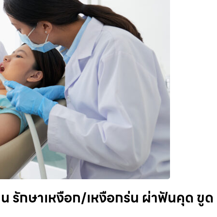
ักษาเหงือก/เหงือกร่น ผ่าฟันคุด ขูด