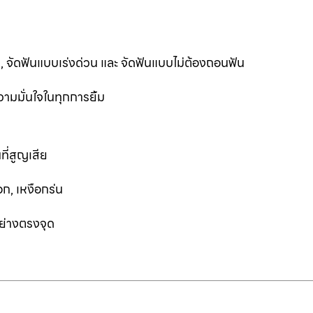
ฟัน, จัดฟันแบบเร่งด่วน และ จัดฟันแบบไม่ต้องถอนฟัน
ามมั่นใจในทุกการยิ้ม
ที่สูญเสีย
ก, เหงือกร่น
อย่างตรงจุด