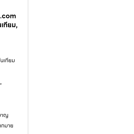
ัน.com
เทียม,
ันเทียม
”
วชาญ
มากมาย