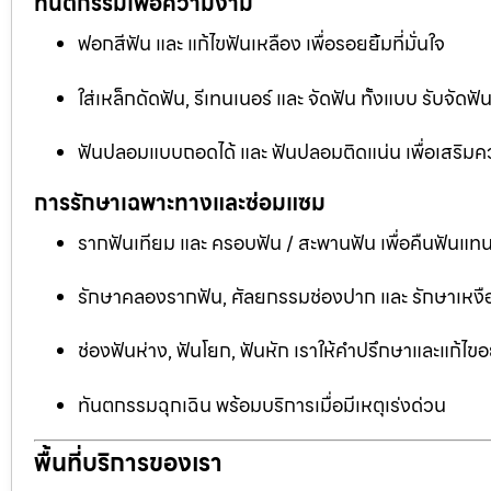
ทันตกรรมเพื่อความงาม
ฟอกสีฟัน และ แก้ไขฟันเหลือง เพื่อรอยยิ้มที่มั่นใจ
ใส่เหล็กดัดฟัน, รีเทนเนอร์ และ จัดฟัน ทั้งแบบ รับจัด
ฟันปลอมแบบถอดได้ และ ฟันปลอมติดแน่น เพื่อเสริมคว
การรักษาเฉพาะทางและซ่อมแซม
รากฟันเทียม และ ครอบฟัน / สะพานฟัน เพื่อคืนฟันแทน
รักษาคลองรากฟัน, ศัลยกรรมช่องปาก และ รักษาเหงือ
ช่องฟันห่าง, ฟันโยก, ฟันหัก เราให้คำปรึกษาและแก้ไข
ทันตกรรมฉุกเฉิน พร้อมบริการเมื่อมีเหตุเร่งด่วน
พื้นที่บริการของเรา