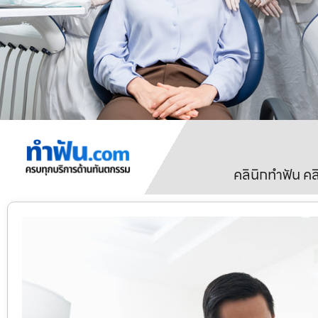
คลินิกทำฟัน ค