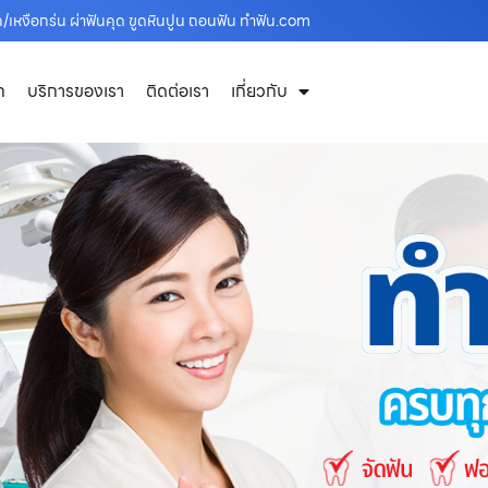
เหงือกร่น ผ่าฟันคุด ขูดหินปูน ถอนฟัน ทำฟัน.com
ก
บริการของเรา
ติดต่อเรา
เกี่ยวกับ