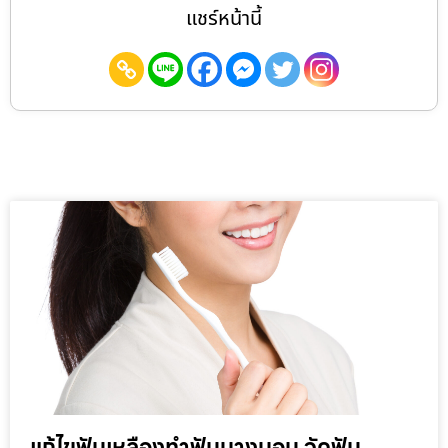
แชร์หน้านี้
แก้ไขฟันเหลืองทำฟันบางบอน จัดฟัน