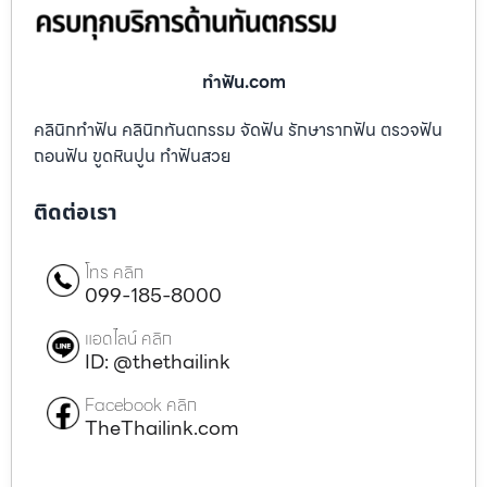
ทําฟัน.com
คลินิกทำฟัน คลินิกทันตกรรม จัดฟัน รักษารากฟัน ตรวจฟัน
ถอนฟัน ขูดหินปูน ทำฟันสวย
ติดต่อเรา
โทร คลิก
099-185-8000
แอดไลน์ คลิก
ID: @thethailink
Facebook คลิก
TheThailink.com