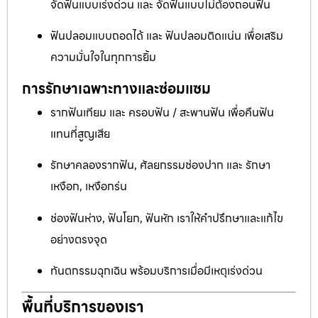
จัดฟันแบบเร่งด่วน และ จัดฟันแบบไม่ต้องถอนฟัน
ฟันปลอมแบบถอดได้ และ ฟันปลอมติดแน่น เพื่อเสริม
ความมั่นใจในทุกการยิ้ม
การรักษาเฉพาะทางและซ่อมแซม
รากฟันเทียม และ ครอบฟัน / สะพานฟัน เพื่อคืนฟัน
แทนที่สูญเสีย
รักษาคลองรากฟัน, ศัลยกรรมช่องปาก และ รักษา
เหงือก, เหงือกร่น
ช่องฟันห่าง, ฟันโยก, ฟันหัก เราให้คำปรึกษาและแก้ไข
อย่างตรงจุด
ทันตกรรมฉุกเฉิน พร้อมบริการเมื่อมีเหตุเร่งด่วน
พื้นที่บริการของเรา