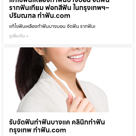
รากฟันเทียม ฟอกสีฟัน ในกรุงเทพฯ–
ปริมณฑล ทำฟัน.com
แก้ไขฟันเหลืองทำฟันบางบอน จัดฟัน รากฟันเ
ดูเพิ่มเติม »
รับจัดฟันทำฟันบางแค คลินิกทำฟัน
กรุงเทพ ทำฟัน.com