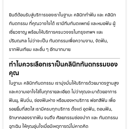
ยินดีต้อนรับสู่บริการของเราในฐานะ คลินิกทำฟัน และ คลินิก
ทันตกรรม ที่คุณวางใจได้ เรามีทีมทันตแพทย์ และหมอฟัน ผู้
เชี่ยวชาญ พร้อมให้บริการครบวงจรในกรุงเทพฯ และ
ปริมณฑล ไม่ว่าจะเป็น ทันตกรรมเพื่อความงาม, จัดฟัน,
รากฟันเทียม และอื่น ๆ อีกมากมาย
ทำไมควรเลือกเราเป็นคลินิกทันตกรรมของ
คุณ
ในฐานะ คลินิกทันตกรรม เรามุ่งมั่นให้บริการด้วยมาตรฐานสูง
และความเอาใจใส่ในทุกรายละเอียด ไม่ว่าคุณจะมาด้วยอาการ
ฟันผุ, ฟันบิ่น, ช่องฟันห่าง หรือมองหาบริการ ฟอกสีฟัน เพื่อ
รอยยิ้มที่สดใส เรามีครบทุกบริการ ตั้งแต่ อุดฟัน, ถอนฟัน,
รักษาคลองรากฟัน จนถึง ศัลยกรรมช่องปาก และ ทันตกรรม
ฉุกเฉิน ให้คุณอุ่นใจเมื่อมีเหตุการณ์ไม่คาดคิด