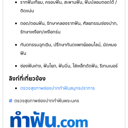
รากฟันเทียม, ครอบฟัน, สะพานฟัน, ฟันปลอมถอดได้ /
ติดแน่น
ถอด/ถอนฟัน, รักษาคลองรากฟัน, ศัลยกรรมช่องปาก,
รักษาเหงือก/เหงือกร่น
ทันตกรรมฉุกเฉิน, ปรึกษาทันตแพทย์ออนไลน์, นัดหมอ
ฟัน
ช่องฟันห่าง, ฟันโยก, ฟันบิ่น, ใส่เหล็กดัดฟัน, รีเทนเนอร์
ลิงก์ที่เกี่ยวข้อง
ตรวจสุขภาพช่องปากทำฟันสมุทรปราการ
ตรวจสุขภาพช่องปากทำฟันพระนคร