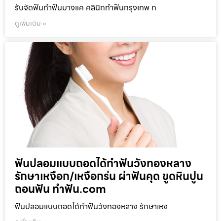
รับจัดฟันทำฟันบางแค คลินิกทำฟันกรุงเทพ ท
ดูเพิ่มเติม »
ฟันปลอมแบบถอดได้ทำฟันวังทองหลาง
รักษาเหงือก/เหงือกร่น ผ่าฟันคุด ขูดหินปูน
ถอนฟัน ทำฟัน.com
ฟันปลอมแบบถอดได้ทำฟันวังทองหลาง รักษาเหง