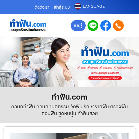
LANGUAGE
ติดต่อเรา
เข้าสู่ระบบ
เมนู
ทําฟัน.com
คลินิกทำฟัน คลินิกทันตกรรม จัดฟัน รักษารากฟัน ตรวจฟัน
ถอนฟัน ขูดหินปูน ทำฟันสวย