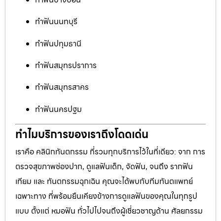
ทำฟันนนทบุรี
ทำฟันปทุมธานี
ทำฟันสมุทรปราการ
ทำฟันสมุทรสาคร
ทำฟันนครปฐม
ทำไมบริการของเราถึงโดดเด่น
เราคือ คลินิกทันตกรรม ที่รวมทุกบริการไว้ในที่เดียว: จาก การ
ตรวจสุขภาพช่องปาก, ดูแลฟันเด็ก, จัดฟัน, จนถึง รากฟัน
เทียม และ ทันตกรรมฉุกเฉิน คุณจะได้พบกับทีมทันตแพทย์
เฉพาะทาง ที่พร้อมยืนเคียงข้างการดูแลฟันของคุณในทุกรูป
แบบ ตั้งแต่ หมอฟัน ทั่วไปไปจนถึงผู้เชี่ยวชาญด้าน ศัลยกรรม