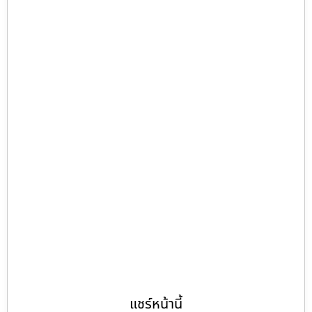
แชร์หน้านี้