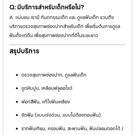
Q: มีบริการสำหรับเด็กหรือไม่?
A: แน่นอน เรามี ทันตกรรมเด็ก และ ดูแลฟันเด็ก รวมถึง
บริการตรวจสุขภาพช่องปากสำหรับเด็ก เพื่อเริ่มต้นการดูแล
ฟันตั้งแต่ต้น เพื่อสุขภาพช่องปากที่ดีในระยะยาว
สรุปบริการ
ตรวจสุขภาพช่องปาก, ดูแลฟันเด็ก
ขูดหินปูน, เคลือบฟลูออไรด์
ฟอกสีฟัน, แก้ไขฟันเหลือง
จัดฟัน (แบบเร่งด่วน, แบบไม่ต้องถอนฟัน)
รากฟันเทียม, ครอบฟัน, สะพานฟัน, ฟันปลอมถอดได้ /