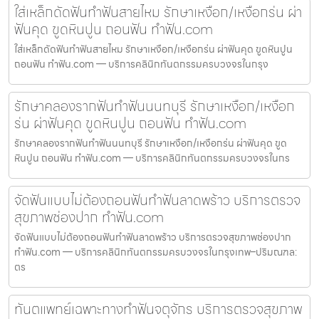
ใส่เหล็กดัดฟันทำฟันสายไหม รักษาเหงือก/เหงือกร่น ผ่า
ฟันคุด ขูดหินปูน ถอนฟัน ทำฟัน.com
ใส่เหล็กดัดฟันทำฟันสายไหม รักษาเหงือก/เหงือกร่น ผ่าฟันคุด ขูดหินปูน
ถอนฟัน ทำฟัน.com — บริการคลินิกทันตกรรมครบวงจรในกรุง
รักษาคลองรากฟันทำฟันนนทบุรี รักษาเหงือก/เหงือก
ร่น ผ่าฟันคุด ขูดหินปูน ถอนฟัน ทำฟัน.com
รักษาคลองรากฟันทำฟันนนทบุรี รักษาเหงือก/เหงือกร่น ผ่าฟันคุด ขูด
หินปูน ถอนฟัน ทำฟัน.com — บริการคลินิกทันตกรรมครบวงจรในกร
จัดฟันแบบไม่ต้องถอนฟันทำฟันลาดพร้าว บริการตรวจ
สุขภาพช่องปาก ทำฟัน.com
จัดฟันแบบไม่ต้องถอนฟันทำฟันลาดพร้าว บริการตรวจสุขภาพช่องปาก
ทำฟัน.com — บริการคลินิกทันตกรรมครบวงจรในกรุงเทพ–ปริมณฑล:
ตร
ทันตแพทย์เฉพาะทางทำฟันจตุจักร บริการตรวจสุขภาพ