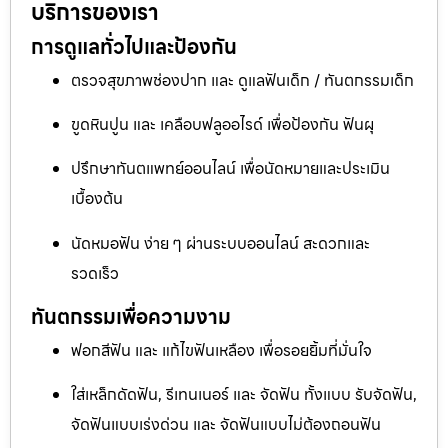
บริการของเรา
การดูแลทั่วไปและป้องกัน
ตรวจสุขภาพช่องปาก และ ดูแลฟันเด็ก / ทันตกรรมเด็ก
ขูดหินปูน และ เคลือบฟลูออไรด์ เพื่อป้องกัน ฟันผุ
ปรึกษาทันตแพทย์ออนไลน์ เพื่อนัดหมายและประเมิน
เบื้องต้น
นัดหมอฟัน ง่าย ๆ ผ่านระบบออนไลน์ สะดวกและ
รวดเร็ว
ทันตกรรมเพื่อความงาม
ฟอกสีฟัน และ แก้ไขฟันเหลือง เพื่อรอยยิ้มที่มั่นใจ
ใส่เหล็กดัดฟัน, รีเทนเนอร์ และ จัดฟัน ทั้งแบบ รับจัดฟัน,
จัดฟันแบบเร่งด่วน และ จัดฟันแบบไม่ต้องถอนฟัน