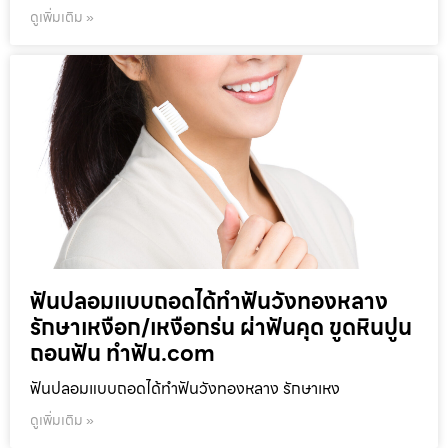
ดูเพิ่มเติม »
ฟันปลอมแบบถอดได้ทำฟันวังทองหลาง
รักษาเหงือก/เหงือกร่น ผ่าฟันคุด ขูดหินปูน
ถอนฟัน ทำฟัน.com
ฟันปลอมแบบถอดได้ทำฟันวังทองหลาง รักษาเหง
ดูเพิ่มเติม »