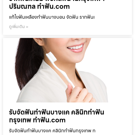
ปริมณฑล ทำฟัน.com
แก้ไขฟันเหลืองทำฟันบางบอน จัดฟัน รากฟันเ
ดูเพิ่มเติม »
รับจัดฟันทำฟันบางแค คลินิกทำฟัน
กรุงเทพ ทำฟัน.com
รับจัดฟันทำฟันบางแค คลินิกทำฟันกรุงเทพ ท