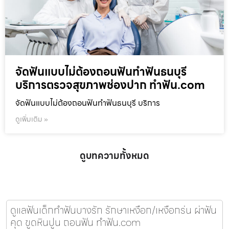
จัดฟันแบบไม่ต้องถอนฟันทำฟันธนบุรี
บริการตรวจสุขภาพช่องปาก ทำฟัน.com
จัดฟันแบบไม่ต้องถอนฟันทำฟันธนบุรี บริการ
ดูเพิ่มเติม »
ดูบทความทั้งหมด
ดูแลฟันเด็กทำฟันบางรัก รักษาเหงือก/เหงือกร่น ผ่าฟัน
คุด ขูดหินปูน ถอนฟัน ทำฟัน.com