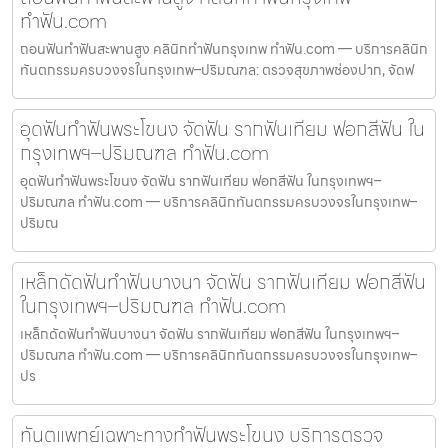
ทำฟัน.com
ถอนฟันทำฟันสะพานสูง คลินิกทำฟันกรุงเทพ ทำฟัน.com — บริการคลินิก
ทันตกรรมครบวงจรในกรุงเทพ–ปริมณฑล: ตรวจสุขภาพช่องปาก, จัดฟ
อุดฟันทำฟันพระโขนง จัดฟัน รากฟันเทียม ฟอกสีฟัน ใน
กรุงเทพฯ–ปริมณฑล ทำฟัน.com
อุดฟันทำฟันพระโขนง จัดฟัน รากฟันเทียม ฟอกสีฟัน ในกรุงเทพฯ–
ปริมณฑล ทำฟัน.com — บริการคลินิกทันตกรรมครบวงจรในกรุงเทพ–
ปริมณ
เหล็กดัดฟันทำฟันบางนา จัดฟัน รากฟันเทียม ฟอกสีฟัน
ในกรุงเทพฯ–ปริมณฑล ทำฟัน.com
เหล็กดัดฟันทำฟันบางนา จัดฟัน รากฟันเทียม ฟอกสีฟัน ในกรุงเทพฯ–
ปริมณฑล ทำฟัน.com — บริการคลินิกทันตกรรมครบวงจรในกรุงเทพ–
ปร
ทันตแพทย์เฉพาะทางทำฟันพระโขนง บริการตรวจ