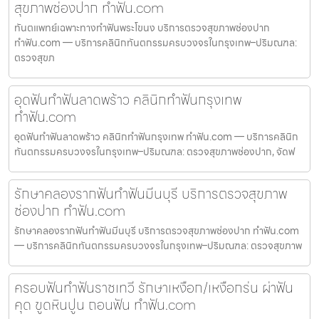
สุขภาพช่องปาก ทำฟัน.com
ทันตแพทย์เฉพาะทางทำฟันพระโขนง บริการตรวจสุขภาพช่องปาก
ทำฟัน.com — บริการคลินิกทันตกรรมครบวงจรในกรุงเทพ–ปริมณฑล:
ตรวจสุขภ
อุดฟันทำฟันลาดพร้าว คลินิกทำฟันกรุงเทพ
ทำฟัน.com
อุดฟันทำฟันลาดพร้าว คลินิกทำฟันกรุงเทพ ทำฟัน.com — บริการคลินิก
ทันตกรรมครบวงจรในกรุงเทพ–ปริมณฑล: ตรวจสุขภาพช่องปาก, จัดฟ
รักษาคลองรากฟันทำฟันมีนบุรี บริการตรวจสุขภาพ
ช่องปาก ทำฟัน.com
รักษาคลองรากฟันทำฟันมีนบุรี บริการตรวจสุขภาพช่องปาก ทำฟัน.com
— บริการคลินิกทันตกรรมครบวงจรในกรุงเทพ–ปริมณฑล: ตรวจสุขภาพ
ครอบฟันทำฟันราชเทวี รักษาเหงือก/เหงือกร่น ผ่าฟัน
คุด ขูดหินปูน ถอนฟัน ทำฟัน.com