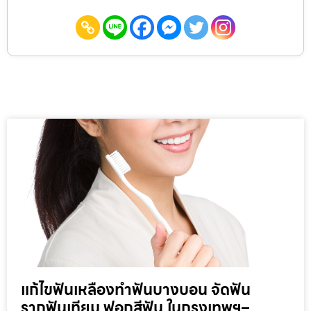
แก้ไขฟันเหลืองทำฟันบางบอน จัดฟัน
รากฟันเทียม ฟอกสีฟัน ในกรุงเทพฯ–