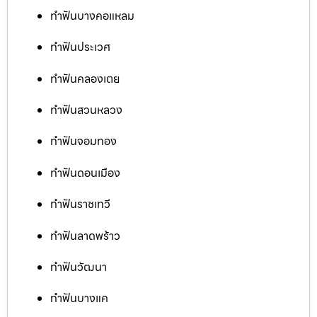
ทำฟันบางคอแหลม
ทำฟันประเวศ
ทำฟันคลองเตย
ทำฟันสวนหลวง
ทำฟันจอมทอง
ทำฟันดอนเมือง
ทำฟันราชเทวี
ทำฟันลาดพร้าว
ทำฟันวัฒนา
ทำฟันบางแค