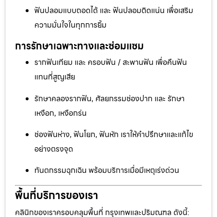
ฟันปลอมแบบถอดได้ และ ฟันปลอมติดแน่น เพื่อเสริม
ความมั่นใจในทุกการยิ้ม
การรักษาเฉพาะทางและซ่อมแซม
รากฟันเทียม และ ครอบฟัน / สะพานฟัน เพื่อคืนฟัน
แทนที่สูญเสีย
รักษาคลองรากฟัน, ศัลยกรรมช่องปาก และ รักษา
เหงือก, เหงือกร่น
ช่องฟันห่าง, ฟันโยก, ฟันหัก เราให้คำปรึกษาและแก้ไข
อย่างตรงจุด
ทันตกรรมฉุกเฉิน พร้อมบริการเมื่อมีเหตุเร่งด่วน
พื้นที่บริการของเรา
คลินิกของเราครอบคลุมพื้นที่ กรุงเทพและปริมณฑล ดังนี้: