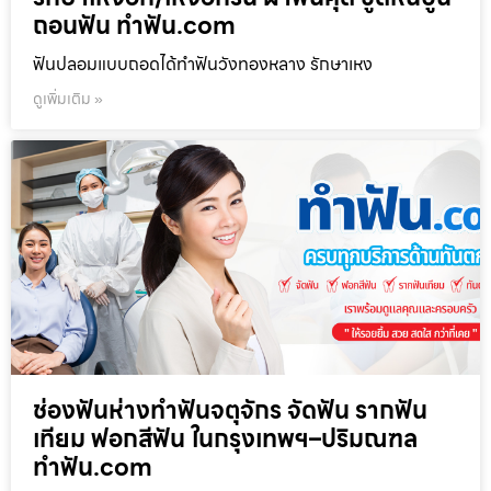
ถอนฟัน ทำฟัน.com
ฟันปลอมแบบถอดได้ทำฟันวังทองหลาง รักษาเหง
ดูเพิ่มเติม »
ช่องฟันห่างทำฟันจตุจักร จัดฟัน รากฟัน
เทียม ฟอกสีฟัน ในกรุงเทพฯ–ปริมณฑล
ทำฟัน.com