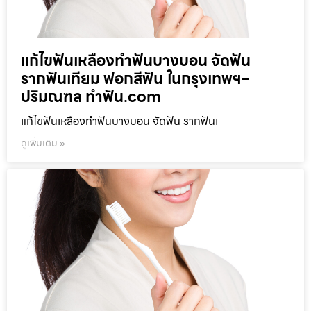
แก้ไขฟันเหลืองทำฟันบางบอน จัดฟัน
รากฟันเทียม ฟอกสีฟัน ในกรุงเทพฯ–
ปริมณฑล ทำฟัน.com
แก้ไขฟันเหลืองทำฟันบางบอน จัดฟัน รากฟันเ
ดูเพิ่มเติม »