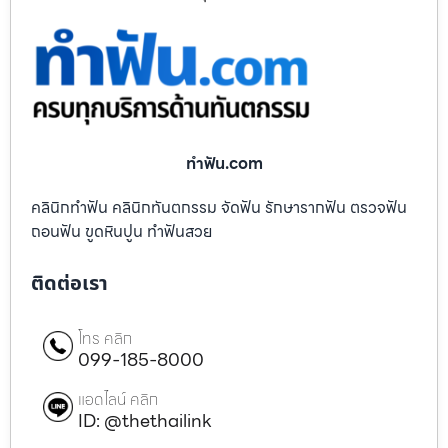
ทําฟัน.com
คลินิกทำฟัน คลินิกทันตกรรม จัดฟัน รักษารากฟัน ตรวจฟัน
ถอนฟัน ขูดหินปูน ทำฟันสวย
ติดต่อเรา
โทร คลิก
099-185-8000
แอดไลน์ คลิก
ID: @thethailink