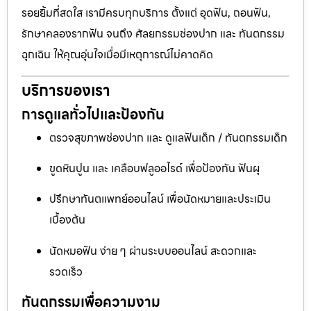
รอยยิ้มที่สดใส เรามีครบทุกบริการ ตั้งแต่ อุดฟัน, ถอนฟัน,
รักษาคลองรากฟัน จนถึง ศัลยกรรมช่องปาก และ ทันตกรรม
ฉุกเฉิน ให้คุณอุ่นใจเมื่อมีเหตุการณ์ไม่คาดคิด
บริการของเรา
การดูแลทั่วไปและป้องกัน
ตรวจสุขภาพช่องปาก และ ดูแลฟันเด็ก / ทันตกรรมเด็ก
ขูดหินปูน และ เคลือบฟลูออไรด์ เพื่อป้องกัน ฟันผุ
ปรึกษาทันตแพทย์ออนไลน์ เพื่อนัดหมายและประเมิน
เบื้องต้น
นัดหมอฟัน ง่าย ๆ ผ่านระบบออนไลน์ สะดวกและ
รวดเร็ว
ทันตกรรมเพื่อความงาม