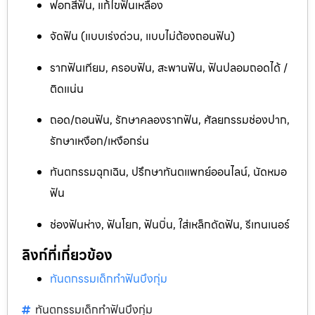
ฟอกสีฟัน, แก้ไขฟันเหลือง
จัดฟัน (แบบเร่งด่วน, แบบไม่ต้องถอนฟัน)
รากฟันเทียม, ครอบฟัน, สะพานฟัน, ฟันปลอมถอดได้ /
ติดแน่น
ถอด/ถอนฟัน, รักษาคลองรากฟัน, ศัลยกรรมช่องปาก,
รักษาเหงือก/เหงือกร่น
ทันตกรรมฉุกเฉิน, ปรึกษาทันตแพทย์ออนไลน์, นัดหมอ
ฟัน
ช่องฟันห่าง, ฟันโยก, ฟันบิ่น, ใส่เหล็กดัดฟัน, รีเทนเนอร์
ลิงก์ที่เกี่ยวข้อง
ทันตกรรมเด็กทำฟันบึงกุ่ม
ทันตกรรมเด็กทำฟันบึงกุ่ม