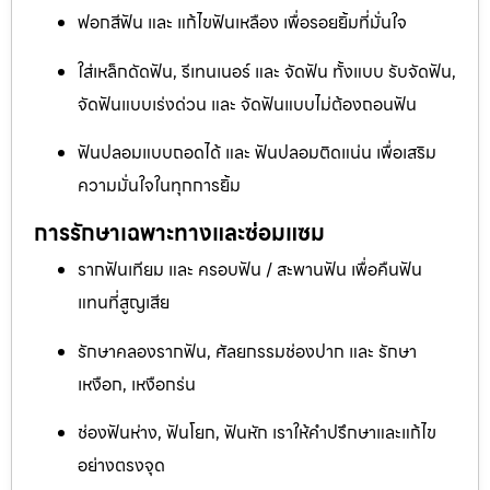
ฟอกสีฟัน และ แก้ไขฟันเหลือง เพื่อรอยยิ้มที่มั่นใจ
ใส่เหล็กดัดฟัน, รีเทนเนอร์ และ จัดฟัน ทั้งแบบ รับจัดฟัน,
จัดฟันแบบเร่งด่วน และ จัดฟันแบบไม่ต้องถอนฟัน
ฟันปลอมแบบถอดได้ และ ฟันปลอมติดแน่น เพื่อเสริม
ความมั่นใจในทุกการยิ้ม
การรักษาเฉพาะทางและซ่อมแซม
รากฟันเทียม และ ครอบฟัน / สะพานฟัน เพื่อคืนฟัน
แทนที่สูญเสีย
รักษาคลองรากฟัน, ศัลยกรรมช่องปาก และ รักษา
เหงือก, เหงือกร่น
ช่องฟันห่าง, ฟันโยก, ฟันหัก เราให้คำปรึกษาและแก้ไข
อย่างตรงจุด