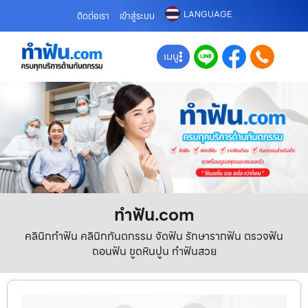
LANGUAGE
ติดต่อเรา
เข้าสู่ระบบ
เมนู
ทําฟัน.com
คลินิกทำฟัน คลินิกทันตกรรม จัดฟัน รักษารากฟัน ตรวจฟัน
ถอนฟัน ขูดหินปูน ทำฟันสวย