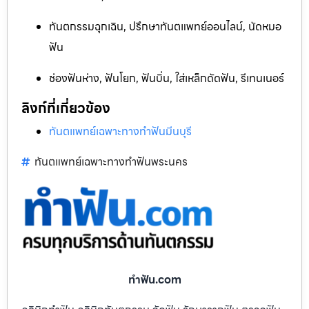
ทันตกรรมฉุกเฉิน, ปรึกษาทันตแพทย์ออนไลน์, นัดหมอ
ฟัน
ช่องฟันห่าง, ฟันโยก, ฟันบิ่น, ใส่เหล็กดัดฟัน, รีเทนเนอร์
ลิงก์ที่เกี่ยวข้อง
ทันตแพทย์เฉพาะทางทำฟันมีนบุรี
ทันตแพทย์เฉพาะทางทำฟันพระนคร
ทําฟัน.com