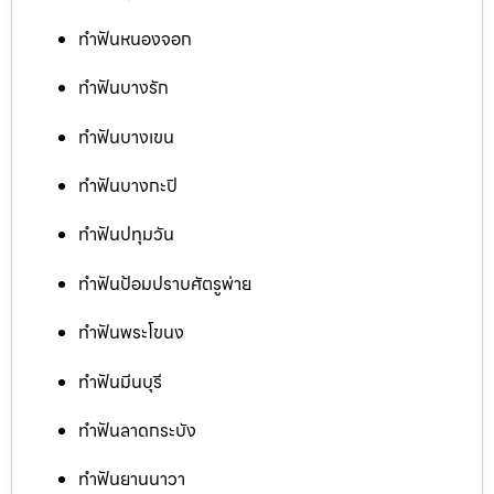
ทำฟันหนองจอก
ทำฟันบางรัก
ทำฟันบางเขน
ทำฟันบางกะปิ
ทำฟันปทุมวัน
ทำฟันป้อมปราบศัตรูพ่าย
ทำฟันพระโขนง
ทำฟันมีนบุรี
ทำฟันลาดกระบัง
ทำฟันยานนาวา