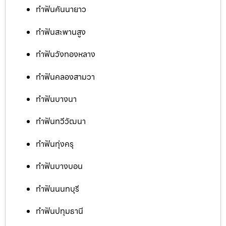
ทำฟันคันนายาว
ทำฟันสะพานสูง
ทำฟันวังทองหลาง
ทำฟันคลองสามวา
ทำฟันบางนา
ทำฟันทวีวัฒนา
ทำฟันทุ่งครุ
ทำฟันบางบอน
ทำฟันนนทบุรี
ทำฟันปทุมธานี