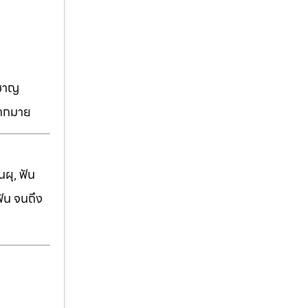
วชาญ
มากมาย
ผุ, ฟัน
ฟัน จนถึง