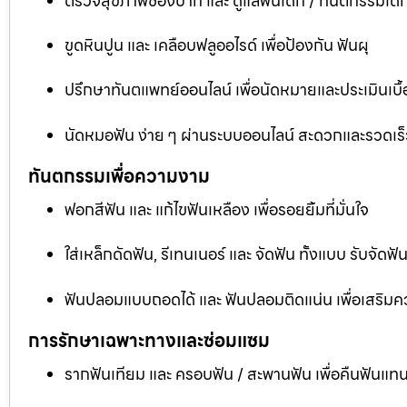
ตรวจสุขภาพช่องปาก และ ดูแลฟันเด็ก / ทันตกรรมเด็
ขูดหินปูน และ เคลือบฟลูออไรด์ เพื่อป้องกัน ฟันผุ
ปรึกษาทันตแพทย์ออนไลน์ เพื่อนัดหมายและประเมินเบื้
นัดหมอฟัน ง่าย ๆ ผ่านระบบออนไลน์ สะดวกและรวดเร็
ทันตกรรมเพื่อความงาม
ฟอกสีฟัน และ แก้ไขฟันเหลือง เพื่อรอยยิ้มที่มั่นใจ
ใส่เหล็กดัดฟัน, รีเทนเนอร์ และ จัดฟัน ทั้งแบบ รับจัด
ฟันปลอมแบบถอดได้ และ ฟันปลอมติดแน่น เพื่อเสริมคว
การรักษาเฉพาะทางและซ่อมแซม
รากฟันเทียม และ ครอบฟัน / สะพานฟัน เพื่อคืนฟันแทน