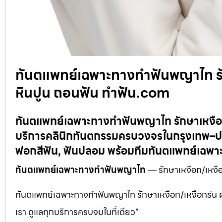
ทันตแพทย์เฉพาะทางทำฟันพญาไท รักษ
หินปูน ถอนฟัน ทำฟัน.com
ทันตแพทย์เฉพาะทางทำฟันพญาไท รักษาเหงือก
บริการคลินิกทันตกรรมครบวงจรในกรุงเทพ–ปร
ฟอกสีฟัน, ฟันปลอม พร้อมทีมทันตแพทย์เฉพ
ทันตแพทย์เฉพาะทางทำฟันพญาไท
— รักษาเหงือก/เหงือ
ทันตแพทย์เฉพาะทางทำฟันพญาไท รักษาเหงือก/เหงือกร่น ผ่าฟ
เรา ดูแลทุกบริการครบจบในที่เดียว”