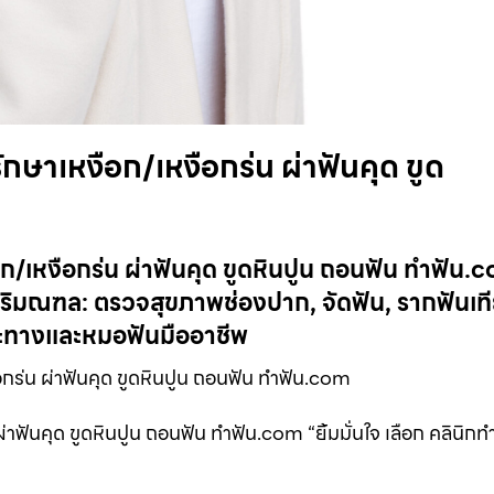
าเหงือก/เหงือกร่น ผ่าฟันคุด ขูด
/เหงือกร่น ผ่าฟันคุด ขูดหินปูน ถอนฟัน ทำฟัน
ิมณฑล: ตรวจสุขภาพช่องปาก, จัดฟัน, รากฟันเท
าะทางและหมอฟันมืออาชีพ
กร่น ผ่าฟันคุด ขูดหินปูน ถอนฟัน ทำฟัน.com
ันคุด ขูดหินปูน ถอนฟัน ทำฟัน.com “ยิ้มมั่นใจ เลือก คลินิกท