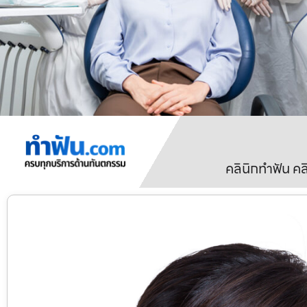
คลินิกทำฟัน ค