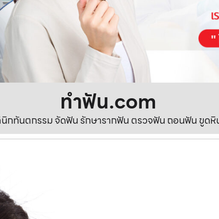
ทําฟัน.com
ลินิกทันตกรรม จัดฟัน รักษารากฟัน ตรวจฟัน ถอนฟัน ขูดห