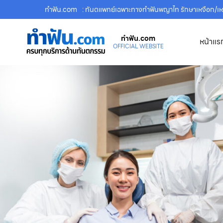
ทําฟัน.com
: ทันตแพทย์เฉพาะทางทำฟันพญาไท รักษาเหงือก/เหง
ทําฟัน.com
หน้าแร
OFFICIAL WEBSITE