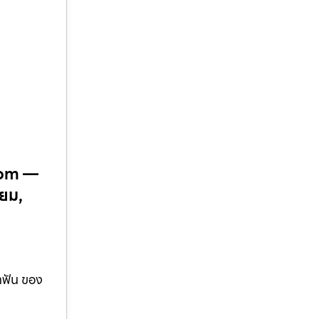
.com —
ียม,
ำฟัน ของ