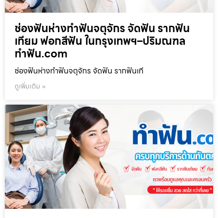
ช่องฟันห่างทำฟันจตุจักร จัดฟัน รากฟัน
เทียม ฟอกสีฟัน ในกรุงเทพฯ–ปริมณฑล
ทำฟัน.com
ช่องฟันห่างทำฟันจตุจักร จัดฟัน รากฟันเที
ดูเพิ่มเติม »