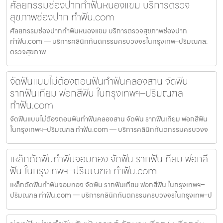
ศัลยกรรมช่องปากทำฟันหนองแขม บริการตรวจ
สุขภาพช่องปาก ทำฟัน.com
ศัลยกรรมช่องปากทำฟันหนองแขม บริการตรวจสุขภาพช่องปาก
ทำฟัน.com — บริการคลินิกทันตกรรมครบวงจรในกรุงเทพ–ปริมณฑล:
ตรวจสุขภาพ
จัดฟันแบบไม่ต้องถอนฟันทำฟันคลองสาน จัดฟัน
รากฟันเทียม ฟอกสีฟัน ในกรุงเทพฯ–ปริมณฑล
ทำฟัน.com
จัดฟันแบบไม่ต้องถอนฟันทำฟันคลองสาน จัดฟัน รากฟันเทียม ฟอกสีฟัน
ในกรุงเทพฯ–ปริมณฑล ทำฟัน.com — บริการคลินิกทันตกรรมครบวงจ
เหล็กดัดฟันทำฟันจอมทอง จัดฟัน รากฟันเทียม ฟอกสี
ฟัน ในกรุงเทพฯ–ปริมณฑล ทำฟัน.com
เหล็กดัดฟันทำฟันจอมทอง จัดฟัน รากฟันเทียม ฟอกสีฟัน ในกรุงเทพฯ–
ปริมณฑล ทำฟัน.com — บริการคลินิกทันตกรรมครบวงจรในกรุงเทพ–ป