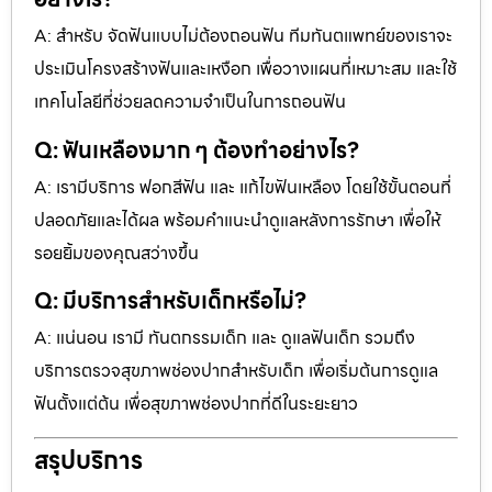
A: สำหรับ จัดฟันแบบไม่ต้องถอนฟัน ทีมทันตแพทย์ของเราจะ
ประเมินโครงสร้างฟันและเหงือก เพื่อวางแผนที่เหมาะสม และใช้
เทคโนโลยีที่ช่วยลดความจำเป็นในการถอนฟัน
Q: ฟันเหลืองมาก ๆ ต้องทำอย่างไร?
A: เรามีบริการ ฟอกสีฟัน และ แก้ไขฟันเหลือง โดยใช้ขั้นตอนที่
ปลอดภัยและได้ผล พร้อมคำแนะนำดูแลหลังการรักษา เพื่อให้
รอยยิ้มของคุณสว่างขึ้น
Q: มีบริการสำหรับเด็กหรือไม่?
A: แน่นอน เรามี ทันตกรรมเด็ก และ ดูแลฟันเด็ก รวมถึง
บริการตรวจสุขภาพช่องปากสำหรับเด็ก เพื่อเริ่มต้นการดูแล
ฟันตั้งแต่ต้น เพื่อสุขภาพช่องปากที่ดีในระยะยาว
สรุปบริการ