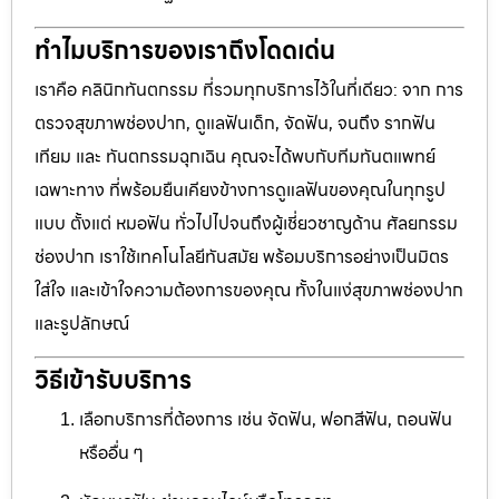
ทำไมบริการของเราถึงโดดเด่น
เราคือ คลินิกทันตกรรม ที่รวมทุกบริการไว้ในที่เดียว: จาก การ
ตรวจสุขภาพช่องปาก, ดูแลฟันเด็ก, จัดฟัน, จนถึง รากฟัน
เทียม และ ทันตกรรมฉุกเฉิน คุณจะได้พบกับทีมทันตแพทย์
เฉพาะทาง ที่พร้อมยืนเคียงข้างการดูแลฟันของคุณในทุกรูป
แบบ ตั้งแต่ หมอฟัน ทั่วไปไปจนถึงผู้เชี่ยวชาญด้าน ศัลยกรรม
ช่องปาก เราใช้เทคโนโลยีทันสมัย พร้อมบริการอย่างเป็นมิตร
ใส่ใจ และเข้าใจความต้องการของคุณ ทั้งในแง่สุขภาพช่องปาก
และรูปลักษณ์
วิธีเข้ารับบริการ
เลือกบริการที่ต้องการ เช่น จัดฟัน, ฟอกสีฟัน, ถอนฟัน
หรืออื่น ๆ