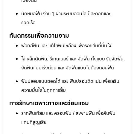
เบื้องต้น
นัดหมอฟัน ง่าย ๆ ผ่านระบบออนไลน์ สะดวกและ
รวดเร็ว
ทันตกรรมเพื่อความงาม
ฟอกสีฟัน และ แก้ไขฟันเหลือง เพื่อรอยยิ้มที่มั่นใจ
ใส่เหล็กดัดฟัน, รีเทนเนอร์ และ จัดฟัน ทั้งแบบ รับจัดฟัน,
จัดฟันแบบเร่งด่วน และ จัดฟันแบบไม่ต้องถอนฟัน
ฟันปลอมแบบถอดได้ และ ฟันปลอมติดแน่น เพื่อเสริม
ความมั่นใจในทุกการยิ้ม
การรักษาเฉพาะทางและซ่อมแซม
รากฟันเทียม และ ครอบฟัน / สะพานฟัน เพื่อคืนฟัน
แทนที่สูญเสีย