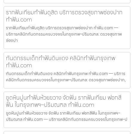
รากฟันเทียมทำฟันดุสิต บริการตรวจสุขภาพช่องปาก
ทำฟัน.com
รากฟันเทียมทำฟันดุสิต บริการตรวจสุขภาพช่องปาก ทำฟัน.com —
บริการคลินิกทันตกรรมครบวงจรในกรุงเทพ–ปริมณฑล: ตรวจสุขภาพ
ช่องปา
ทันตกรรมเด็กทำฟันดินแดง คลินิกทำฟันกรุงเทพ
ทำฟัน.com
ทันตกรรมเด็กทำฟันดินแดง คลินิกทำฟันกรุงเทพ ทำฟัน.com — บริการ
คลินิกทันตกรรมครบวงจรในกรุงเทพ–ปริมณฑล: ตรวจสุขภาพช่องปาก,
ขูดหินปูนทำฟันห้วยขวาง จัดฟัน รากฟันเทียม ฟอกสี
ฟัน ในกรุงเทพฯ–ปริมณฑล ทำฟัน.com
ขูดหินปูนทำฟันห้วยขวาง จัดฟัน รากฟันเทียม ฟอกสีฟัน ในกรุงเทพฯ–
ปริมณฑล ทำฟัน.com — บริการคลินิกทันตกรรมครบวงจรในกรุงเทพ–ป