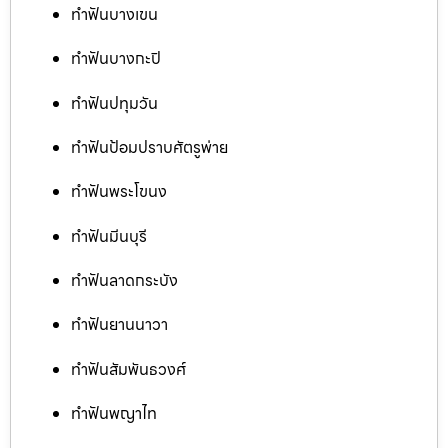
ทำฟันบางเขน
ทำฟันบางกะปิ
ทำฟันปทุมวัน
ทำฟันป้อมปราบศัตรูพ่าย
ทำฟันพระโขนง
ทำฟันมีนบุรี
ทำฟันลาดกระบัง
ทำฟันยานนาวา
ทำฟันสัมพันธวงศ์
ทำฟันพญาไท