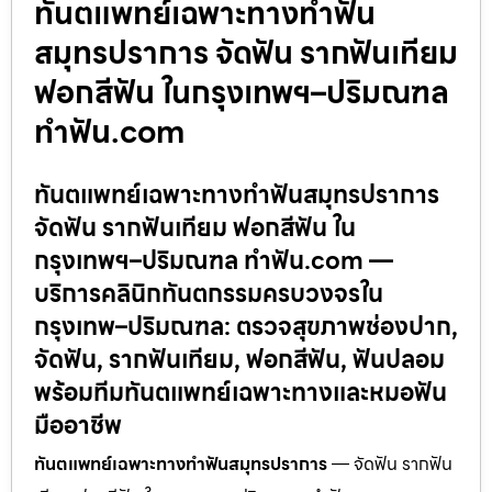
ทันตแพทย์เฉพาะทางทำฟัน
สมุทรปราการ จัดฟัน รากฟันเทียม
ฟอกสีฟัน ในกรุงเทพฯ–ปริมณฑล
ทำฟัน.com
ทันตแพทย์เฉพาะทางทำฟันสมุทรปราการ
จัดฟัน รากฟันเทียม ฟอกสีฟัน ใน
กรุงเทพฯ–ปริมณฑล ทำฟัน.com —
บริการคลินิกทันตกรรมครบวงจรใน
กรุงเทพ–ปริมณฑล: ตรวจสุขภาพช่องปาก,
จัดฟัน, รากฟันเทียม, ฟอกสีฟัน, ฟันปลอม
พร้อมทีมทันตแพทย์เฉพาะทางและหมอฟัน
มืออาชีพ
ทันตแพทย์เฉพาะทางทำฟันสมุทรปราการ
— จัดฟัน รากฟัน