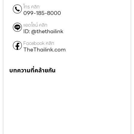
โทร คลิก
099-185-8000
แอดไลน์ คลิก
ID: @thethailink
Facebook คลิก
TheThailink.com
บทความที่คล้ายกัน