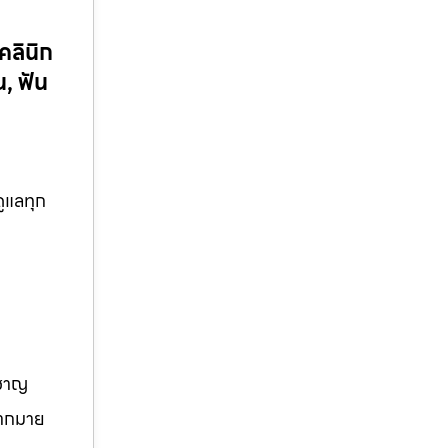
คลินิก
, ฟัน
ดูแลทุก
วชาญ
มากมาย