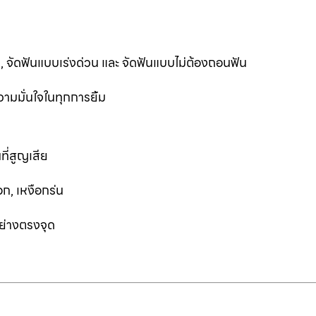
ฟัน, จัดฟันแบบเร่งด่วน และ จัดฟันแบบไม่ต้องถอนฟัน
ามมั่นใจในทุกการยิ้ม
ที่สูญเสีย
ก, เหงือกร่น
อย่างตรงจุด