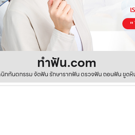
ทําฟัน.com
ลินิกทันตกรรม จัดฟัน รักษารากฟัน ตรวจฟัน ถอนฟัน ขูดห