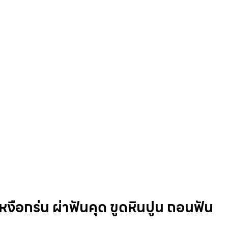
หงือกร่น ผ่าฟันคุด ขูดหินปูน ถอนฟัน