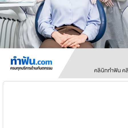
คลินิกทำฟัน ค