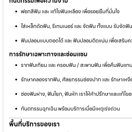
ทันตกรรมเพื่อความงาม
ฟอกสีฟัน และ แก้ไขฟันเหลือง เพื่อรอยยิ้มที่มั่นใจ
ใส่เหล็กดัดฟัน, รีเทนเนอร์ และ จัดฟัน ทั้งแบบ รับจัด
ฟันปลอมแบบถอดได้ และ ฟันปลอมติดแน่น เพื่อเสริมคว
การรักษาเฉพาะทางและซ่อมแซม
รากฟันเทียม และ ครอบฟัน / สะพานฟัน เพื่อคืนฟันแทน
รักษาคลองรากฟัน, ศัลยกรรมช่องปาก และ รักษาเหงือ
ช่องฟันห่าง, ฟันโยก, ฟันหัก เราให้คำปรึกษาและแก้ไข
ทันตกรรมฉุกเฉิน พร้อมบริการเมื่อมีเหตุเร่งด่วน
พื้นที่บริการของเรา