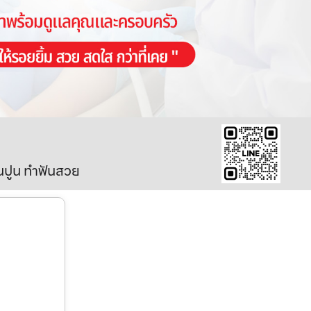
ินปูน ทำฟันสวย