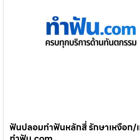
ฟันปลอมทำฟันหลักสี่ รักษาเหงือก/เ
ทำฟัน.com