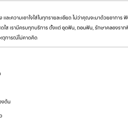
ง และความเอาใจใส่ในทุกรายละเอียด ไม่ว่าคุณจะมาด้วยอาการ ฟัน
ี่สดใส เรามีครบทุกบริการ ตั้งแต่ อุดฟัน, ถอนฟัน, รักษาคลองราก
เหตุการณ์ไม่คาดคิด
ก
องต้น
ว