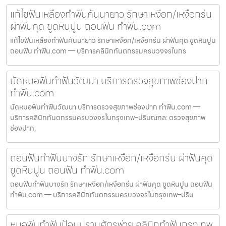
แก้ไขฟันเหลืองทำฟันคันนายาว รักษาเหงือก/เหงือกร่น
ผ่าฟันคุด ขูดหินปูน ถอนฟัน ทำฟัน.com
แก้ไขฟันเหลืองทำฟันคันนายาว รักษาเหงือก/เหงือกร่น ผ่าฟันคุด ขูดหินปูน
ถอนฟัน ทำฟัน.com — บริการคลินิกทันตกรรมครบวงจรในกร
นัดหมอฟันทำฟันวัฒนา บริการตรวจสุขภาพช่องปาก
ทำฟัน.com
นัดหมอฟันทำฟันวัฒนา บริการตรวจสุขภาพช่องปาก ทำฟัน.com —
บริการคลินิกทันตกรรมครบวงจรในกรุงเทพ–ปริมณฑล: ตรวจสุขภาพ
ช่องปาก,
ถอนฟันทำฟันบางรัก รักษาเหงือก/เหงือกร่น ผ่าฟันคุด
ขูดหินปูน ถอนฟัน ทำฟัน.com
ถอนฟันทำฟันบางรัก รักษาเหงือก/เหงือกร่น ผ่าฟันคุด ขูดหินปูน ถอนฟัน
ทำฟัน.com — บริการคลินิกทันตกรรมครบวงจรในกรุงเทพ–ปริม
หมอฟันทำฟันป้อมปราบศัตรูพ่าย คลินิกทำฟันกรุงเทพ