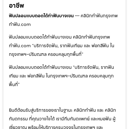
อาชีพ
ฟันปลอมแบบถอดได้ทำฟันบางเขน
— คลินิกทำฟันกรุงเทพ
ทำฟัน.com
ฟันปลอมแบบถอดได้ทำฟันบางเขน คลินิกทำฟันกรุงเทพ
ทำฟัน.com “บริการจัดฟัน, รากฟันเทียม และ ฟอกสีฟัน ใน
กรุงเทพฯ–ปริมณฑล ครอบคลุมทุกพื้นที่”
ฟันปลอมแบบถอดได้ทำฟันบางเขน “บริการจัดฟัน, รากฟัน
เทียม และ ฟอกสีฟัน ในกรุงเทพฯ–ปริมณฑล ครอบคลุมทุก
พื้นที่”
ยินดีต้อนรับสู่บริการของเราในฐานะ คลินิกทำฟัน และ คลินิก
ทันตกรรม ที่คุณวางใจได้ เรามีทีมทันตแพทย์ และหมอฟัน ผู้
เชี่ยวชาญ พร้อมให้บริการครบวงจรในกรุงเทพฯ และ