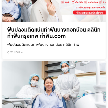
ฟันปลอมติดแน่นทำฟันบางกอกน้อย คลินิก
ทำฟันกรุงเทพ ทำฟัน.com
ฟันปลอมติดแน่นทำฟันบางกอกน้อย คลินิกทำฟั
ดูเพิ่มเติม »