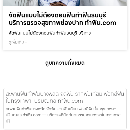
จัดฟันแบบไม่ต้องถอนฟันทำฟันธนบุรี
บริการตรวจสุขภาพช่องปาก ทำฟัน.com
จัดฟันแบบไม่ต้องถอนฟันทำฟันธนบุรี บริการ
ดูเพิ่มเติม »
ดูบทความทั้งหมด
สะพานฟันทำฟันบางพลัด จัดฟัน รากฟันเทียม ฟอกสีฟัน
ในกรุงเทพฯ–ปริมณฑล ทำฟัน.com
สะพานฟันทำฟันบางพลัด จัดฟัน รากฟันเทียม ฟอกสีฟัน ในกรุงเทพฯ–
ปริมณฑล ทำฟัน.com — บริการคลินิกทันตกรรมครบวงจรในกรุงเทพ–
ปริ