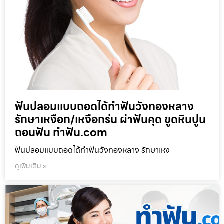
ฟันปลอมแบบถอดได้ทำฟันวังทองหลาง
รักษาเหงือก/เหงือกร่น ผ่าฟันคุด ขูดหินปูน
ถอนฟัน ทำฟัน.com
ฟันปลอมแบบถอดได้ทำฟันวังทองหลาง รักษาเหง
ดูเพิ่มเติม »