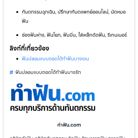
ทันตกรรมฉุกเฉิน, ปรึกษาทันตแพทย์ออนไลน์, นัดหมอ
ฟัน
ช่องฟันห่าง, ฟันโยก, ฟันบิ่น, ใส่เหล็กดัดฟัน, รีเทนเนอร์
ลิงก์ที่เกี่ยวข้อง
ฟันปลอมแบบถอดได้ทำฟันบางเขน
ฟันปลอมแบบถอดได้ทำฟันบางรัก
ทําฟัน.com