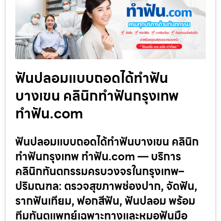
ฟันปลอมแบบถอดได้ทำฟัน
บางเขน คลินิกทำฟันกรุงเทพ
ทำฟัน.com
ฟันปลอมแบบถอดได้ทำฟันบางเขน คลินิก
ทำฟันกรุงเทพ ทำฟัน.com — บริการ
คลินิกทันตกรรมครบวงจรในกรุงเทพ–
ปริมณฑล: ตรวจสุขภาพช่องปาก, จัดฟัน,
รากฟันเทียม, ฟอกสีฟัน, ฟันปลอม พร้อม
ทีมทันตแพทย์เฉพาะทางและหมอฟันมือ