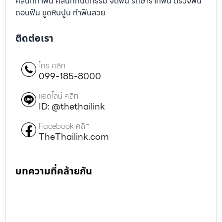
คลินิกทำฟัน คลินิกทันตกรรม จัดฟัน รักษารากฟัน ตรวจฟัน
ถอนฟัน ขูดหินปูน ทำฟันสวย
ติดต่อเรา
โทร คลิก
099-185-8000
แอดไลน์ คลิก
ID: @thethailink
Facebook คลิก
TheThailink.com
บทความที่คล้ายกัน