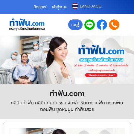
LANGUAGE
ติดต่อเรา
เข้าสู่ระบบ
เมนู
ทําฟัน.com
คลินิกทำฟัน คลินิกทันตกรรม จัดฟัน รักษารากฟัน ตรวจฟัน
ถอนฟัน ขูดหินปูน ทำฟันสวย