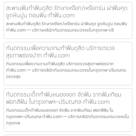
สะพานฟันทำฟันดุสิต รักษาเหงือก/เหงือกร่น ผ่าฟันคุด
ขูดหินปูน ถอนฟัน ทำฟัน.com
สะพานฟันทำฟันดุสิต รักษาเหงือก/เหงือกร่น ผ่าฟันคุด ขูดหินปูน ถอนฟัน
ทำฟัน.com — บริการคลินิกทันตกรรมครบวงจรในกรุงเทพ–ปริ
ทันตกรรมเพื่อความงามทำฟันดุสิต บริการตรวจ
สุขภาพช่องปาก ทำฟัน.com
ทันตกรรมเพื่อความงามทำฟันดุสิต บริการตรวจสุขภาพช่องปาก
ทำฟัน.com — บริการคลินิกทันตกรรมครบวงจรในกรุงเทพ–ปริมณฑล:
ตรวจสุข
ทันตกรรมเด็กทำฟันหนองจอก จัดฟัน รากฟันเทียม
ฟอกสีฟัน ในกรุงเทพฯ–ปริมณฑล ทำฟัน.com
ทันตกรรมเด็กทำฟันหนองจอก จัดฟัน รากฟันเทียม ฟอกสีฟัน ใน
กรุงเทพฯ–ปริมณฑล ทำฟัน.com — บริการคลินิกทันตกรรมครบวงจรใน
กรุงเทพ