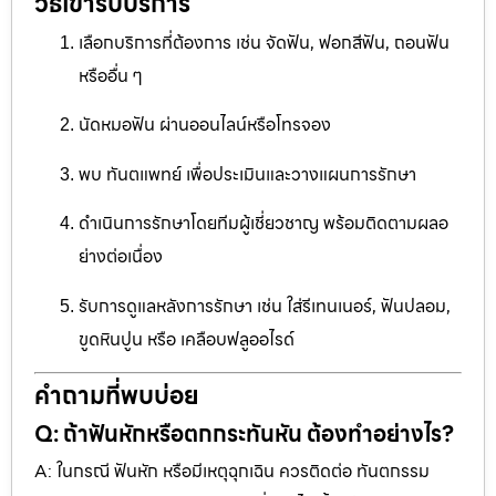
วิธีเข้ารับบริการ
เลือกบริการที่ต้องการ เช่น จัดฟัน, ฟอกสีฟัน, ถอนฟัน
หรืออื่น ๆ
นัดหมอฟัน ผ่านออนไลน์หรือโทรจอง
พบ ทันตแพทย์ เพื่อประเมินและวางแผนการรักษา
ดำเนินการรักษาโดยทีมผู้เชี่ยวชาญ พร้อมติดตามผลอ
ย่างต่อเนื่อง
รับการดูแลหลังการรักษา เช่น ใส่รีเทนเนอร์, ฟันปลอม,
ขูดหินปูน หรือ เคลือบฟลูออไรด์
คำถามที่พบบ่อย
Q: ถ้าฟันหักหรือตกกระทันหัน ต้องทำอย่างไร?
A: ในกรณี ฟันหัก หรือมีเหตุฉุกเฉิน ควรติดต่อ ทันตกรรม