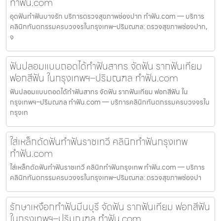
ทำฟัน.com
อุดฟันทำฟันบางรัก บริการตรวจสุขภาพช่องปาก ทำฟัน.com — บริการ
คลินิกทันตกรรมครบวงจรในกรุงเทพ–ปริมณฑล: ตรวจสุขภาพช่องปาก,
จ
ฟันปลอมแบบถอดได้ทำฟันสาทร จัดฟัน รากฟันเทียม
ฟอกสีฟัน ในกรุงเทพฯ–ปริมณฑล ทำฟัน.com
ฟันปลอมแบบถอดได้ทำฟันสาทร จัดฟัน รากฟันเทียม ฟอกสีฟัน ใน
กรุงเทพฯ–ปริมณฑล ทำฟัน.com — บริการคลินิกทันตกรรมครบวงจรใน
กรุงเท
ใส่เหล็กดัดฟันทำฟันราชเทวี คลินิกทำฟันกรุงเทพ
ทำฟัน.com
ใส่เหล็กดัดฟันทำฟันราชเทวี คลินิกทำฟันกรุงเทพ ทำฟัน.com — บริการ
คลินิกทันตกรรมครบวงจรในกรุงเทพ–ปริมณฑล: ตรวจสุขภาพช่องปา
รักษาเหงือกทำฟันมีนบุรี จัดฟัน รากฟันเทียม ฟอกสีฟัน
ในกรุงเทพฯ–ปริมณฑล ทำฟัน.com