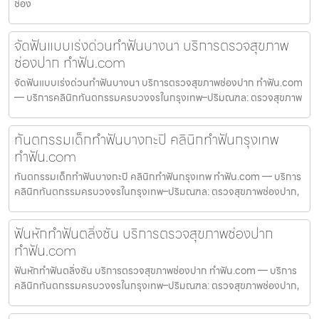
ช่อง
จัดฟันแบบเร่งด่วนทำฟันบางนา บริการตรวจสุขภาพ
ช่องปาก ทำฟัน.com
จัดฟันแบบเร่งด่วนทำฟันบางนา บริการตรวจสุขภาพช่องปาก ทำฟัน.com
— บริการคลินิกทันตกรรมครบวงจรในกรุงเทพ–ปริมณฑล: ตรวจสุขภาพ
ทันตกรรมเด็กทำฟันบางกะปิ คลินิกทำฟันกรุงเทพ
ทำฟัน.com
ทันตกรรมเด็กทำฟันบางกะปิ คลินิกทำฟันกรุงเทพ ทำฟัน.com — บริการ
คลินิกทันตกรรมครบวงจรในกรุงเทพ–ปริมณฑล: ตรวจสุขภาพช่องปาก,
ฟันหักทำฟันตลิ่งชัน บริการตรวจสุขภาพช่องปาก
ทำฟัน.com
ฟันหักทำฟันตลิ่งชัน บริการตรวจสุขภาพช่องปาก ทำฟัน.com — บริการ
คลินิกทันตกรรมครบวงจรในกรุงเทพ–ปริมณฑล: ตรวจสุขภาพช่องปาก,