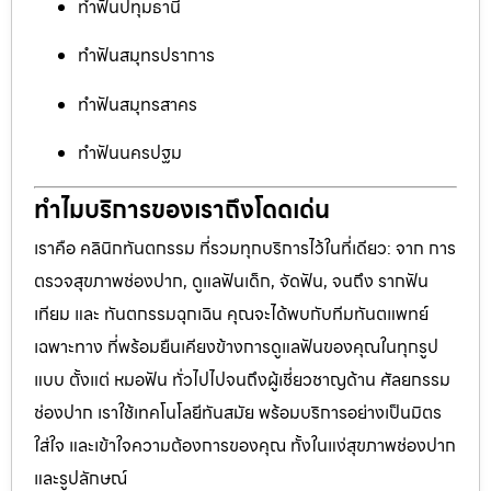
ทำฟันปทุมธานี
ทำฟันสมุทรปราการ
ทำฟันสมุทรสาคร
ทำฟันนครปฐม
ทำไมบริการของเราถึงโดดเด่น
เราคือ คลินิกทันตกรรม ที่รวมทุกบริการไว้ในที่เดียว: จาก การ
ตรวจสุขภาพช่องปาก, ดูแลฟันเด็ก, จัดฟัน, จนถึง รากฟัน
เทียม และ ทันตกรรมฉุกเฉิน คุณจะได้พบกับทีมทันตแพทย์
เฉพาะทาง ที่พร้อมยืนเคียงข้างการดูแลฟันของคุณในทุกรูป
แบบ ตั้งแต่ หมอฟัน ทั่วไปไปจนถึงผู้เชี่ยวชาญด้าน ศัลยกรรม
ช่องปาก เราใช้เทคโนโลยีทันสมัย พร้อมบริการอย่างเป็นมิตร
ใส่ใจ และเข้าใจความต้องการของคุณ ทั้งในแง่สุขภาพช่องปาก
และรูปลักษณ์