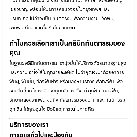
ทันตกรรม ที่คุณวางใจได้ เรามีทีมทันตแพทย์ และหมอฟัน ผู้
เชี่ยวชาญ พร้อมให้บริการครบวงจรในกรุงเทพฯ และ
ปริมณฑล ไม่ว่าจะเป็น ทันตกรรมเพื่อความงาม, จัดฟัน,
รากฟันเทียม และอื่น ๆ อีกมากมาย
ทำไมควรเลือกเราเป็นคลินิกทันตกรรมของ
คุณ
ในฐานะ คลินิกทันตกรรม เรามุ่งมั่นให้บริการด้วยมาตรฐานสูง
และความเอาใจใส่ในทุกรายละเอียด ไม่ว่าคุณจะมาด้วยอาการ
ฟันผุ, ฟันบิ่น, ช่องฟันห่าง หรือมองหาบริการ ฟอกสีฟัน เพื่อ
รอยยิ้มที่สดใส เรามีครบทุกบริการ ตั้งแต่ อุดฟัน, ถอนฟัน,
รักษาคลองรากฟัน จนถึง ศัลยกรรมช่องปาก และ ทันตกรรม
ฉุกเฉิน ให้คุณอุ่นใจเมื่อมีเหตุการณ์ไม่คาดคิด
บริการของเรา
การดูแลทั่วไปและป้องกัน