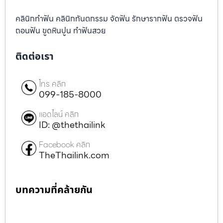
คลินิกทำฟัน คลินิกทันตกรรม จัดฟัน รักษารากฟัน ตรวจฟัน
ถอนฟัน ขูดหินปูน ทำฟันสวย
ติดต่อเรา
โทร คลิก
099-185-8000
แอดไลน์ คลิก
ID: @thethailink
Facebook คลิก
TheThailink.com
บทความที่คล้ายกัน