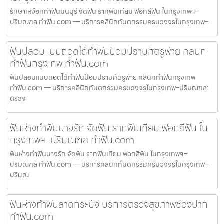
รักษาเหงือกทำฟันมีนบุรี จัดฟัน รากฟันเทียม ฟอกสีฟัน ในกรุงเทพฯ–
ปริมณฑล ทำฟัน.com — บริการคลินิกทันตกรรมครบวงจรในกรุงเทพ–
ฟันปลอมแบบถอดได้ทำฟันป้อมปราบศัตรูพ่าย คลินิก
ทำฟันกรุงเทพ ทำฟัน.com
ฟันปลอมแบบถอดได้ทำฟันป้อมปราบศัตรูพ่าย คลินิกทำฟันกรุงเทพ
ทำฟัน.com — บริการคลินิกทันตกรรมครบวงจรในกรุงเทพ–ปริมณฑล:
ตรวจ
ฟันห่างทำฟันบางรัก จัดฟัน รากฟันเทียม ฟอกสีฟัน ใน
กรุงเทพฯ–ปริมณฑล ทำฟัน.com
ฟันห่างทำฟันบางรัก จัดฟัน รากฟันเทียม ฟอกสีฟัน ในกรุงเทพฯ–
ปริมณฑล ทำฟัน.com — บริการคลินิกทันตกรรมครบวงจรในกรุงเทพ–
ปริมณ
ฟันห่างทำฟันลาดกระบัง บริการตรวจสุขภาพช่องปาก
ทำฟัน.com