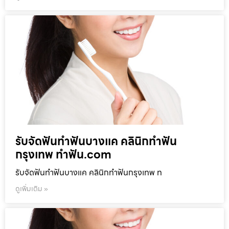
รับจัดฟันทำฟันบางแค คลินิกทำฟัน
กรุงเทพ ทำฟัน.com
รับจัดฟันทำฟันบางแค คลินิกทำฟันกรุงเทพ ท
ดูเพิ่มเติม »