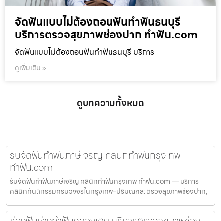
จัดฟันแบบไม่ต้องถอนฟันทำฟันธนบุรี
บริการตรวจสุขภาพช่องปาก ทำฟัน.com
จัดฟันแบบไม่ต้องถอนฟันทำฟันธนบุรี บริการ
ดูเพิ่มเติม »
ดูบทความทั้งหมด
รับจัดฟันทำฟันภาษีเจริญ คลินิกทำฟันกรุงเทพ
ทำฟัน.com
รับจัดฟันทำฟันภาษีเจริญ คลินิกทำฟันกรุงเทพ ทำฟัน.com — บริการ
คลินิกทันตกรรมครบวงจรในกรุงเทพ–ปริมณฑล: ตรวจสุขภาพช่องปาก,
ช่องฟันห่างทำฟันคลองเตย บริการตรวจสุขภาพช่อง