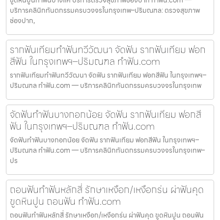
บริการคลินิกทันตกรรมครบวงจรในกรุงเทพ–ปริมณฑล: ตรวจสุขภาพ
ช่องปาก,
รากฟันเทียมทำฟันทวีวัฒนา จัดฟัน รากฟันเทียม ฟอก
สีฟัน ในกรุงเทพฯ–ปริมณฑล ทำฟัน.com
รากฟันเทียมทำฟันทวีวัฒนา จัดฟัน รากฟันเทียม ฟอกสีฟัน ในกรุงเทพฯ–
ปริมณฑล ทำฟัน.com — บริการคลินิกทันตกรรมครบวงจรในกรุงเทพ
จัดฟันทำฟันบางกอกน้อย จัดฟัน รากฟันเทียม ฟอกสี
ฟัน ในกรุงเทพฯ–ปริมณฑล ทำฟัน.com
จัดฟันทำฟันบางกอกน้อย จัดฟัน รากฟันเทียม ฟอกสีฟัน ในกรุงเทพฯ–
ปริมณฑล ทำฟัน.com — บริการคลินิกทันตกรรมครบวงจรในกรุงเทพ–
ปร
ถอนฟันทำฟันหลักสี่ รักษาเหงือก/เหงือกร่น ผ่าฟันคุด
ขูดหินปูน ถอนฟัน ทำฟัน.com
ถอนฟันทำฟันหลักสี่ รักษาเหงือก/เหงือกร่น ผ่าฟันคุด ขูดหินปูน ถอนฟัน