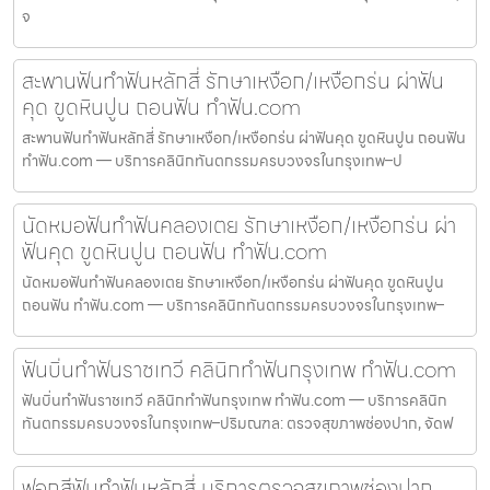
จ
สะพานฟันทำฟันหลักสี่ รักษาเหงือก/เหงือกร่น ผ่าฟัน
คุด ขูดหินปูน ถอนฟัน ทำฟัน.com
สะพานฟันทำฟันหลักสี่ รักษาเหงือก/เหงือกร่น ผ่าฟันคุด ขูดหินปูน ถอนฟัน
ทำฟัน.com — บริการคลินิกทันตกรรมครบวงจรในกรุงเทพ–ป
นัดหมอฟันทำฟันคลองเตย รักษาเหงือก/เหงือกร่น ผ่า
ฟันคุด ขูดหินปูน ถอนฟัน ทำฟัน.com
นัดหมอฟันทำฟันคลองเตย รักษาเหงือก/เหงือกร่น ผ่าฟันคุด ขูดหินปูน
ถอนฟัน ทำฟัน.com — บริการคลินิกทันตกรรมครบวงจรในกรุงเทพ–
ฟันบิ่นทำฟันราชเทวี คลินิกทำฟันกรุงเทพ ทำฟัน.com
ฟันบิ่นทำฟันราชเทวี คลินิกทำฟันกรุงเทพ ทำฟัน.com — บริการคลินิก
ทันตกรรมครบวงจรในกรุงเทพ–ปริมณฑล: ตรวจสุขภาพช่องปาก, จัดฟ
ฟอกสีฟันทำฟันหลักสี่ บริการตรวจสุขภาพช่องปาก