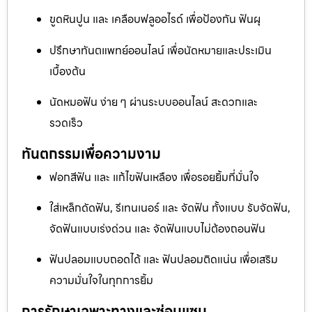
ขูดหินปูน และ เคลือบฟลูออไรด์ เพื่อป้องกัน ฟันผุ
ปรึกษาทันตแพทย์ออนไลน์ เพื่อนัดหมายและประเมิน
เบื้องต้น
นัดหมอฟัน ง่าย ๆ ผ่านระบบออนไลน์ สะดวกและ
รวดเร็ว
ทันตกรรมเพื่อความงาม
ฟอกสีฟัน และ แก้ไขฟันเหลือง เพื่อรอยยิ้มที่มั่นใจ
ใส่เหล็กดัดฟัน, รีเทนเนอร์ และ จัดฟัน ทั้งแบบ รับจัดฟัน,
จัดฟันแบบเร่งด่วน และ จัดฟันแบบไม่ต้องถอนฟัน
ฟันปลอมแบบถอดได้ และ ฟันปลอมติดแน่น เพื่อเสริม
ความมั่นใจในทุกการยิ้ม
การรักษาเฉพาะทางและซ่อมแซม