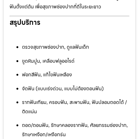
ฟันตั้งแต่ต้น เพื่อสุขภาพช่องปากที่ดีในระยะยาว
สรุปบริการ
ตรวจสุขภาพช่องปาก, ดูแลฟันเด็ก
ขูดหินปูน, เคลือบฟลูออไรด์
ฟอกสีฟัน, แก้ไขฟันเหลือง
จัดฟัน (แบบเร่งด่วน, แบบไม่ต้องถอนฟัน)
รากฟันเทียม, ครอบฟัน, สะพานฟัน, ฟันปลอมถอดได้ /
ติดแน่น
ถอด/ถอนฟัน, รักษาคลองรากฟัน, ศัลยกรรมช่องปาก,
รักษาเหงือก/เหงือกร่น