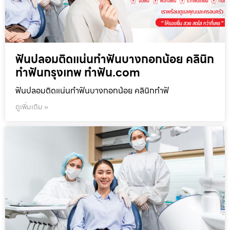
ฟันปลอมติดแน่นทำฟันบางกอกน้อย คลินิก
ทำฟันกรุงเทพ ทำฟัน.com
ฟันปลอมติดแน่นทำฟันบางกอกน้อย คลินิกทำฟั
ดูเพิ่มเติม »