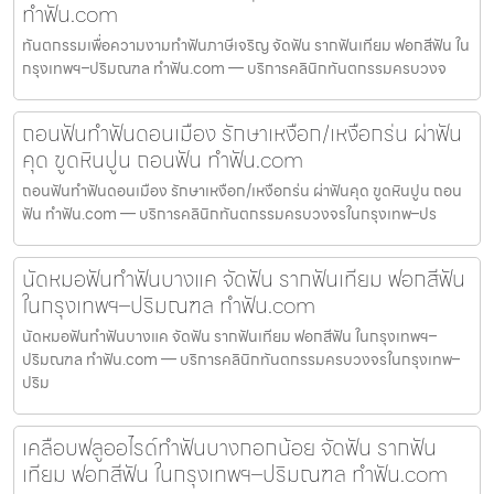
ทำฟัน.com
ทันตกรรมเพื่อความงามทำฟันภาษีเจริญ จัดฟัน รากฟันเทียม ฟอกสีฟัน ใน
กรุงเทพฯ–ปริมณฑล ทำฟัน.com — บริการคลินิกทันตกรรมครบวงจ
ถอนฟันทำฟันดอนเมือง รักษาเหงือก/เหงือกร่น ผ่าฟัน
คุด ขูดหินปูน ถอนฟัน ทำฟัน.com
ถอนฟันทำฟันดอนเมือง รักษาเหงือก/เหงือกร่น ผ่าฟันคุด ขูดหินปูน ถอน
ฟัน ทำฟัน.com — บริการคลินิกทันตกรรมครบวงจรในกรุงเทพ–ปร
นัดหมอฟันทำฟันบางแค จัดฟัน รากฟันเทียม ฟอกสีฟัน
ในกรุงเทพฯ–ปริมณฑล ทำฟัน.com
นัดหมอฟันทำฟันบางแค จัดฟัน รากฟันเทียม ฟอกสีฟัน ในกรุงเทพฯ–
ปริมณฑล ทำฟัน.com — บริการคลินิกทันตกรรมครบวงจรในกรุงเทพ–
ปริม
เคลือบฟลูออไรด์ทำฟันบางกอกน้อย จัดฟัน รากฟัน
เทียม ฟอกสีฟัน ในกรุงเทพฯ–ปริมณฑล ทำฟัน.com