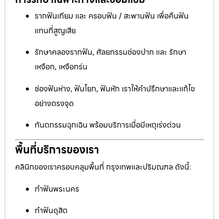
รากฟันเทียม และ ครอบฟัน / สะพานฟัน เพื่อคืนฟัน
แทนที่สูญเสีย
รักษาคลองรากฟัน, ศัลยกรรมช่องปาก และ รักษา
เหงือก, เหงือกร่น
ช่องฟันห่าง, ฟันโยก, ฟันหัก เราให้คำปรึกษาและแก้ไข
อย่างตรงจุด
ทันตกรรมฉุกเฉิน พร้อมบริการเมื่อมีเหตุเร่งด่วน
พื้นที่บริการของเรา
คลินิกของเราครอบคลุมพื้นที่ กรุงเทพและปริมณฑล ดังนี้:
ทำฟันพระนคร
ทำฟันดุสิต