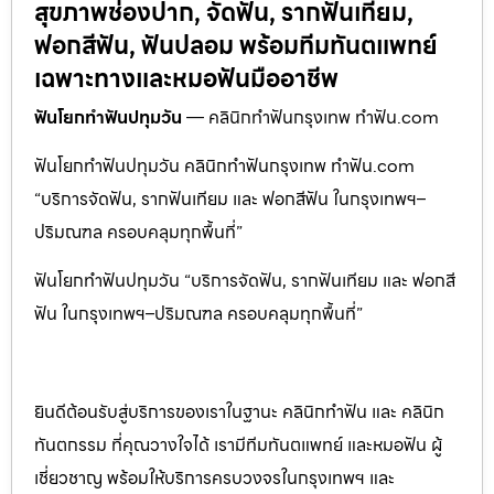
สุขภาพช่องปาก, จัดฟัน, รากฟันเทียม,
ฟอกสีฟัน, ฟันปลอม พร้อมทีมทันตแพทย์
เฉพาะทางและหมอฟันมืออาชีพ
ฟันโยกทำฟันปทุมวัน
— คลินิกทำฟันกรุงเทพ ทำฟัน.com
ฟันโยกทำฟันปทุมวัน คลินิกทำฟันกรุงเทพ ทำฟัน.com
“บริการจัดฟัน, รากฟันเทียม และ ฟอกสีฟัน ในกรุงเทพฯ–
ปริมณฑล ครอบคลุมทุกพื้นที่”
ฟันโยกทำฟันปทุมวัน “บริการจัดฟัน, รากฟันเทียม และ ฟอกสี
ฟัน ในกรุงเทพฯ–ปริมณฑล ครอบคลุมทุกพื้นที่”
ยินดีต้อนรับสู่บริการของเราในฐานะ คลินิกทำฟัน และ คลินิก
ทันตกรรม ที่คุณวางใจได้ เรามีทีมทันตแพทย์ และหมอฟัน ผู้
เชี่ยวชาญ พร้อมให้บริการครบวงจรในกรุงเทพฯ และ