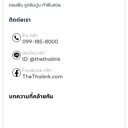
ถอนฟัน ขูดหินปูน ทำฟันสวย
ติดต่อเรา
โทร คลิก
099-185-8000
แอดไลน์ คลิก
ID: @thethailink
Facebook คลิก
TheThailink.com
บทความที่คล้ายกัน