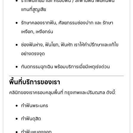
รากฟันเทียม และ ครอบฟัน / สะพานฟัน เพื่อคืนฟัน
แทนที่สูญเสีย
รักษาคลองรากฟัน, ศัลยกรรมช่องปาก และ รักษา
เหงือก, เหงือกร่น
ช่องฟันห่าง, ฟันโยก, ฟันหัก เราให้คำปรึกษาและแก้ไข
อย่างตรงจุด
ทันตกรรมฉุกเฉิน พร้อมบริการเมื่อมีเหตุเร่งด่วน
พื้นที่บริการของเรา
คลินิกของเราครอบคลุมพื้นที่ กรุงเทพและปริมณฑล ดังนี้:
ทำฟันพระนคร
ทำฟันดุสิต
ทำฟันหนองจอก