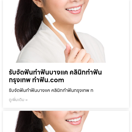
รับจัดฟันทำฟันบางแค คลินิกทำฟัน
กรุงเทพ ทำฟัน.com
รับจัดฟันทำฟันบางแค คลินิกทำฟันกรุงเทพ ท
ดูเพิ่มเติม »