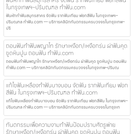
ฟันหักทำฟันสมุทรสาคร จัดฟัน รากฟันเทียม ฟอกสีฟัน
ในกรุงเทพฯ–ปริมณฑล ทำฟัน.com
ฟันหักทำฟันสมุทรสาคร จัดฟัน รากฟันเทียม ฟอกสีฟัน ในกรุงเทพฯ–
ปริมณฑล ทำฟัน.com — บริการคลินิกทันตกรรมครบวงจรในกรุงเทพ–
ปริ
ถอนฟันทำฟันพญาไท รักษาเหงือก/เหงือกร่น ผ่าฟันคุด
ขูดหินปูน ถอนฟัน ทำฟัน.com
ถอนฟันทำฟันพญาไท รักษาเหงือก/เหงือกร่น ผ่าฟันคุด ขูดหินปูน ถอนฟัน
ทำฟัน.com — บริการคลินิกทันตกรรมครบวงจรในกรุงเทพ–ปริมณ
แก้ไขฟันเหลืองทำฟันบางบอน จัดฟัน รากฟันเทียม ฟอก
สีฟัน ในกรุงเทพฯ–ปริมณฑล ทำฟัน.com
แก้ไขฟันเหลืองทำฟันบางบอน จัดฟัน รากฟันเทียม ฟอกสีฟัน ในกรุงเทพฯ–
ปริมณฑล ทำฟัน.com — บริการคลินิกทันตกรรมครบวงจรในกรุงเท
ทันตกรรมเพื่อความงามทำฟันป้อมปราบศัตรูพ่าย
รักษาเหงือก/เหงือกร่น ผ่าฟันคุด ขูดหินปูน ถอนฟัน