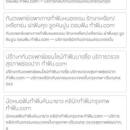
ถอนฟัน ทำฟัน.com — บริการคลินิกทันตกรรมครบวงจรในกรุงเ
ทันตแพทย์เฉพาะทางทำฟันหนองแขม รักษาเหงือก/
เหงือกร่น ผ่าฟันคุด ขูดหินปูน ถอนฟัน ทำฟัน.com
ทันตแพทย์เฉพาะทางทำฟันหนองแขม รักษาเหงือก/เหงือกร่น ผ่าฟันคุด ขูด
หินปูน ถอนฟัน ทำฟัน.com — บริการคลินิกทันตกรรมครบวงจรใน
ปรึกษาทันตแพทย์ออนไลน์ทำฟันบางซื่อ บริการตรวจ
สุขภาพช่องปาก ทำฟัน.com
ปรึกษาทันตแพทย์ออนไลน์ทำฟันบางซื่อ บริการตรวจสุขภาพช่องปาก
ทำฟัน.com — บริการคลินิกทันตกรรมครบวงจรในกรุงเทพ–ปริมณฑล:
ตรว
นัดหมอฟันทำฟันคันนายาว คลินิกทำฟันกรุงเทพ
ทำฟัน.com
นัดหมอฟันทำฟันคันนายาว คลินิกทำฟันกรุงเทพ ทำฟัน.com — บริการ
คลินิกทันตกรรมครบวงจรในกรุงเทพ–ปริมณฑล: ตรวจสุขภาพช่องปาก,
จ