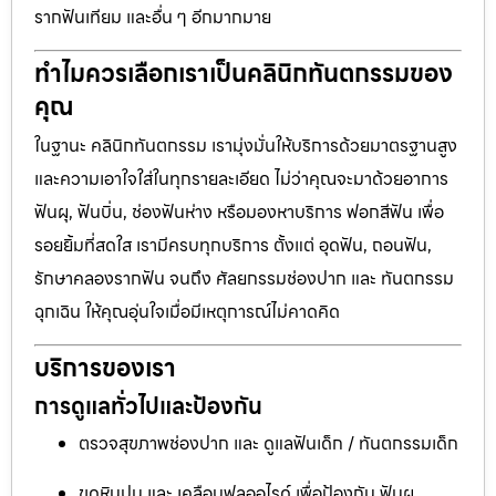
รากฟันเทียม และอื่น ๆ อีกมากมาย
ทำไมควรเลือกเราเป็นคลินิกทันตกรรมของ
คุณ
ในฐานะ คลินิกทันตกรรม เรามุ่งมั่นให้บริการด้วยมาตรฐานสูง
และความเอาใจใส่ในทุกรายละเอียด ไม่ว่าคุณจะมาด้วยอาการ
ฟันผุ, ฟันบิ่น, ช่องฟันห่าง หรือมองหาบริการ ฟอกสีฟัน เพื่อ
รอยยิ้มที่สดใส เรามีครบทุกบริการ ตั้งแต่ อุดฟัน, ถอนฟัน,
รักษาคลองรากฟัน จนถึง ศัลยกรรมช่องปาก และ ทันตกรรม
ฉุกเฉิน ให้คุณอุ่นใจเมื่อมีเหตุการณ์ไม่คาดคิด
บริการของเรา
การดูแลทั่วไปและป้องกัน
ตรวจสุขภาพช่องปาก และ ดูแลฟันเด็ก / ทันตกรรมเด็ก
ขูดหินปูน และ เคลือบฟลูออไรด์ เพื่อป้องกัน ฟันผุ