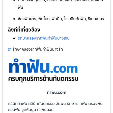
ฟัน
ช่องฟันห่าง, ฟันโยก, ฟันบิ่น, ใส่เหล็กดัดฟัน, รีเทนเนอร์
ลิงก์ที่เกี่ยวข้อง
รักษาคลองรากฟันทำฟันบางเขน
รักษาคลองรากฟันทำฟันบางรัก
ทําฟัน.com
คลินิกทำฟัน คลินิกทันตกรรม จัดฟัน รักษารากฟัน ตรวจฟัน
ถอนฟัน ขูดหินปูน ทำฟันสวย