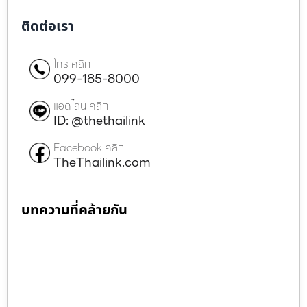
ติดต่อเรา
โทร คลิก
099-185-8000
แอดไลน์ คลิก
ID: @thethailink
Facebook คลิก
TheThailink.com
บทความที่คล้ายกัน