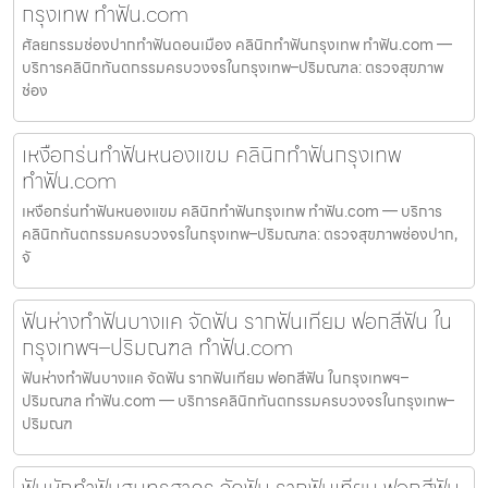
กรุงเทพ ทำฟัน.com
ศัลยกรรมช่องปากทำฟันดอนเมือง คลินิกทำฟันกรุงเทพ ทำฟัน.com —
บริการคลินิกทันตกรรมครบวงจรในกรุงเทพ–ปริมณฑล: ตรวจสุขภาพ
ช่อง
เหงือกร่นทำฟันหนองแขม คลินิกทำฟันกรุงเทพ
ทำฟัน.com
เหงือกร่นทำฟันหนองแขม คลินิกทำฟันกรุงเทพ ทำฟัน.com — บริการ
คลินิกทันตกรรมครบวงจรในกรุงเทพ–ปริมณฑล: ตรวจสุขภาพช่องปาก,
จั
ฟันห่างทำฟันบางแค จัดฟัน รากฟันเทียม ฟอกสีฟัน ใน
กรุงเทพฯ–ปริมณฑล ทำฟัน.com
ฟันห่างทำฟันบางแค จัดฟัน รากฟันเทียม ฟอกสีฟัน ในกรุงเทพฯ–
ปริมณฑล ทำฟัน.com — บริการคลินิกทันตกรรมครบวงจรในกรุงเทพ–
ปริมณฑ