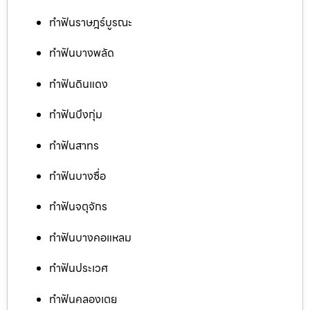
ทำฟันราษฎร์บูรณะ
ทำฟันบางพลัด
ทำฟันดินแดง
ทำฟันบึงกุ่ม
ทำฟันสาทร
ทำฟันบางซื่อ
ทำฟันจตุจักร
ทำฟันบางคอแหลม
ทำฟันประเวศ
ทำฟันคลองเตย