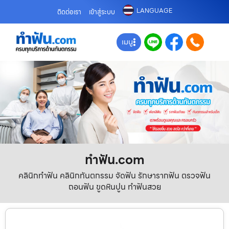
LANGUAGE
ติดต่อเรา
เข้าสู่ระบบ
เมนู
ทําฟัน.com
คลินิกทำฟัน คลินิกทันตกรรม จัดฟัน รักษารากฟัน ตรวจฟัน
ถอนฟัน ขูดหินปูน ทำฟันสวย