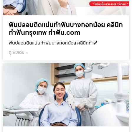
ฟันปลอมติดแน่นทำฟันบางกอกน้อย คลินิก
ทำฟันกรุงเทพ ทำฟัน.com
ฟันปลอมติดแน่นทำฟันบางกอกน้อย คลินิกทำฟั
ดูเพิ่มเติม »