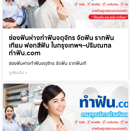
ช่องฟันห่างทำฟันจตุจักร จัดฟัน รากฟัน
เทียม ฟอกสีฟัน ในกรุงเทพฯ–ปริมณฑล
ทำฟัน.com
ช่องฟันห่างทำฟันจตุจักร จัดฟัน รากฟันเที
ดูเพิ่มเติม »