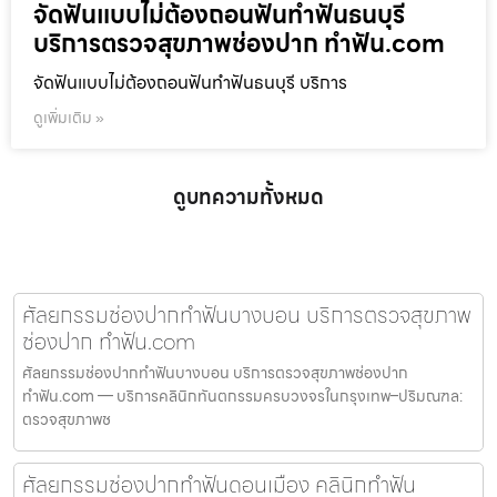
จัดฟันแบบไม่ต้องถอนฟันทำฟันธนบุรี
บริการตรวจสุขภาพช่องปาก ทำฟัน.com
จัดฟันแบบไม่ต้องถอนฟันทำฟันธนบุรี บริการ
ดูเพิ่มเติม »
ดูบทความทั้งหมด
ศัลยกรรมช่องปากทำฟันบางบอน บริการตรวจสุขภาพ
ช่องปาก ทำฟัน.com
ศัลยกรรมช่องปากทำฟันบางบอน บริการตรวจสุขภาพช่องปาก
ทำฟัน.com — บริการคลินิกทันตกรรมครบวงจรในกรุงเทพ–ปริมณฑล:
ตรวจสุขภาพช
ศัลยกรรมช่องปากทำฟันดอนเมือง คลินิกทำฟัน