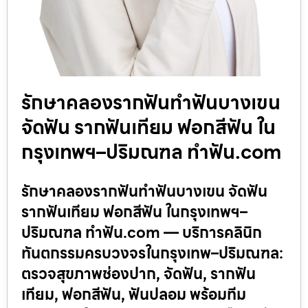
รักษาคลองรากฟันทำฟันบางเขน
จัดฟัน รากฟันเทียม ฟอกสีฟัน ใน
กรุงเทพฯ–ปริมณฑล ทำฟัน.com
รักษาคลองรากฟันทำฟันบางเขน จัดฟัน
รากฟันเทียม ฟอกสีฟัน ในกรุงเทพฯ–
ปริมณฑล ทำฟัน.com — บริการคลินิก
ทันตกรรมครบวงจรในกรุงเทพ–ปริมณฑล:
ตรวจสุขภาพช่องปาก, จัดฟัน, รากฟัน
เทียม, ฟอกสีฟัน, ฟันปลอม พร้อมทีม