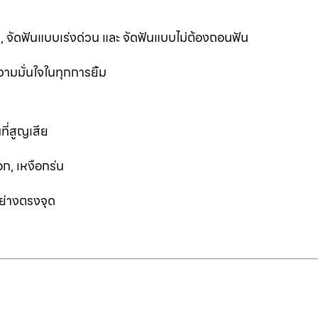
ฟัน, จัดฟันแบบเร่งด่วน และ จัดฟันแบบไม่ต้องถอนฟัน
ามมั่นใจในทุกการยิ้ม
ที่สูญเสีย
ก, เหงือกร่น
อย่างตรงจุด