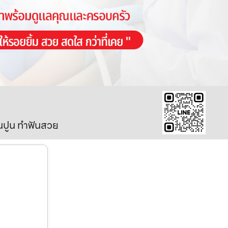
ินปูน ทำฟันสวย