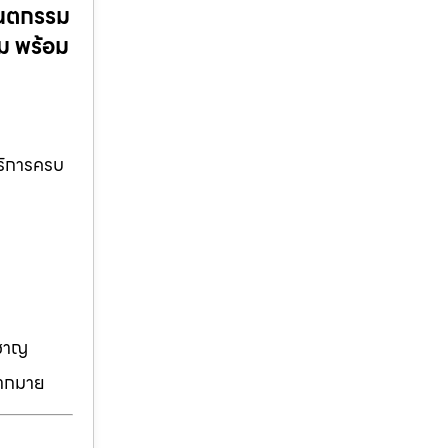
ันตกรรม
ม พร้อม
ริการครบ
วชาญ
มากมาย