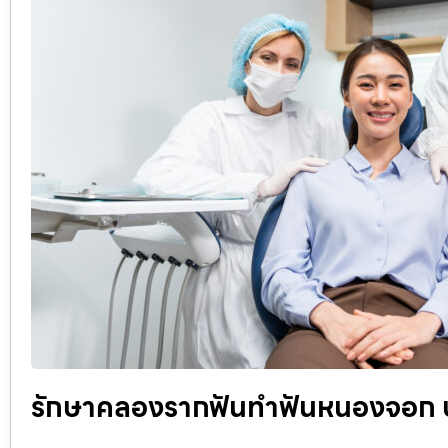
รักษาคลองรากฟันทำฟันหนองจอก 