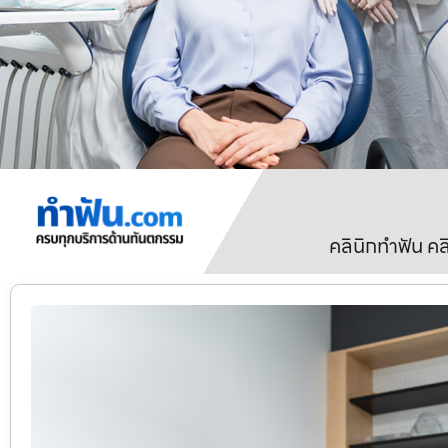
คลินิกทำฟัน ค