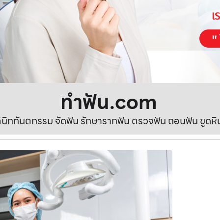
ทําฟัน.com
ลินิกทันตกรรม จัดฟัน รักษารากฟัน ตรวจฟัน ถอนฟัน ขูดห