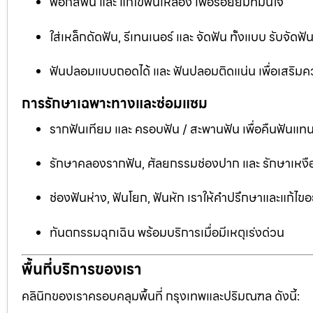
ฟอกสีฟัน และ แก้ไขฟันเหลือง เพื่อรอยยิ้มที่มั่นใจ
ใส่เหล็กดัดฟัน, รีเทนเนอร์ และ จัดฟัน ทั้งแบบ รับจัด
ฟันปลอมแบบถอดได้ และ ฟันปลอมติดแน่น เพื่อเสริมคว
การรักษาเฉพาะทางและซ่อมแซม
รากฟันเทียม และ ครอบฟัน / สะพานฟัน เพื่อคืนฟันแทน
รักษาคลองรากฟัน, ศัลยกรรมช่องปาก และ รักษาเหงือ
ช่องฟันห่าง, ฟันโยก, ฟันหัก เราให้คำปรึกษาและแก้ไข
ทันตกรรมฉุกเฉิน พร้อมบริการเมื่อมีเหตุเร่งด่วน
พื้นที่บริการของเรา
คลินิกของเราครอบคลุมพื้นที่ กรุงเทพและปริมณฑล ดังนี้: