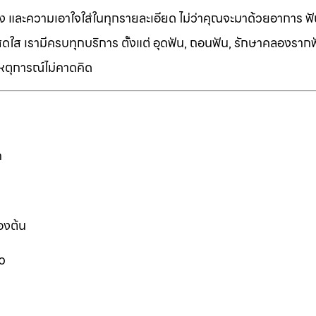
ง และความเอาใจใส่ในทุกรายละเอียด ไม่ว่าคุณจะมาด้วยอาการ ฟัน
ี่สดใส เรามีครบทุกบริการ ตั้งแต่ อุดฟัน, ถอนฟัน, รักษาคลองราก
เหตุการณ์ไม่คาดคิด
ก
องต้น
ว