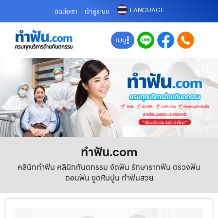
LANGUAGE
ติดต่อเรา
เข้าสู่ระบบ
เมนู
ทําฟัน.com
คลินิกทำฟัน คลินิกทันตกรรม จัดฟัน รักษารากฟัน ตรวจฟัน
ถอนฟัน ขูดหินปูน ทำฟันสวย