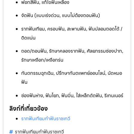
ฟอกสีฟัน, แก้ไขฟันเหลือง
จัดฟัน (แบบเร่งด่วน, แบบไม่ต้องถอนฟัน)
รากฟันเทียม, ครอบฟัน, สะพานฟัน, ฟันปลอมถอดได้ /
ติดแน่น
ถอด/ถอนฟัน, รักษาคลองรากฟัน, ศัลยกรรมช่องปาก,
รักษาเหงือก/เหงือกร่น
ทันตกรรมฉุกเฉิน, ปรึกษาทันตแพทย์ออนไลน์, นัดหมอ
ฟัน
ช่องฟันห่าง, ฟันโยก, ฟันบิ่น, ใส่เหล็กดัดฟัน, รีเทนเนอร์
ลิงก์ที่เกี่ยวข้อง
รากฟันเทียมทำฟันราชเทวี
รากฟันเทียมทำฟันราชเทวี