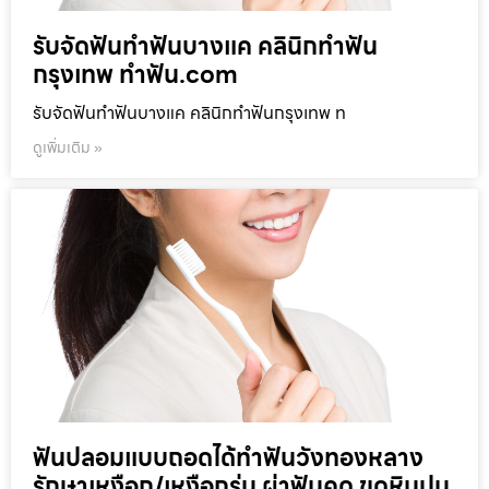
รับจัดฟันทำฟันบางแค คลินิกทำฟัน
กรุงเทพ ทำฟัน.com
รับจัดฟันทำฟันบางแค คลินิกทำฟันกรุงเทพ ท
ดูเพิ่มเติม »
ฟันปลอมแบบถอดได้ทำฟันวังทองหลาง
รักษาเหงือก/เหงือกร่น ผ่าฟันคุด ขูดหินปูน