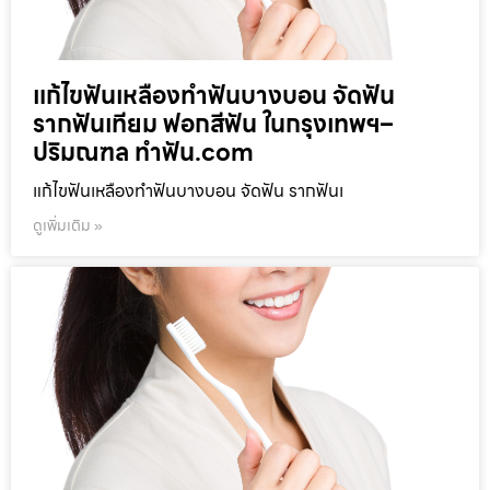
แก้ไขฟันเหลืองทำฟันบางบอน จัดฟัน
รากฟันเทียม ฟอกสีฟัน ในกรุงเทพฯ–
ปริมณฑล ทำฟัน.com
แก้ไขฟันเหลืองทำฟันบางบอน จัดฟัน รากฟันเ
ดูเพิ่มเติม »