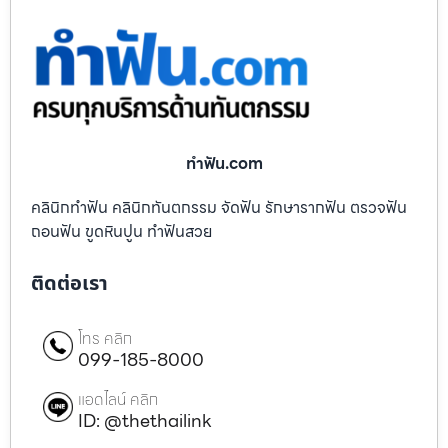
ทําฟัน.com
คลินิกทำฟัน คลินิกทันตกรรม จัดฟัน รักษารากฟัน ตรวจฟัน
ถอนฟัน ขูดหินปูน ทำฟันสวย
ติดต่อเรา
โทร คลิก
099-185-8000
แอดไลน์ คลิก
ID: @thethailink