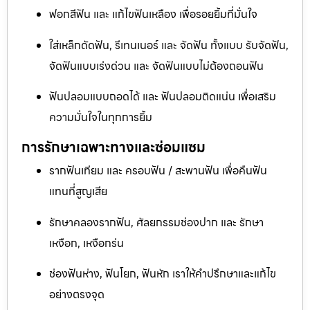
ฟอกสีฟัน และ แก้ไขฟันเหลือง เพื่อรอยยิ้มที่มั่นใจ
ใส่เหล็กดัดฟัน, รีเทนเนอร์ และ จัดฟัน ทั้งแบบ รับจัดฟัน,
จัดฟันแบบเร่งด่วน และ จัดฟันแบบไม่ต้องถอนฟัน
ฟันปลอมแบบถอดได้ และ ฟันปลอมติดแน่น เพื่อเสริม
ความมั่นใจในทุกการยิ้ม
การรักษาเฉพาะทางและซ่อมแซม
รากฟันเทียม และ ครอบฟัน / สะพานฟัน เพื่อคืนฟัน
แทนที่สูญเสีย
รักษาคลองรากฟัน, ศัลยกรรมช่องปาก และ รักษา
เหงือก, เหงือกร่น
ช่องฟันห่าง, ฟันโยก, ฟันหัก เราให้คำปรึกษาและแก้ไข
อย่างตรงจุด