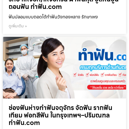
ถอนฟัน ทำฟัน.com
ฟันปลอมแบบถอดได้ทำฟันวังทองหลาง รักษาเหง
ดูเพิ่มเติม »
ช่องฟันห่างทำฟันจตุจักร จัดฟัน รากฟัน
เทียม ฟอกสีฟัน ในกรุงเทพฯ–ปริมณฑล
ทำฟัน.com