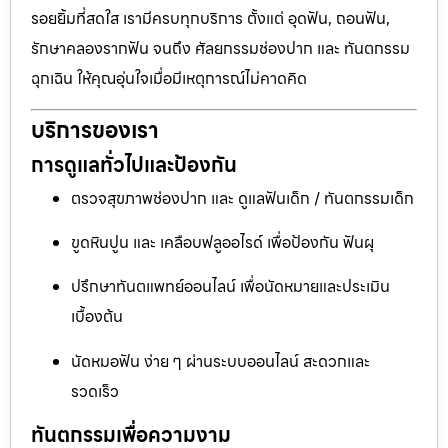
รอยยิ้มที่สดใส เรามีครบทุกบริการ ตั้งแต่ อุดฟัน, ถอนฟัน,
รักษาคลองรากฟัน จนถึง ศัลยกรรมช่องปาก และ ทันตกรรม
ฉุกเฉิน ให้คุณอุ่นใจเมื่อมีเหตุการณ์ไม่คาดคิด
บริการของเรา
การดูแลทั่วไปและป้องกัน
ตรวจสุขภาพช่องปาก และ ดูแลฟันเด็ก / ทันตกรรมเด็ก
ขูดหินปูน และ เคลือบฟลูออไรด์ เพื่อป้องกัน ฟันผุ
ปรึกษาทันตแพทย์ออนไลน์ เพื่อนัดหมายและประเมิน
เบื้องต้น
นัดหมอฟัน ง่าย ๆ ผ่านระบบออนไลน์ สะดวกและ
รวดเร็ว
ทันตกรรมเพื่อความงาม