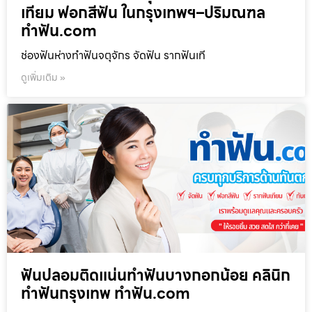
เทียม ฟอกสีฟัน ในกรุงเทพฯ–ปริมณฑล
ทำฟัน.com
ช่องฟันห่างทำฟันจตุจักร จัดฟัน รากฟันเที
ดูเพิ่มเติม »
ฟันปลอมติดแน่นทำฟันบางกอกน้อย คลินิก
ทำฟันกรุงเทพ ทำฟัน.com