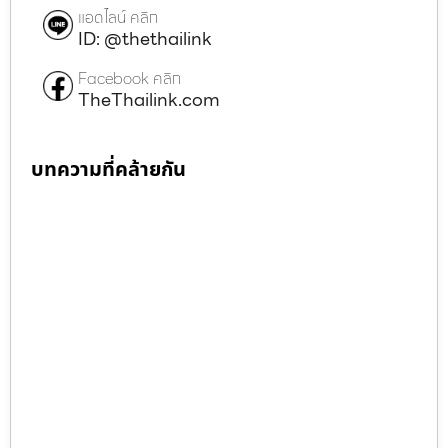
แอดไลน์ คลิก
ID: @thethailink
Facebook คลิก
TheThailink.com
บทความที่คล้ายกัน