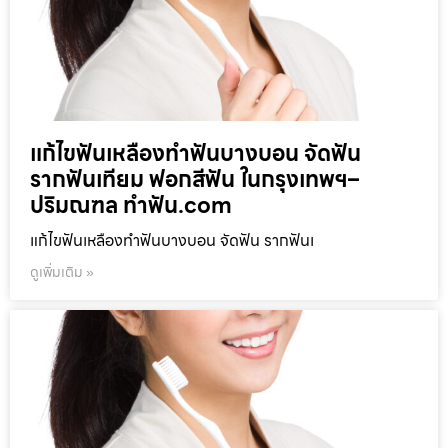
แก้ไขฟันเหลืองทำฟันบางบอน จัดฟัน
รากฟันเทียม ฟอกสีฟัน ในกรุงเทพฯ–
ปริมณฑล ทำฟัน.com
แก้ไขฟันเหลืองทำฟันบางบอน จัดฟัน รากฟันเ
ดูเพิ่มเติม »