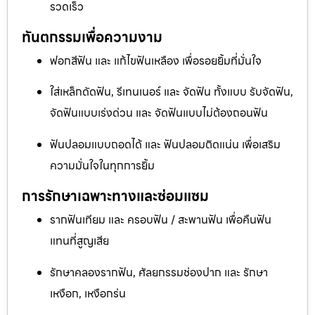
รวดเร็ว
ทันตกรรมเพื่อความงาม
ฟอกสีฟัน และ แก้ไขฟันเหลือง เพื่อรอยยิ้มที่มั่นใจ
ใส่เหล็กดัดฟัน, รีเทนเนอร์ และ จัดฟัน ทั้งแบบ รับจัดฟัน,
จัดฟันแบบเร่งด่วน และ จัดฟันแบบไม่ต้องถอนฟัน
ฟันปลอมแบบถอดได้ และ ฟันปลอมติดแน่น เพื่อเสริม
ความมั่นใจในทุกการยิ้ม
การรักษาเฉพาะทางและซ่อมแซม
รากฟันเทียม และ ครอบฟัน / สะพานฟัน เพื่อคืนฟัน
แทนที่สูญเสีย
รักษาคลองรากฟัน, ศัลยกรรมช่องปาก และ รักษา
เหงือก, เหงือกร่น