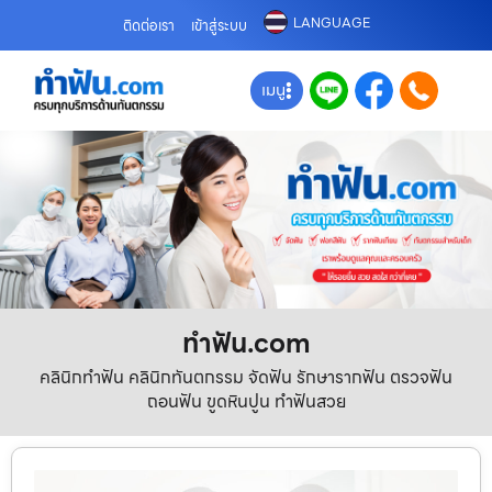
LANGUAGE
ติดต่อเรา
เข้าสู่ระบบ
เมนู
ทําฟัน.com
คลินิกทำฟัน คลินิกทันตกรรม จัดฟัน รักษารากฟัน ตรวจฟัน
ถอนฟัน ขูดหินปูน ทำฟันสวย