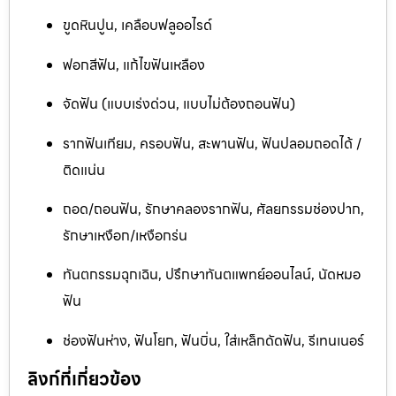
ขูดหินปูน, เคลือบฟลูออไรด์
ฟอกสีฟัน, แก้ไขฟันเหลือง
จัดฟัน (แบบเร่งด่วน, แบบไม่ต้องถอนฟัน)
รากฟันเทียม, ครอบฟัน, สะพานฟัน, ฟันปลอมถอดได้ /
ติดแน่น
ถอด/ถอนฟัน, รักษาคลองรากฟัน, ศัลยกรรมช่องปาก,
รักษาเหงือก/เหงือกร่น
ทันตกรรมฉุกเฉิน, ปรึกษาทันตแพทย์ออนไลน์, นัดหมอ
ฟัน
ช่องฟันห่าง, ฟันโยก, ฟันบิ่น, ใส่เหล็กดัดฟัน, รีเทนเนอร์
ลิงก์ที่เกี่ยวข้อง