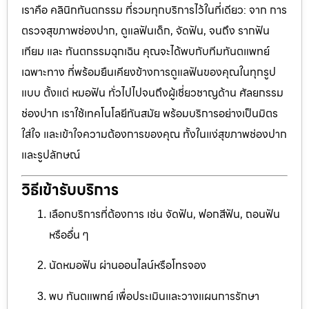
เราคือ คลินิกทันตกรรม ที่รวมทุกบริการไว้ในที่เดียว: จาก การ
ตรวจสุขภาพช่องปาก, ดูแลฟันเด็ก, จัดฟัน, จนถึง รากฟัน
เทียม และ ทันตกรรมฉุกเฉิน คุณจะได้พบกับทีมทันตแพทย์
เฉพาะทาง ที่พร้อมยืนเคียงข้างการดูแลฟันของคุณในทุกรูป
แบบ ตั้งแต่ หมอฟัน ทั่วไปไปจนถึงผู้เชี่ยวชาญด้าน ศัลยกรรม
ช่องปาก เราใช้เทคโนโลยีทันสมัย พร้อมบริการอย่างเป็นมิตร
ใส่ใจ และเข้าใจความต้องการของคุณ ทั้งในแง่สุขภาพช่องปาก
และรูปลักษณ์
วิธีเข้ารับบริการ
เลือกบริการที่ต้องการ เช่น จัดฟัน, ฟอกสีฟัน, ถอนฟัน
หรืออื่น ๆ
นัดหมอฟัน ผ่านออนไลน์หรือโทรจอง
พบ ทันตแพทย์ เพื่อประเมินและวางแผนการรักษา