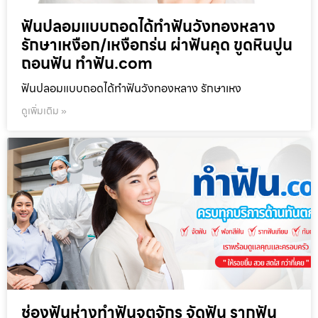
ฟันปลอมแบบถอดได้ทำฟันวังทองหลาง
รักษาเหงือก/เหงือกร่น ผ่าฟันคุด ขูดหินปูน
ถอนฟัน ทำฟัน.com
ฟันปลอมแบบถอดได้ทำฟันวังทองหลาง รักษาเหง
ดูเพิ่มเติม »
ช่องฟันห่างทำฟันจตุจักร จัดฟัน รากฟัน