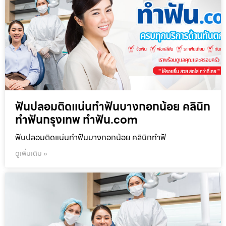
ฟันปลอมติดแน่นทำฟันบางกอกน้อย คลินิก
ทำฟันกรุงเทพ ทำฟัน.com
ฟันปลอมติดแน่นทำฟันบางกอกน้อย คลินิกทำฟั
ดูเพิ่มเติม »