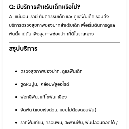
Q: มีบริการสำหรับเด็กหรือไม่?
A: แน่นอน เรามี ทันตกรรมเด็ก และ ดูแลฟันเด็ก รวมถึง
บริการตรวจสุขภาพช่องปากสำหรับเด็ก เพื่อเริ่มต้นการดูแล
ฟันตั้งแต่ต้น เพื่อสุขภาพช่องปากที่ดีในระยะยาว
สรุปบริการ
ตรวจสุขภาพช่องปาก, ดูแลฟันเด็ก
ขูดหินปูน, เคลือบฟลูออไรด์
ฟอกสีฟัน, แก้ไขฟันเหลือง
จัดฟัน (แบบเร่งด่วน, แบบไม่ต้องถอนฟัน)
รากฟันเทียม, ครอบฟัน, สะพานฟัน, ฟันปลอมถอดได้ /