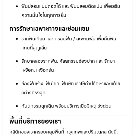
ฟันปลอมแบบถอดได้ และ ฟันปลอมติดแน่น เพื่อเสริม
ความมั่นใจในทุกการยิ้ม
การรักษาเฉพาะทางและซ่อมแซม
รากฟันเทียม และ ครอบฟัน / สะพานฟัน เพื่อคืนฟัน
แทนที่สูญเสีย
รักษาคลองรากฟัน, ศัลยกรรมช่องปาก และ รักษา
เหงือก, เหงือกร่น
ช่องฟันห่าง, ฟันโยก, ฟันหัก เราให้คำปรึกษาและแก้ไข
อย่างตรงจุด
ทันตกรรมฉุกเฉิน พร้อมบริการเมื่อมีเหตุเร่งด่วน
พื้นที่บริการของเรา
คลินิกของเราครอบคลุมพื้นที่ กรุงเทพและปริมณฑล ดังนี้: