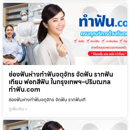
ช่องฟันห่างทำฟันจตุจักร จัดฟัน รากฟัน
เทียม ฟอกสีฟัน ในกรุงเทพฯ–ปริมณฑล
ทำฟัน.com
ช่องฟันห่างทำฟันจตุจักร จัดฟัน รากฟันเที
ดูเพิ่มเติม »