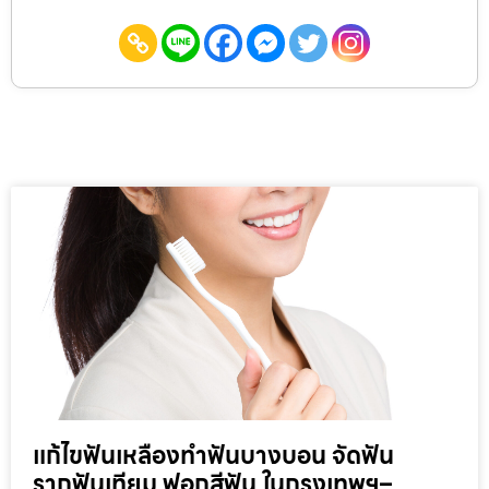
แก้ไขฟันเหลืองทำฟันบางบอน จัดฟัน
รากฟันเทียม ฟอกสีฟัน ในกรุงเทพฯ–