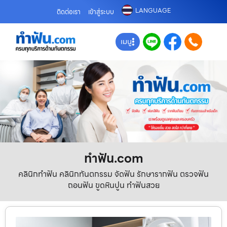
LANGUAGE
ติดต่อเรา
เข้าสู่ระบบ
เมนู
ทําฟัน.com
คลินิกทำฟัน คลินิกทันตกรรม จัดฟัน รักษารากฟัน ตรวจฟัน
ถอนฟัน ขูดหินปูน ทำฟันสวย