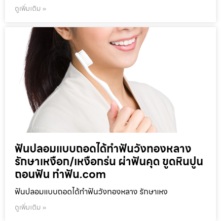
ดูเพิ่มเติม »
ฟันปลอมแบบถอดได้ทำฟันวังทองหลาง
รักษาเหงือก/เหงือกร่น ผ่าฟันคุด ขูดหินปูน
ถอนฟัน ทำฟัน.com
ฟันปลอมแบบถอดได้ทำฟันวังทองหลาง รักษาเหง
ดูเพิ่มเติม »