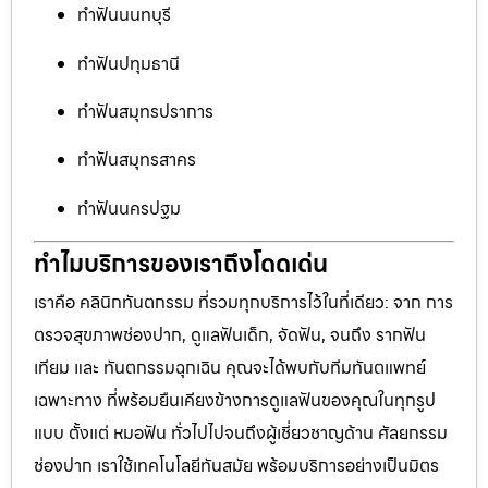
ทำฟันนนทบุรี
ทำฟันปทุมธานี
ทำฟันสมุทรปราการ
ทำฟันสมุทรสาคร
ทำฟันนครปฐม
ทำไมบริการของเราถึงโดดเด่น
เราคือ คลินิกทันตกรรม ที่รวมทุกบริการไว้ในที่เดียว: จาก การ
ตรวจสุขภาพช่องปาก, ดูแลฟันเด็ก, จัดฟัน, จนถึง รากฟัน
เทียม และ ทันตกรรมฉุกเฉิน คุณจะได้พบกับทีมทันตแพทย์
เฉพาะทาง ที่พร้อมยืนเคียงข้างการดูแลฟันของคุณในทุกรูป
แบบ ตั้งแต่ หมอฟัน ทั่วไปไปจนถึงผู้เชี่ยวชาญด้าน ศัลยกรรม
ช่องปาก เราใช้เทคโนโลยีทันสมัย พร้อมบริการอย่างเป็นมิตร