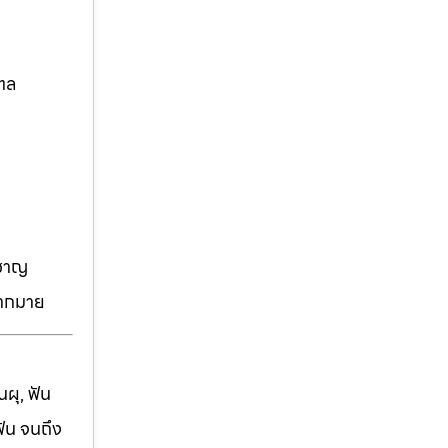
ฑล
วชาญ
มากมาย
ผุ, ฟัน
ฟัน จนถึง