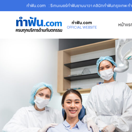
ทําฟัน.com
: รีเทนเนอร์ทำฟันยานนาวา คลินิกทำฟันกรุงเทพ ท
ทําฟัน.com
หน้าแร
OFFICIAL WEBSITE