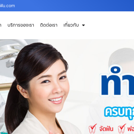
ำฟัน.com
ก
บริการของเรา
ติดต่อเรา
เกี่ยวกับ