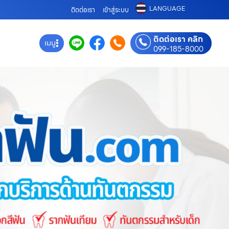
LANGUAGE
ติดต่อเรา
เข้าสู่ระบบ
ติดต่อเรา คลิก
เมนู
099-185-8000