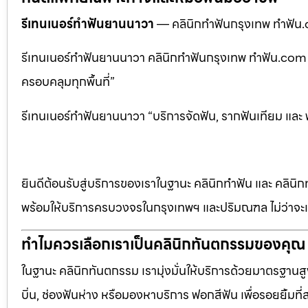
รีเทนเนอร์ทำฟันยานนาวา
— คลินิกทำฟันกรุงเทพ ทำฟัน
รีเทนเนอร์ทำฟันยานนาวา คลินิกทำฟันกรุงเทพ ทำฟัน.com 
ครอบคลุมทุกพื้นที่”
รีเทนเนอร์ทำฟันยานนาวา “บริการจัดฟัน, รากฟันเทียม และ
ยินดีต้อนรับสู่บริการของเราในฐานะ คลินิกทำฟัน และ คลินิก
พร้อมให้บริการครบวงจรในกรุงเทพฯ และปริมณฑล ไม่ว่าจะเป
ทำไมควรเลือกเราเป็นคลินิกทันตกรรมของคุณ
ในฐานะ คลินิกทันตกรรม เรามุ่งมั่นให้บริการด้วยมาตรฐานสู
บิ่น, ช่องฟันห่าง หรือมองหาบริการ ฟอกสีฟัน เพื่อรอยยิ้มท