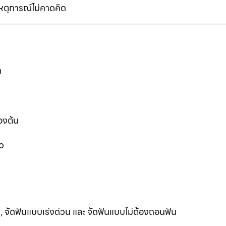
เหตุการณ์ไม่คาดคิด
ก
องต้น
ว
ฟัน, จัดฟันแบบเร่งด่วน และ จัดฟันแบบไม่ต้องถอนฟัน