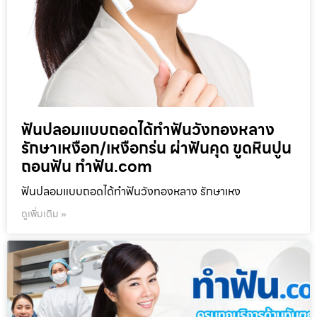
ฟันปลอมแบบถอดได้ทำฟันวังทองหลาง
รักษาเหงือก/เหงือกร่น ผ่าฟันคุด ขูดหินปูน
ถอนฟัน ทำฟัน.com
ฟันปลอมแบบถอดได้ทำฟันวังทองหลาง รักษาเหง
ดูเพิ่มเติม »