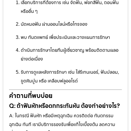
เลือกบริการที่ต้องการ เช่น จัดฟัน, ฟอกสีฟัน, ถอนฟัน
หรืออื่น ๆ
นัดหมอฟัน ผ่านออนไลน์หรือโทรจอง
พบ ทันตแพทย์ เพื่อประเมินและวางแผนการรักษา
ดำเนินการรักษาโดยทีมผู้เชี่ยวชาญ พร้อมติดตามผลอ
ย่างต่อเนื่อง
รับการดูแลหลังการรักษา เช่น ใส่รีเทนเนอร์, ฟันปลอม,
ขูดหินปูน หรือ เคลือบฟลูออไรด์
คำถามที่พบบ่อย
Q: ถ้าฟันหักหรือตกกระทันหัน ต้องทำอย่างไร?
A: ในกรณี ฟันหัก หรือมีเหตุฉุกเฉิน ควรติดต่อ ทันตกรรม
ฉุกเฉิน ทันที เรามีบริการรองรับเพื่อแก้ไขเบื้องต้น ลดความ