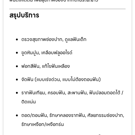
สรุปบริการ
ตรวจสุขภาพช่องปาก, ดูแลฟันเด็ก
ขูดหินปูน, เคลือบฟลูออไรด์
ฟอกสีฟัน, แก้ไขฟันเหลือง
จัดฟัน (แบบเร่งด่วน, แบบไม่ต้องถอนฟัน)
รากฟันเทียม, ครอบฟัน, สะพานฟัน, ฟันปลอมถอดได้ /
ติดแน่น
ถอด/ถอนฟัน, รักษาคลองรากฟัน, ศัลยกรรมช่องปาก,
รักษาเหงือก/เหงือกร่น