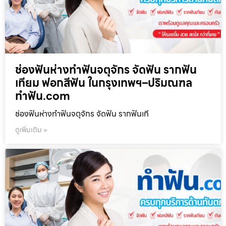
ช่องฟันห่างทำฟันจตุจักร จัดฟัน รากฟัน
เทียม ฟอกสีฟัน ในกรุงเทพฯ–ปริมณฑล
ทำฟัน.com
ช่องฟันห่างทำฟันจตุจักร จัดฟัน รากฟันเที
ดูเพิ่มเติม »