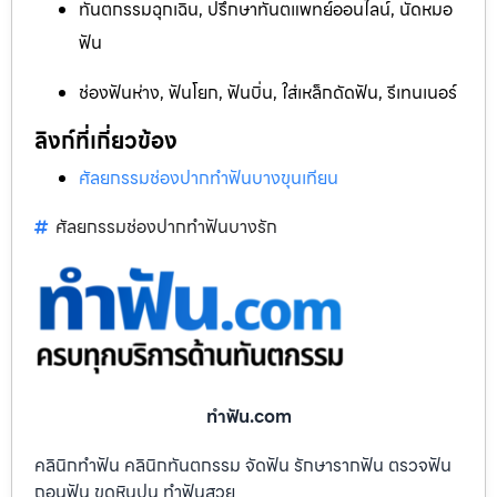
ทันตกรรมฉุกเฉิน, ปรึกษาทันตแพทย์ออนไลน์, นัดหมอ
ฟัน
ช่องฟันห่าง, ฟันโยก, ฟันบิ่น, ใส่เหล็กดัดฟัน, รีเทนเนอร์
ลิงก์ที่เกี่ยวข้อง
ศัลยกรรมช่องปากทำฟันบางขุนเทียน
ศัลยกรรมช่องปากทำฟันบางรัก
ทําฟัน.com
คลินิกทำฟัน คลินิกทันตกรรม จัดฟัน รักษารากฟัน ตรวจฟัน
ถอนฟัน ขูดหินปูน ทำฟันสวย