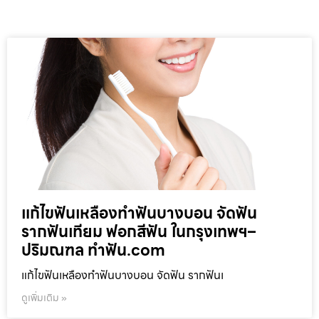
แก้ไขฟันเหลืองทำฟันบางบอน จัดฟัน
รากฟันเทียม ฟอกสีฟัน ในกรุงเทพฯ–
ปริมณฑล ทำฟัน.com
แก้ไขฟันเหลืองทำฟันบางบอน จัดฟัน รากฟันเ
ดูเพิ่มเติม »