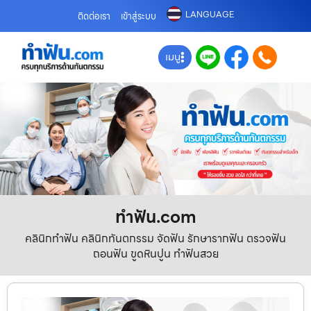
LANGUAGE
ติดต่อเรา
เข้าสู่ระบบ
เมนู
ทําฟัน.com
คลินิกทำฟัน คลินิกทันตกรรม จัดฟัน รักษารากฟัน ตรวจฟัน
ถอนฟัน ขูดหินปูน ทำฟันสวย