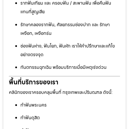
รากฟันเทียม และ ครอบฟัน / สะพานฟัน เพื่อคืนฟัน
แทนที่สูญเสีย
รักษาคลองรากฟัน, ศัลยกรรมช่องปาก และ รักษา
เหงือก, เหงือกร่น
ช่องฟันห่าง, ฟันโยก, ฟันหัก เราให้คำปรึกษาและแก้ไข
อย่างตรงจุด
ทันตกรรมฉุกเฉิน พร้อมบริการเมื่อมีเหตุเร่งด่วน
พื้นที่บริการของเรา
คลินิกของเราครอบคลุมพื้นที่ กรุงเทพและปริมณฑล ดังนี้:
ทำฟันพระนคร
ทำฟันดุสิต