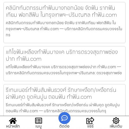
คลินิกทันตกรรมทำฟันบางกอกน้อย จัดฟัน รากฟัน
เทียม ฟอกสีฟัน ในกรุงเทพฯ–ปริมณฑล ทำฟัน.com
คลินิกทันตกรรมทำฟันบางกอกน้อย จัดฟัน รากฟันเทียม ฟอกสีฟัน ใน
กรุงเทพฯ–ปริมณฑล ทำฟัน.com — บริการคลินิกทันตกรรมครบวงจรใน
กร
แก้ไขฟันเหลืองทำฟันบางแค บริการตรวจสุขภาพช่อง
ปาก ทำฟัน.com
แก้ไขฟันเหลืองทำฟันบางแค บริการตรวจสุขภาพช่องปาก ทำฟัน.com —
บริการคลินิกทันตกรรมครบวงจรในกรุงเทพ–ปริมณฑล: ตรวจสุขภาพช่อ
รีเทนเนอร์ทำฟันสัมพันธวงศ์ รักษาเหงือก/เหงือกร่น
ผ่าฟันคุด ขูดหินปูน ถอนฟัน ทำฟัน.com
รีเทนเนอร์ทำฟันสัมพันธวงศ์ รักษาเหงือก/เหงือกร่น ผ่าฟันคุด ขูดหินปูน
ถอนฟัน ทำฟัน.com — บริการคลินิกทันตกรรมครบวงจรในกรุ
หน้าหลัก
เมนู
ติดต่อ
แชร์
เพิ่มเติม
ทันตกรรมฉุกเฉินทำฟันบางคอแหลม บริการตรวจ