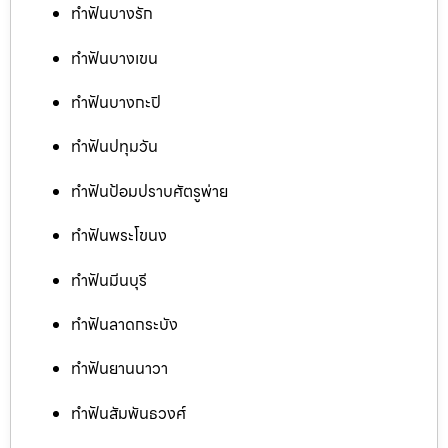
ทำฟันบางรัก
ทำฟันบางเขน
ทำฟันบางกะปิ
ทำฟันปทุมวัน
ทำฟันป้อมปราบศัตรูพ่าย
ทำฟันพระโขนง
ทำฟันมีนบุรี
ทำฟันลาดกระบัง
ทำฟันยานนาวา
ทำฟันสัมพันธวงศ์