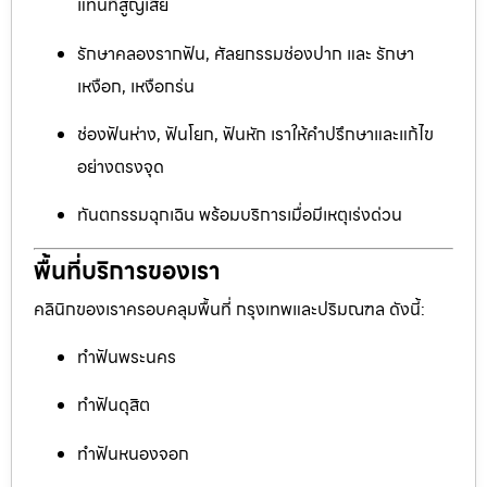
แทนที่สูญเสีย
รักษาคลองรากฟัน, ศัลยกรรมช่องปาก และ รักษา
เหงือก, เหงือกร่น
ช่องฟันห่าง, ฟันโยก, ฟันหัก เราให้คำปรึกษาและแก้ไข
อย่างตรงจุด
ทันตกรรมฉุกเฉิน พร้อมบริการเมื่อมีเหตุเร่งด่วน
พื้นที่บริการของเรา
คลินิกของเราครอบคลุมพื้นที่ กรุงเทพและปริมณฑล ดังนี้:
ทำฟันพระนคร
ทำฟันดุสิต
ทำฟันหนองจอก