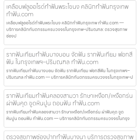
เคลือบฟลูออไรด์ทำฟันพระโขนง คลินิกทำฟันกรุงเทพ
ทำฟัน.com
เคลือบฟลูออไรด์ทำฟันพระโขนง คลินิกทำฟันกรุงเทพ ทำฟัน.com —
บริการคลินิกทันตกรรมครบวงจรในกรุงเทพ–ปริมณฑล: ตรวจสุขภาพ
ช่องป
รากฟันเทียมทำฟันบางบอน จัดฟัน รากฟันเทียม ฟอกสี
ฟัน ในกรุงเทพฯ–ปริมณฑล ทำฟัน.com
รากฟันเทียมทำฟันบางบอน จัดฟัน รากฟันเทียม ฟอกสีฟัน ในกรุงเทพฯ–
ปริมณฑล ทำฟัน.com — บริการคลินิกทันตกรรมครบวงจรในกรุงเทพ–ป
รากฟันเทียมทำฟันคลองสามวา รักษาเหงือก/เหงือกร่น
ผ่าฟันคุด ขูดหินปูน ถอนฟัน ทำฟัน.com
รากฟันเทียมทำฟันคลองสามวา รักษาเหงือก/เหงือกร่น ผ่าฟันคุด ขูด
หินปูน ถอนฟัน ทำฟัน.com — บริการคลินิกทันตกรรมครบวงจรในกรุง
ตรวจสุขภาพช่องปากทำฟันบางนา บริการตรวจสุขภาพ