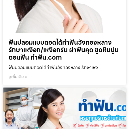
ฟันปลอมแบบถอดได้ทำฟันวังทองหลาง
รักษาเหงือก/เหงือกร่น ผ่าฟันคุด ขูดหินปูน
ถอนฟัน ทำฟัน.com
ฟันปลอมแบบถอดได้ทำฟันวังทองหลาง รักษาเหง
ดูเพิ่มเติม »