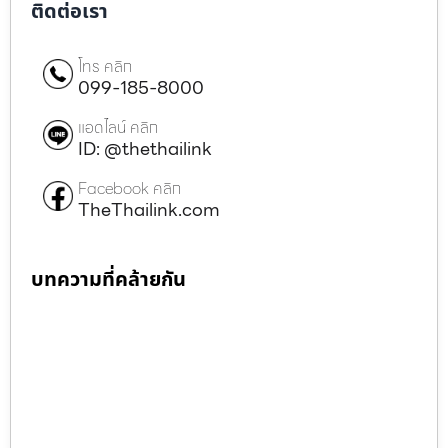
ติดต่อเรา
โทร คลิก
099-185-8000
แอดไลน์ คลิก
ID: @thethailink
Facebook คลิก
TheThailink.com
บทความที่คล้ายกัน