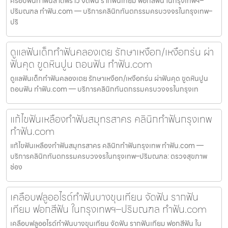
ครอบฟันทำฟันลาดพร้าว จัดฟัน รากฟันเทียม ฟอกสีฟัน ในกรุงเทพฯ–
ปริมณฑล ทำฟัน.com — บริการคลินิกทันตกรรมครบวงจรในกรุงเทพ–
ปริ
ดูแลฟันเด็กทำฟันคลองเตย รักษาเหงือก/เหงือกร่น ผ่า
ฟันคุด ขูดหินปูน ถอนฟัน ทำฟัน.com
ดูแลฟันเด็กทำฟันคลองเตย รักษาเหงือก/เหงือกร่น ผ่าฟันคุด ขูดหินปูน
ถอนฟัน ทำฟัน.com — บริการคลินิกทันตกรรมครบวงจรในกรุงเท
แก้ไขฟันเหลืองทำฟันสมุทรสาคร คลินิกทำฟันกรุงเทพ
ทำฟัน.com
แก้ไขฟันเหลืองทำฟันสมุทรสาคร คลินิกทำฟันกรุงเทพ ทำฟัน.com —
บริการคลินิกทันตกรรมครบวงจรในกรุงเทพ–ปริมณฑล: ตรวจสุขภาพ
ช่อง
เคลือบฟลูออไรด์ทำฟันบางขุนเทียน จัดฟัน รากฟัน
เทียม ฟอกสีฟัน ในกรุงเทพฯ–ปริมณฑล ทำฟัน.com
เคลือบฟลูออไรด์ทำฟันบางขุนเทียน จัดฟัน รากฟันเทียม ฟอกสีฟัน ใน