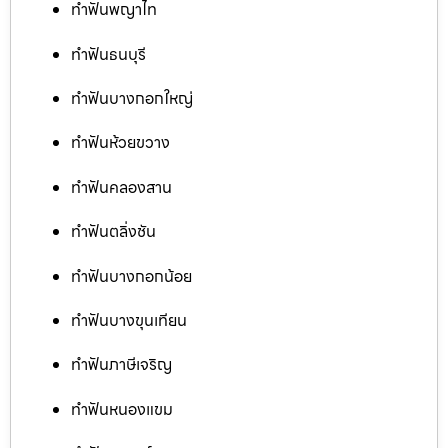
ทำฟันพญาไท
ทำฟันธนบุรี
ทำฟันบางกอกใหญ่
ทำฟันห้วยขวาง
ทำฟันคลองสาน
ทำฟันตลิ่งชัน
ทำฟันบางกอกน้อย
ทำฟันบางขุนเทียน
ทำฟันภาษีเจริญ
ทำฟันหนองแขม