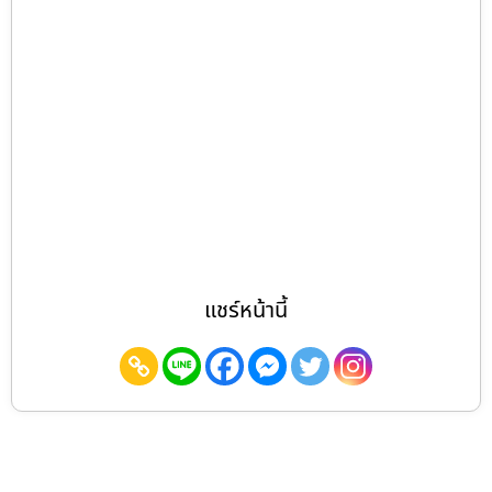
แชร์หน้านี้