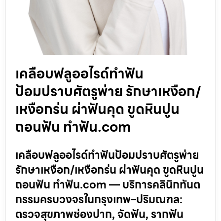
เคลือบฟลูออไรด์ทำฟัน
ป้อมปราบศัตรูพ่าย รักษาเหงือก/
เหงือกร่น ผ่าฟันคุด ขูดหินปูน
ถอนฟัน ทำฟัน.com
เคลือบฟลูออไรด์ทำฟันป้อมปราบศัตรูพ่าย
รักษาเหงือก/เหงือกร่น ผ่าฟันคุด ขูดหินปูน
ถอนฟัน ทำฟัน.com — บริการคลินิกทันต
กรรมครบวงจรในกรุงเทพ–ปริมณฑล:
ตรวจสุขภาพช่องปาก, จัดฟัน, รากฟัน