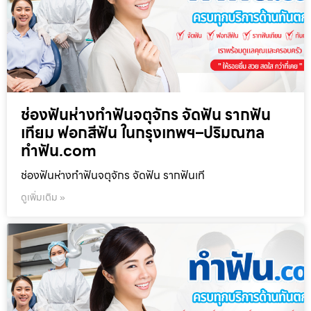
ช่องฟันห่างทำฟันจตุจักร จัดฟัน รากฟัน
เทียม ฟอกสีฟัน ในกรุงเทพฯ–ปริมณฑล
ทำฟัน.com
ช่องฟันห่างทำฟันจตุจักร จัดฟัน รากฟันเที
ดูเพิ่มเติม »