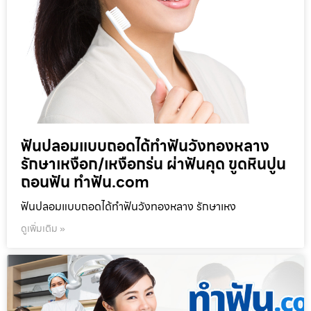
ฟันปลอมแบบถอดได้ทำฟันวังทองหลาง
รักษาเหงือก/เหงือกร่น ผ่าฟันคุด ขูดหินปูน
ถอนฟัน ทำฟัน.com
ฟันปลอมแบบถอดได้ทำฟันวังทองหลาง รักษาเหง
ดูเพิ่มเติม »