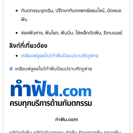
ทันตกรรมฉุกเฉิน, ปรึกษาทันตแพทย์ออนไลน์, นัดหมอ
ฟัน
ช่องฟันห่าง, ฟันโยก, ฟันบิ่น, ใส่เหล็กดัดฟัน, รีเทนเนอร์
ลิงก์ที่เกี่ยวข้อง
เคลือบฟลูออไรด์ทำฟันป้อมปราบศัตรูพ่าย
เคลือบฟลูออไรด์ทำฟันป้อมปราบศัตรูพ่าย
ทําฟัน.com
คลินิกทำฟัน คลินิกทันตกรรม จัดฟัน รักษารากฟัน ตรวจฟัน