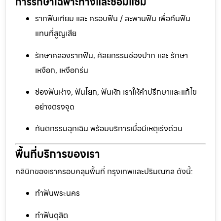
การรักษาเฉพาะทางและซ่อมแซม
รากฟันเทียม และ ครอบฟัน / สะพานฟัน เพื่อคืนฟัน
แทนที่สูญเสีย
รักษาคลองรากฟัน, ศัลยกรรมช่องปาก และ รักษา
เหงือก, เหงือกร่น
ช่องฟันห่าง, ฟันโยก, ฟันหัก เราให้คำปรึกษาและแก้ไข
อย่างตรงจุด
ทันตกรรมฉุกเฉิน พร้อมบริการเมื่อมีเหตุเร่งด่วน
พื้นที่บริการของเรา
คลินิกของเราครอบคลุมพื้นที่ กรุงเทพและปริมณฑล ดังนี้:
ทำฟันพระนคร
ทำฟันดุสิต