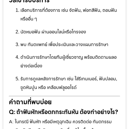
วิธีเข้ารับบริการ
เลือกบริการที่ต้องการ เช่น จัดฟัน, ฟอกสีฟัน, ถอนฟัน
หรืออื่น ๆ
นัดหมอฟัน ผ่านออนไลน์หรือโทรจอง
พบ ทันตแพทย์ เพื่อประเมินและวางแผนการรักษา
ดำเนินการรักษาโดยทีมผู้เชี่ยวชาญ พร้อมติดตามผลอ
ย่างต่อเนื่อง
รับการดูแลหลังการรักษา เช่น ใส่รีเทนเนอร์, ฟันปลอม,
ขูดหินปูน หรือ เคลือบฟลูออไรด์
คำถามที่พบบ่อย
Q: ถ้าฟันหักหรือตกกระทันหัน ต้องทำอย่างไร?
A: ในกรณี ฟันหัก หรือมีเหตุฉุกเฉิน ควรติดต่อ ทันตกรรม