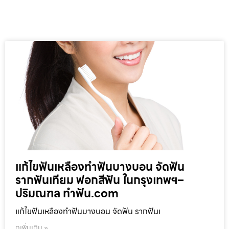
แก้ไขฟันเหลืองทำฟันบางบอน จัดฟัน
รากฟันเทียม ฟอกสีฟัน ในกรุงเทพฯ–
ปริมณฑล ทำฟัน.com
แก้ไขฟันเหลืองทำฟันบางบอน จัดฟัน รากฟันเ
ดูเพิ่มเติม »