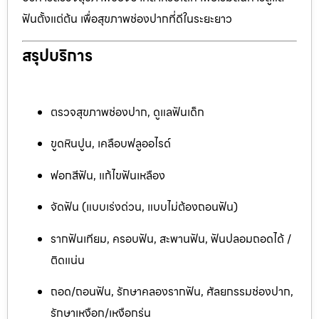
ฟันตั้งแต่ต้น เพื่อสุขภาพช่องปากที่ดีในระยะยาว
สรุปบริการ
ตรวจสุขภาพช่องปาก, ดูแลฟันเด็ก
ขูดหินปูน, เคลือบฟลูออไรด์
ฟอกสีฟัน, แก้ไขฟันเหลือง
จัดฟัน (แบบเร่งด่วน, แบบไม่ต้องถอนฟัน)
รากฟันเทียม, ครอบฟัน, สะพานฟัน, ฟันปลอมถอดได้ /
ติดแน่น
ถอด/ถอนฟัน, รักษาคลองรากฟัน, ศัลยกรรมช่องปาก,
รักษาเหงือก/เหงือกร่น