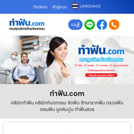
LANGUAGE
ติดต่อเรา
เข้าสู่ระบบ
เมนู
ทําฟัน.com
คลินิกทำฟัน คลินิกทันตกรรม จัดฟัน รักษารากฟัน ตรวจฟัน
ถอนฟัน ขูดหินปูน ทำฟันสวย