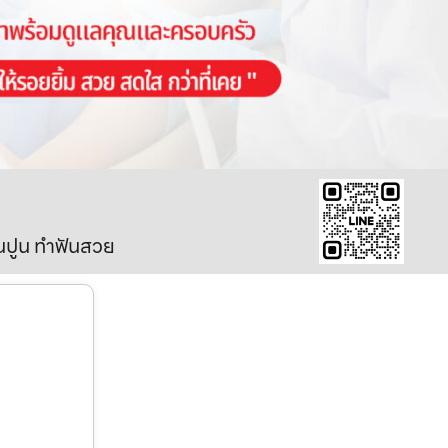
ินปูน ทำฟันสวย