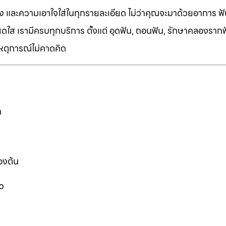
ง และความเอาใจใส่ในทุกรายละเอียด ไม่ว่าคุณจะมาด้วยอาการ ฟัน
ี่สดใส เรามีครบทุกบริการ ตั้งแต่ อุดฟัน, ถอนฟัน, รักษาคลองราก
เหตุการณ์ไม่คาดคิด
ก
องต้น
ว