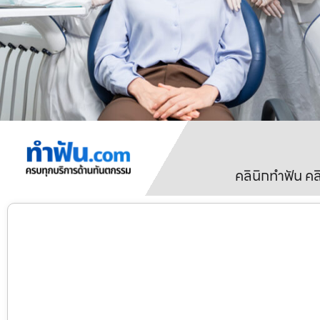
คลินิกทำฟัน ค