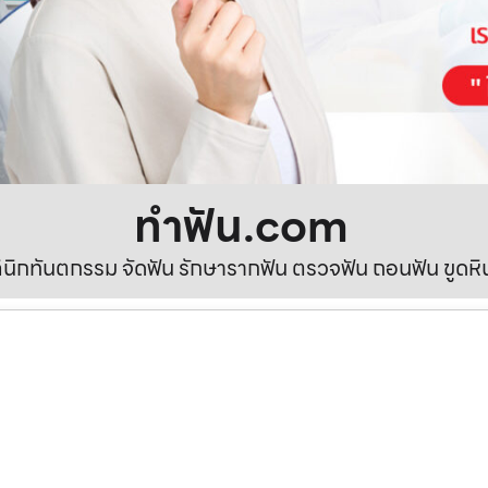
ทําฟัน.com
ลินิกทันตกรรม จัดฟัน รักษารากฟัน ตรวจฟัน ถอนฟัน ขูดห