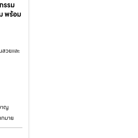
ตกรรม
ม พร้อม
ันสวยและ
วชาญ
มากมาย