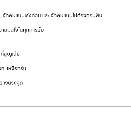
ฟัน, จัดฟันแบบเร่งด่วน และ จัดฟันแบบไม่ต้องถอนฟัน
ามมั่นใจในทุกการยิ้ม
ที่สูญเสีย
ก, เหงือกร่น
อย่างตรงจุด