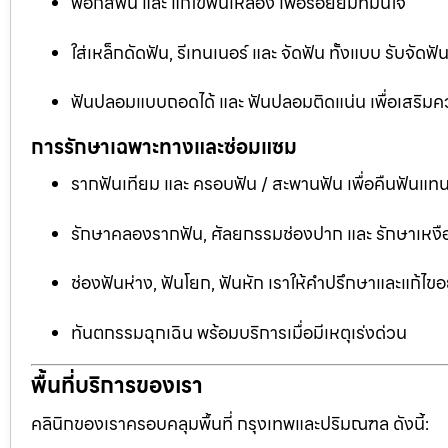
ฟอกสีฟัน และ แก้ไขฟันเหลือง เพื่อรอยยิ้มที่มั่นใจ
ใส่เหล็กดัดฟัน, รีเทนเนอร์ และ จัดฟัน ทั้งแบบ รับจัด
ฟันปลอมแบบถอดได้ และ ฟันปลอมติดแน่น เพื่อเสริมคว
การรักษาเฉพาะทางและซ่อมแซม
รากฟันเทียม และ ครอบฟัน / สะพานฟัน เพื่อคืนฟันแทน
รักษาคลองรากฟัน, ศัลยกรรมช่องปาก และ รักษาเหงือ
ช่องฟันห่าง, ฟันโยก, ฟันหัก เราให้คำปรึกษาและแก้ไข
ทันตกรรมฉุกเฉิน พร้อมบริการเมื่อมีเหตุเร่งด่วน
พื้นที่บริการของเรา
คลินิกของเราครอบคลุมพื้นที่ กรุงเทพและปริมณฑล ดังนี้: