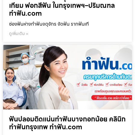
เทียม ฟอกสีฟัน ในกรุงเทพฯ–ปริมณฑล
ทำฟัน.com
ช่องฟันห่างทำฟันจตุจักร จัดฟัน รากฟันเที
ดูเพิ่มเติม »
ฟันปลอมติดแน่นทำฟันบางกอกน้อย คลินิก
ทำฟันกรุงเทพ ทำฟัน.com