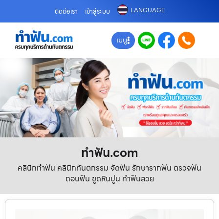
LANGUAGE
ติดต่อเรา
เข้าสู่ระบบ
เมนู
ทําฟัน.com
คลินิกทำฟัน คลินิกทันตกรรม จัดฟัน รักษารากฟัน ตรวจฟัน
ถอนฟัน ขูดหินปูน ทำฟันสวย