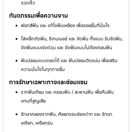
รวดเร็ว
ทันตกรรมเพื่อความงาม
ฟอกสีฟัน และ แก้ไขฟันเหลือง เพื่อรอยยิ้มที่มั่นใจ
ใส่เหล็กดัดฟัน, รีเทนเนอร์ และ จัดฟัน ทั้งแบบ รับจัดฟัน,
จัดฟันแบบเร่งด่วน และ จัดฟันแบบไม่ต้องถอนฟัน
ฟันปลอมแบบถอดได้ และ ฟันปลอมติดแน่น เพื่อเสริม
ความมั่นใจในทุกการยิ้ม
การรักษาเฉพาะทางและซ่อมแซม
รากฟันเทียม และ ครอบฟัน / สะพานฟัน เพื่อคืนฟัน
แทนที่สูญเสีย
รักษาคลองรากฟัน, ศัลยกรรมช่องปาก และ รักษา
เหงือก, เหงือกร่น