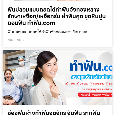
ฟันปลอมแบบถอดได้ทำฟันวังทองหลาง
รักษาเหงือก/เหงือกร่น ผ่าฟันคุด ขูดหินปูน
ถอนฟัน ทำฟัน.com
ฟันปลอมแบบถอดได้ทำฟันวังทองหลาง รักษาเหง
ดูเพิ่มเติม »
ช่องฟันห่างทำฟันจตุจักร จัดฟัน รากฟัน