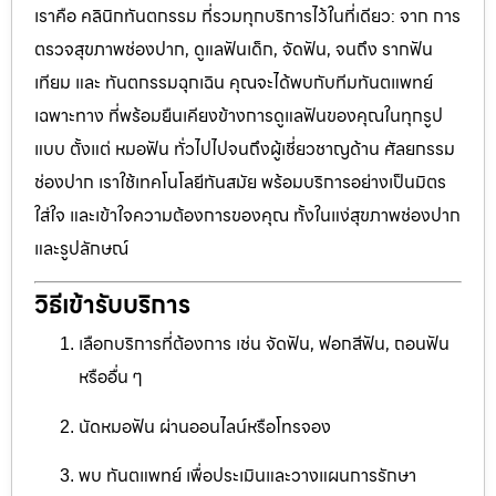
เราคือ คลินิกทันตกรรม ที่รวมทุกบริการไว้ในที่เดียว: จาก การ
ตรวจสุขภาพช่องปาก, ดูแลฟันเด็ก, จัดฟัน, จนถึง รากฟัน
เทียม และ ทันตกรรมฉุกเฉิน คุณจะได้พบกับทีมทันตแพทย์
เฉพาะทาง ที่พร้อมยืนเคียงข้างการดูแลฟันของคุณในทุกรูป
แบบ ตั้งแต่ หมอฟัน ทั่วไปไปจนถึงผู้เชี่ยวชาญด้าน ศัลยกรรม
ช่องปาก เราใช้เทคโนโลยีทันสมัย พร้อมบริการอย่างเป็นมิตร
ใส่ใจ และเข้าใจความต้องการของคุณ ทั้งในแง่สุขภาพช่องปาก
และรูปลักษณ์
วิธีเข้ารับบริการ
เลือกบริการที่ต้องการ เช่น จัดฟัน, ฟอกสีฟัน, ถอนฟัน
หรืออื่น ๆ
นัดหมอฟัน ผ่านออนไลน์หรือโทรจอง
พบ ทันตแพทย์ เพื่อประเมินและวางแผนการรักษา