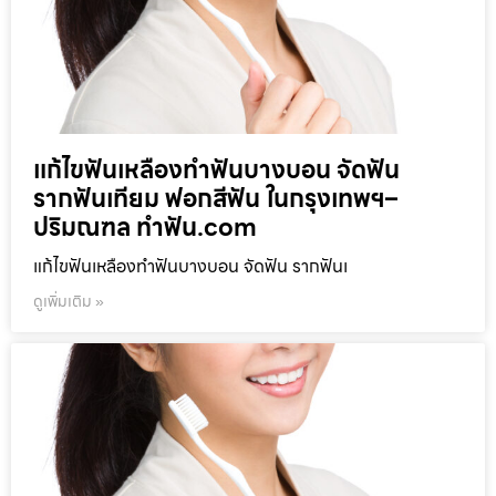
แก้ไขฟันเหลืองทำฟันบางบอน จัดฟัน
รากฟันเทียม ฟอกสีฟัน ในกรุงเทพฯ–
ปริมณฑล ทำฟัน.com
แก้ไขฟันเหลืองทำฟันบางบอน จัดฟัน รากฟันเ
ดูเพิ่มเติม »