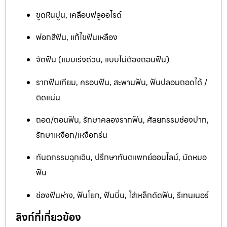
ขูดหินปูน, เคลือบฟลูออไรด์
ฟอกสีฟัน, แก้ไขฟันเหลือง
จัดฟัน (แบบเร่งด่วน, แบบไม่ต้องถอนฟัน)
รากฟันเทียม, ครอบฟัน, สะพานฟัน, ฟันปลอมถอดได้ /
ติดแน่น
ถอด/ถอนฟัน, รักษาคลองรากฟัน, ศัลยกรรมช่องปาก,
รักษาเหงือก/เหงือกร่น
ทันตกรรมฉุกเฉิน, ปรึกษาทันตแพทย์ออนไลน์, นัดหมอ
ฟัน
ช่องฟันห่าง, ฟันโยก, ฟันบิ่น, ใส่เหล็กดัดฟัน, รีเทนเนอร์
ลิงก์ที่เกี่ยวข้อง