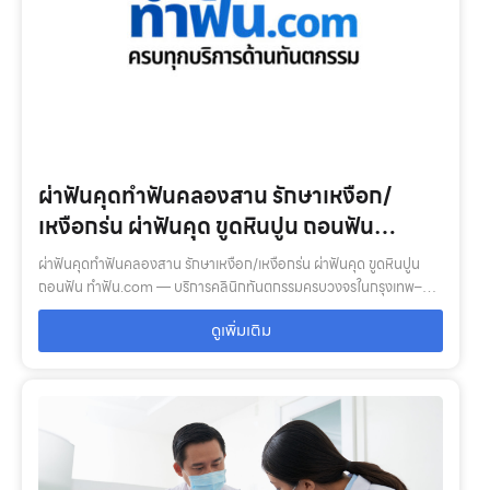
ผ่าฟันคุดทำฟันคลองสาน รักษาเหงือก/
เหงือกร่น ผ่าฟันคุด ขูดหินปูน ถอนฟัน
ทำฟัน.com
ผ่าฟันคุดทำฟันคลองสาน รักษาเหงือก/เหงือกร่น ผ่าฟันคุด ขูดหินปูน
ถอนฟัน ทำฟัน.com — บริการคลินิกทันตกรรมครบวงจรในกรุงเทพ–
ปริมณฑล: ตรวจสุขภาพช่องปาก, จัดฟัน, รากฟันเทียม, ฟอกสีฟัน, ฟัน
ดูเพิ่มเติม
ปลอม พร้อมทีมทันตแ…