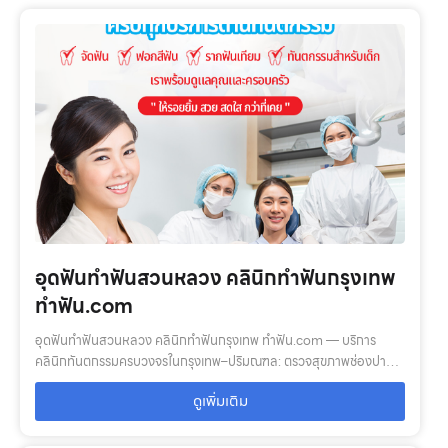
อุดฟันทำฟันสวนหลวง คลินิกทำฟันกรุงเทพ
ทำฟัน.com
อุดฟันทำฟันสวนหลวง คลินิกทำฟันกรุงเทพ ทำฟัน.com — บริการ
คลินิกทันตกรรมครบวงจรในกรุงเทพ–ปริมณฑล: ตรวจสุขภาพช่องปาก,
จัดฟัน, รากฟันเทียม, ฟอกสีฟัน, ฟันปลอม พร้อมทีมทันตแพทย์เฉพาะทาง
ดูเพิ่มเติม
และหมอฟันมืออาชีพ อุด…