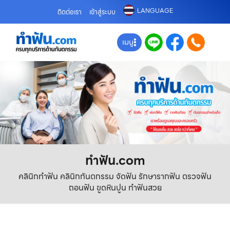
LANGUAGE
ติดต่อเรา
เข้าสู่ระบบ
เมนู
ทําฟัน.com
คลินิกทำฟัน คลินิกทันตกรรม จัดฟัน รักษารากฟัน ตรวจฟัน
ถอนฟัน ขูดหินปูน ทำฟันสวย