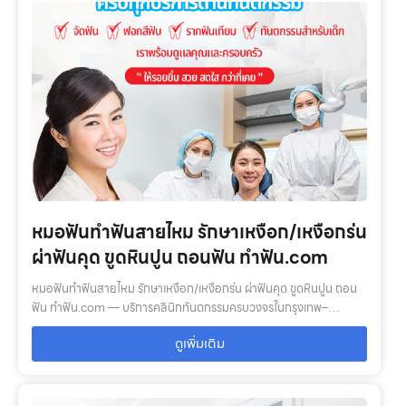
หมอฟันทำฟันสายไหม รักษาเหงือก/เหงือกร่น
ผ่าฟันคุด ขูดหินปูน ถอนฟัน ทำฟัน.com
หมอฟันทำฟันสายไหม รักษาเหงือก/เหงือกร่น ผ่าฟันคุด ขูดหินปูน ถอน
ฟัน ทำฟัน.com — บริการคลินิกทันตกรรมครบวงจรในกรุงเทพ–
ปริมณฑล: ตรวจสุขภาพช่องปาก, จัดฟัน, รากฟันเทียม, ฟอกสีฟัน, ฟัน
ดูเพิ่มเติม
ปลอม พร้อมทีมทันตแพทย์…