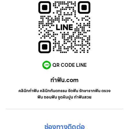
QR CODE LINE
ทําฟัน.com
คลินิกทำฟัน คลินิกทันตกรรม จัดฟัน รักษารากฟัน ตรวจ
ฟัน ถอนฟัน ขูดหินปูน ทำฟันสวย
ช่องทางติดต่อ