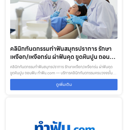
คลินิกทันตกรรมทำฟันสมุทรปราการ รักษา
เหงือก/เหงือกร่น ผ่าฟันคุด ขูดหินปูน ถอนฟัน
ทำฟัน.com
คลินิกทันตกรรมทำฟันสมุทรปราการ รักษาเหงือก/เหงือกร่น ผ่าฟันคุด
ขูดหินปูน ถอนฟัน ทำฟัน.com — บริการคลินิกทันตกรรมครบวงจรใน
กรุงเทพ–ปริมณฑล: ตรวจสุขภาพช่องปาก, จัดฟัน, รากฟันเทียม, ฟอกสี
ดูเพิ่มเติม
ฟัน, ฟันปลอม พร้อ…