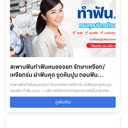
สะพานฟันทำฟันหนองจอก รักษาเหงือก/
เหงือกร่น ผ่าฟันคุด ขูดหินปูน ถอนฟัน
ทำฟัน.com
สะพานฟันทำฟันหนองจอก รักษาเหงือก/เหงือกร่น ผ่าฟันคุด ขูดหินปูน
ถอนฟัน ทำฟัน.com — บริการคลินิกทันตกรรมครบวงจรในกรุงเทพ–
ปริมณฑล: ตรวจสุขภาพช่องปาก, จัดฟัน, รากฟันเทียม, ฟอกสีฟัน, ฟัน
ดูเพิ่มเติม
ปลอม พร้อมทีมทันตแพ…