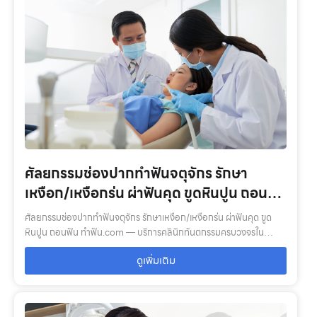
ศัลยกรรมช่องปากทำฟันจตุจักร รักษา
เหงือก/เหงือกร่น ผ่าฟันคุด ขูดหินปูน ถอนฟัน
ทำฟัน.com
ศัลยกรรมช่องปากทำฟันจตุจักร รักษาเหงือก/เหงือกร่น ผ่าฟันคุด ขูด
หินปูน ถอนฟัน ทำฟัน.com — บริการคลินิกทันตกรรมครบวงจรใน
กรุงเทพ–ปริมณฑล: ตรวจสุขภาพช่องปาก, จัดฟัน, รากฟันเทียม, ฟอกสี
ดูเพิ่มเติม
ฟัน, ฟันปลอม พร้อมที…