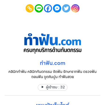
ทําฟัน.com
คลินิกทำฟัน คลินิกทันตกรรม จัดฟัน รักษารากฟัน ตรวจฟัน
ถอนฟัน ขูดหินปูน ทำฟันสวย
ผู้เข้าชม :
32