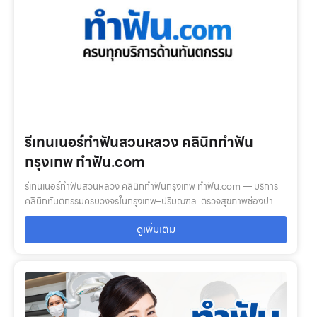
รีเทนเนอร์ทำฟันสวนหลวง คลินิกทำฟัน
กรุงเทพ ทำฟัน.com
รีเทนเนอร์ทำฟันสวนหลวง คลินิกทำฟันกรุงเทพ ทำฟัน.com — บริการ
คลินิกทันตกรรมครบวงจรในกรุงเทพ–ปริมณฑล: ตรวจสุขภาพช่องปาก,
จัดฟัน, รากฟันเทียม, ฟอกสีฟัน, ฟันปลอม พร้อมทีมทันตแพทย์เฉพาะทาง
ดูเพิ่มเติม
และหมอฟันมืออาชีพ…