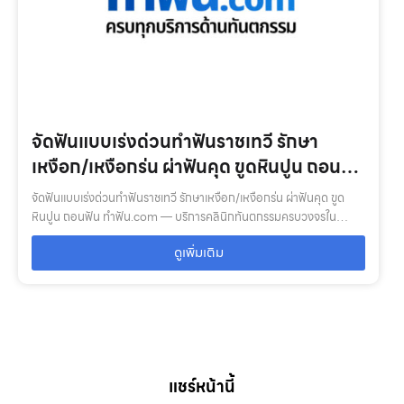
จัดฟันแบบเร่งด่วนทำฟันราชเทวี รักษา
เหงือก/เหงือกร่น ผ่าฟันคุด ขูดหินปูน ถอนฟัน
ทำฟัน.com
จัดฟันแบบเร่งด่วนทำฟันราชเทวี รักษาเหงือก/เหงือกร่น ผ่าฟันคุด ขูด
หินปูน ถอนฟัน ทำฟัน.com — บริการคลินิกทันตกรรมครบวงจรใน
กรุงเทพ–ปริมณฑล: ตรวจสุขภาพช่องปาก, จัดฟัน, รากฟันเทียม, ฟอกสี
ดูเพิ่มเติม
ฟัน, ฟันปลอม พร้อม…
แชร์หน้านี้