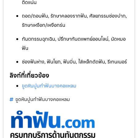
ติดแน่น
ถอด/ถอนฟัน, รักษาคลองรากฟัน, ศัลยกรรมช่องปาก,
รักษาเหงือก/เหงือกร่น
ทันตกรรมฉุกเฉิน, ปรึกษาทันตแพทย์ออนไลน์, นัดหมอ
ฟัน
ช่องฟันห่าง, ฟันโยก, ฟันบิ่น, ใส่เหล็กดัดฟัน, รีเทนเนอร์
ลิงก์ที่เกี่ยวข้อง
ขูดหินปูนทำฟันบางคอแหลม
ขูดหินปูนทำฟันบางคอแหลม