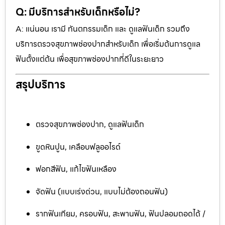
Q: มีบริการสำหรับเด็กหรือไม่?
A: แน่นอน เรามี ทันตกรรมเด็ก และ ดูแลฟันเด็ก รวมถึง
บริการตรวจสุขภาพช่องปากสำหรับเด็ก เพื่อเริ่มต้นการดูแล
ฟันตั้งแต่ต้น เพื่อสุขภาพช่องปากที่ดีในระยะยาว
สรุปบริการ
ตรวจสุขภาพช่องปาก, ดูแลฟันเด็ก
ขูดหินปูน, เคลือบฟลูออไรด์
ฟอกสีฟัน, แก้ไขฟันเหลือง
จัดฟัน (แบบเร่งด่วน, แบบไม่ต้องถอนฟัน)
รากฟันเทียม, ครอบฟัน, สะพานฟัน, ฟันปลอมถอดได้ /