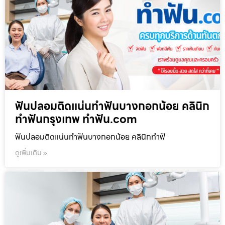
ฟันปลอมติดแน่นทำฟันบางกอกน้อย คลินิก
ทำฟันกรุงเทพ ทำฟัน.com
ฟันปลอมติดแน่นทำฟันบางกอกน้อย คลินิกทำฟั
ดูเพิ่มเติม »