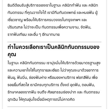
ยินดีต้อนรับสู่บริการของเราในฐานะ คลินิกทำฟัน และ คลินิก
ทันตกรรม ที่คุณวางใจได้ เรามีทีมทันตแพทย์ และหมอฟัน ผู้
เชี่ยวชาญ พร้อมให้บริการครบวงจรในกรุงเทพฯ และ
ปริมณฑล ไม่ว่าจะเป็น ทันตกรรมเพื่อความงาม, จัดฟัน,
รากฟันเทียม และอื่น ๆ อีกมากมาย
ทำไมควรเลือกเราเป็นคลินิกทันตกรรมของ
คุณ
ในฐานะ คลินิกทันตกรรม เรามุ่งมั่นให้บริการด้วยมาตรฐานสูง
และความเอาใจใส่ในทุกรายละเอียด ไม่ว่าคุณจะมาด้วยอาการ
ฟันผุ, ฟันบิ่น, ช่องฟันห่าง หรือมองหาบริการ ฟอกสีฟัน เพื่อ
รอยยิ้มที่สดใส เรามีครบทุกบริการ ตั้งแต่ อุดฟัน, ถอนฟัน,
รักษาคลองรากฟัน จนถึง ศัลยกรรมช่องปาก และ ทันตกรรม
ฉุกเฉิน ให้คุณอุ่นใจเมื่อมีเหตุการณ์ไม่คาดคิด