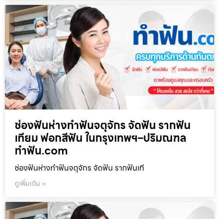
ช่องฟันห่างทำฟันจตุจักร จัดฟัน รากฟัน
เทียม ฟอกสีฟัน ในกรุงเทพฯ–ปริมณฑล
ทำฟัน.com
ช่องฟันห่างทำฟันจตุจักร จัดฟัน รากฟันเที
ดูเพิ่มเติม »