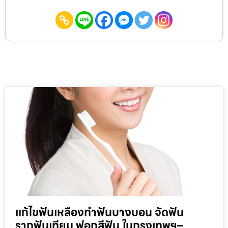
แก้ไขฟันเหลืองทำฟันบางบอน จัดฟัน
รากฟันเทียม ฟอกสีฟัน ในกรุงเทพฯ–