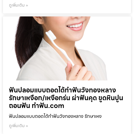
ดูเพิ่มเติม »
ฟันปลอมแบบถอดได้ทำฟันวังทองหลาง
รักษาเหงือก/เหงือกร่น ผ่าฟันคุด ขูดหินปูน
ถอนฟัน ทำฟัน.com
ฟันปลอมแบบถอดได้ทำฟันวังทองหลาง รักษาเหง
ดูเพิ่มเติม »