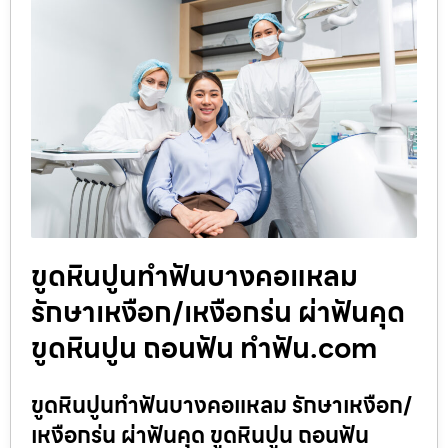
ขูดหินปูนทำฟันบางคอแหลม
รักษาเหงือก/เหงือกร่น ผ่าฟันคุด
ขูดหินปูน ถอนฟัน ทำฟัน.com
ขูดหินปูนทำฟันบางคอแหลม รักษาเหงือก/
เหงือกร่น ผ่าฟันคุด ขูดหินปูน ถอนฟัน