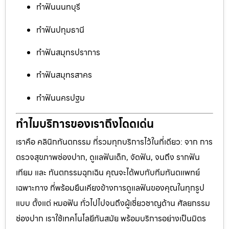
ทำฟันนนทบุรี
ทำฟันปทุมธานี
ทำฟันสมุทรปราการ
ทำฟันสมุทรสาคร
ทำฟันนครปฐม
ทำไมบริการของเราถึงโดดเด่น
เราคือ คลินิกทันตกรรม ที่รวมทุกบริการไว้ในที่เดียว: จาก การ
ตรวจสุขภาพช่องปาก, ดูแลฟันเด็ก, จัดฟัน, จนถึง รากฟัน
เทียม และ ทันตกรรมฉุกเฉิน คุณจะได้พบกับทีมทันตแพทย์
เฉพาะทาง ที่พร้อมยืนเคียงข้างการดูแลฟันของคุณในทุกรูป
แบบ ตั้งแต่ หมอฟัน ทั่วไปไปจนถึงผู้เชี่ยวชาญด้าน ศัลยกรรม
ช่องปาก เราใช้เทคโนโลยีทันสมัย พร้อมบริการอย่างเป็นมิตร