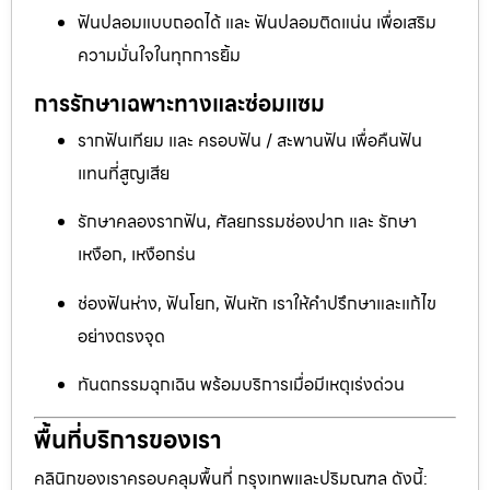
ฟันปลอมแบบถอดได้ และ ฟันปลอมติดแน่น เพื่อเสริม
ความมั่นใจในทุกการยิ้ม
การรักษาเฉพาะทางและซ่อมแซม
รากฟันเทียม และ ครอบฟัน / สะพานฟัน เพื่อคืนฟัน
แทนที่สูญเสีย
รักษาคลองรากฟัน, ศัลยกรรมช่องปาก และ รักษา
เหงือก, เหงือกร่น
ช่องฟันห่าง, ฟันโยก, ฟันหัก เราให้คำปรึกษาและแก้ไข
อย่างตรงจุด
ทันตกรรมฉุกเฉิน พร้อมบริการเมื่อมีเหตุเร่งด่วน
พื้นที่บริการของเรา
คลินิกของเราครอบคลุมพื้นที่ กรุงเทพและปริมณฑล ดังนี้: