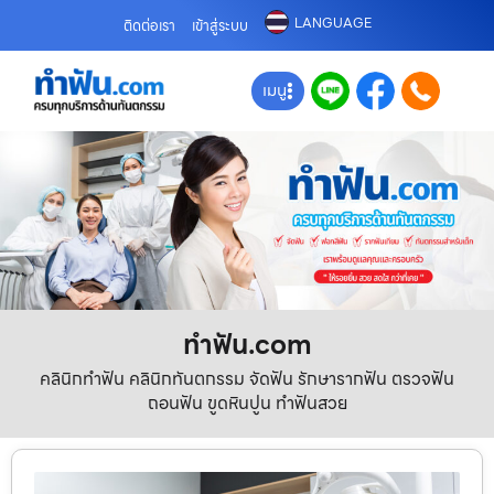
LANGUAGE
ติดต่อเรา
เข้าสู่ระบบ
เมนู
ทําฟัน.com
คลินิกทำฟัน คลินิกทันตกรรม จัดฟัน รักษารากฟัน ตรวจฟัน
ถอนฟัน ขูดหินปูน ทำฟันสวย