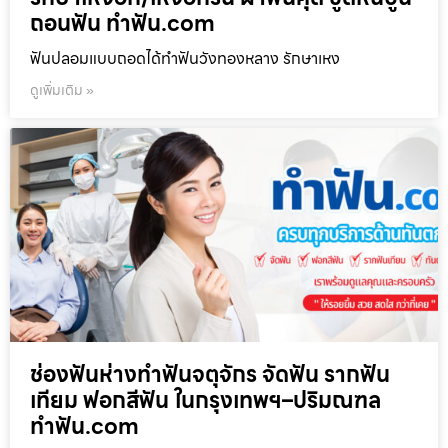
ถอนฟัน ทำฟัน.com
ฟันปลอมแบบถอดได้ทำฟันวังทองหลาง รักษาเหง
ดูเพิ่มเติม »
ช่องฟันห่างทำฟันจตุจักร จัดฟัน รากฟัน
เทียม ฟอกสีฟัน ในกรุงเทพฯ–ปริมณฑล
ทำฟัน.com