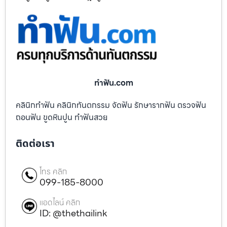
ทําฟัน.com
คลินิกทำฟัน คลินิกทันตกรรม จัดฟัน รักษารากฟัน ตรวจฟัน
ถอนฟัน ขูดหินปูน ทำฟันสวย
ติดต่อเรา
โทร คลิก
099-185-8000
แอดไลน์ คลิก
ID: @thethailink