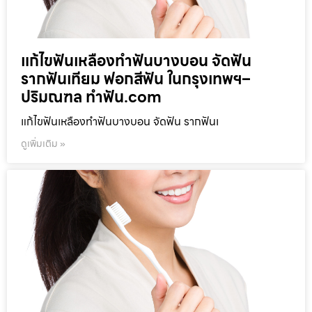
แก้ไขฟันเหลืองทำฟันบางบอน จัดฟัน
รากฟันเทียม ฟอกสีฟัน ในกรุงเทพฯ–
ปริมณฑล ทำฟัน.com
แก้ไขฟันเหลืองทำฟันบางบอน จัดฟัน รากฟันเ
ดูเพิ่มเติม »