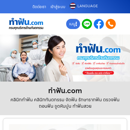
LANGUAGE
ติดต่อเรา
เข้าสู่ระบบ
เมนู
ทําฟัน.com
คลินิกทำฟัน คลินิกทันตกรรม จัดฟัน รักษารากฟัน ตรวจฟัน
ถอนฟัน ขูดหินปูน ทำฟันสวย