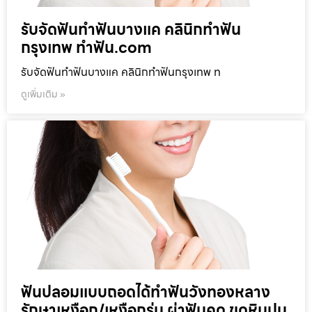
รับจัดฟันทำฟันบางแค คลินิกทำฟัน
กรุงเทพ ทำฟัน.com
รับจัดฟันทำฟันบางแค คลินิกทำฟันกรุงเทพ ท
ดูเพิ่มเติม »
ฟันปลอมแบบถอดได้ทำฟันวังทองหลาง
รักษาเหงือก/เหงือกร่น ผ่าฟันคุด ขูดหินปูน