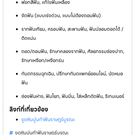
ฟอกสีฟัน, แก้ไขฟันเหลือง
จัดฟัน (แบบเร่งด่วน, แบบไม่ต้องถอนฟัน)
รากฟันเทียม, ครอบฟัน, สะพานฟัน, ฟันปลอมถอดได้ /
ติดแน่น
ถอด/ถอนฟัน, รักษาคลองรากฟัน, ศัลยกรรมช่องปาก,
รักษาเหงือก/เหงือกร่น
ทันตกรรมฉุกเฉิน, ปรึกษาทันตแพทย์ออนไลน์, นัดหมอ
ฟัน
ช่องฟันห่าง, ฟันโยก, ฟันบิ่น, ใส่เหล็กดัดฟัน, รีเทนเนอร์
ลิงก์ที่เกี่ยวข้อง
ขูดหินปูนทำฟันราษฎร์บูรณะ
ขูดหินปูนทำฟันราษฎร์บูรณะ