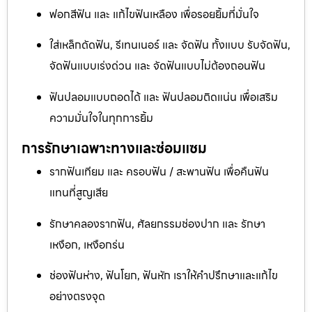
ฟอกสีฟัน และ แก้ไขฟันเหลือง เพื่อรอยยิ้มที่มั่นใจ
ใส่เหล็กดัดฟัน, รีเทนเนอร์ และ จัดฟัน ทั้งแบบ รับจัดฟัน,
จัดฟันแบบเร่งด่วน และ จัดฟันแบบไม่ต้องถอนฟัน
ฟันปลอมแบบถอดได้ และ ฟันปลอมติดแน่น เพื่อเสริม
ความมั่นใจในทุกการยิ้ม
การรักษาเฉพาะทางและซ่อมแซม
รากฟันเทียม และ ครอบฟัน / สะพานฟัน เพื่อคืนฟัน
แทนที่สูญเสีย
รักษาคลองรากฟัน, ศัลยกรรมช่องปาก และ รักษา
เหงือก, เหงือกร่น
ช่องฟันห่าง, ฟันโยก, ฟันหัก เราให้คำปรึกษาและแก้ไข
อย่างตรงจุด