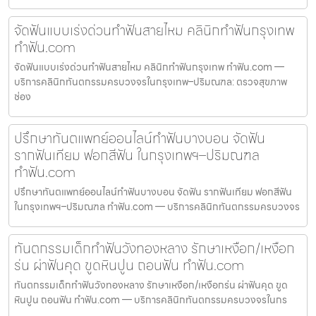
จัดฟันแบบเร่งด่วนทำฟันสายไหม คลินิกทำฟันกรุงเทพ
ทำฟัน.com
จัดฟันแบบเร่งด่วนทำฟันสายไหม คลินิกทำฟันกรุงเทพ ทำฟัน.com —
บริการคลินิกทันตกรรมครบวงจรในกรุงเทพ–ปริมณฑล: ตรวจสุขภาพ
ช่อง
ปรึกษาทันตแพทย์ออนไลน์ทำฟันบางบอน จัดฟัน
รากฟันเทียม ฟอกสีฟัน ในกรุงเทพฯ–ปริมณฑล
ทำฟัน.com
ปรึกษาทันตแพทย์ออนไลน์ทำฟันบางบอน จัดฟัน รากฟันเทียม ฟอกสีฟัน
ในกรุงเทพฯ–ปริมณฑล ทำฟัน.com — บริการคลินิกทันตกรรมครบวงจร
ทันตกรรมเด็กทำฟันวังทองหลาง รักษาเหงือก/เหงือก
ร่น ผ่าฟันคุด ขูดหินปูน ถอนฟัน ทำฟัน.com
ทันตกรรมเด็กทำฟันวังทองหลาง รักษาเหงือก/เหงือกร่น ผ่าฟันคุด ขูด
หินปูน ถอนฟัน ทำฟัน.com — บริการคลินิกทันตกรรมครบวงจรในกร