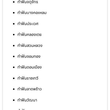
ทำฟันจตุจักร
ทำฟันบางคอแหลม
ทำฟันประเวศ
ทำฟันคลองเตย
ทำฟันสวนหลวง
ทำฟันจอมทอง
ทำฟันดอนเมือง
ทำฟันราชเทวี
ทำฟันลาดพร้าว
ทำฟันวัฒนา