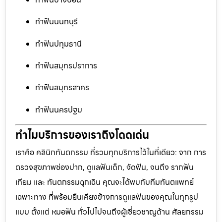
ทำฟันนนทบุรี
ทำฟันปทุมธานี
ทำฟันสมุทรปราการ
ทำฟันสมุทรสาคร
ทำฟันนครปฐม
ทำไมบริการของเราถึงโดดเด่น
เราคือ คลินิกทันตกรรม ที่รวมทุกบริการไว้ในที่เดียว: จาก การ
ตรวจสุขภาพช่องปาก, ดูแลฟันเด็ก, จัดฟัน, จนถึง รากฟัน
เทียม และ ทันตกรรมฉุกเฉิน คุณจะได้พบกับทีมทันตแพทย์
เฉพาะทาง ที่พร้อมยืนเคียงข้างการดูแลฟันของคุณในทุกรูป
แบบ ตั้งแต่ หมอฟัน ทั่วไปไปจนถึงผู้เชี่ยวชาญด้าน ศัลยกรรม