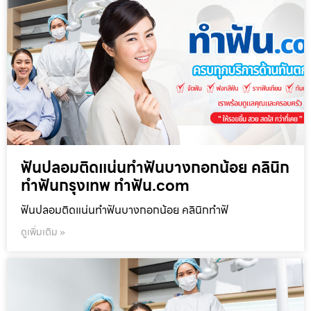
ฟันปลอมติดแน่นทำฟันบางกอกน้อย คลินิก
ทำฟันกรุงเทพ ทำฟัน.com
ฟันปลอมติดแน่นทำฟันบางกอกน้อย คลินิกทำฟั
ดูเพิ่มเติม »