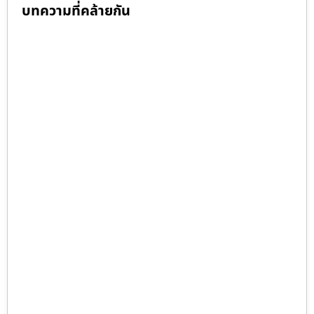
บทความที่คล้ายกัน