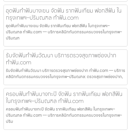
อุดฟันทำฟันบางเขน จัดฟัน รากฟันเทียม ฟอกสีฟัน ใน
กรุงเทพฯ–ปริมณฑล ทำฟัน.com
อุดฟันทำฟันบางเขน จัดฟัน รากฟันเทียม ฟอกสีฟัน ในกรุงเทพฯ–
ปริมณฑล ทำฟัน.com — บริการคลินิกทันตกรรมครบวงจรในกรุงเทพ–
ปริมณฑ
รับจัดฟันทำฟันวัฒนา บริการตรวจสุขภาพช่องปาก
ทำฟัน.com
รับจัดฟันทำฟันวัฒนา บริการตรวจสุขภาพช่องปาก ทำฟัน.com — บริการ
คลินิกทันตกรรมครบวงจรในกรุงเทพ–ปริมณฑล: ตรวจสุขภาพช่องปาก,
ครอบฟันทำฟันบางกะปิ จัดฟัน รากฟันเทียม ฟอกสีฟัน
ในกรุงเทพฯ–ปริมณฑล ทำฟัน.com
ครอบฟันทำฟันบางกะปิ จัดฟัน รากฟันเทียม ฟอกสีฟัน ในกรุงเทพฯ–
ปริมณฑล ทำฟัน.com — บริการคลินิกทันตกรรมครบวงจรในกรุงเทพ–
ปริม