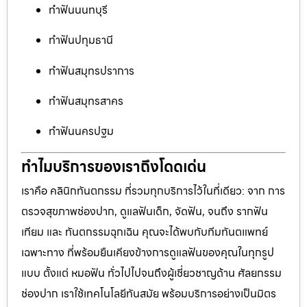
ทำฟันนนทบุรี
ทำฟันปทุมธานี
ทำฟันสมุทรปราการ
ทำฟันสมุทรสาคร
ทำฟันนครปฐม
ทำไมบริการของเราถึงโดดเด่น
เราคือ คลินิกทันตกรรม ที่รวมทุกบริการไว้ในที่เดียว: จาก การ
ตรวจสุขภาพช่องปาก, ดูแลฟันเด็ก, จัดฟัน, จนถึง รากฟัน
เทียม และ ทันตกรรมฉุกเฉิน คุณจะได้พบกับทีมทันตแพทย์
เฉพาะทาง ที่พร้อมยืนเคียงข้างการดูแลฟันของคุณในทุกรูป
แบบ ตั้งแต่ หมอฟัน ทั่วไปไปจนถึงผู้เชี่ยวชาญด้าน ศัลยกรรม
ช่องปาก เราใช้เทคโนโลยีทันสมัย พร้อมบริการอย่างเป็นมิตร