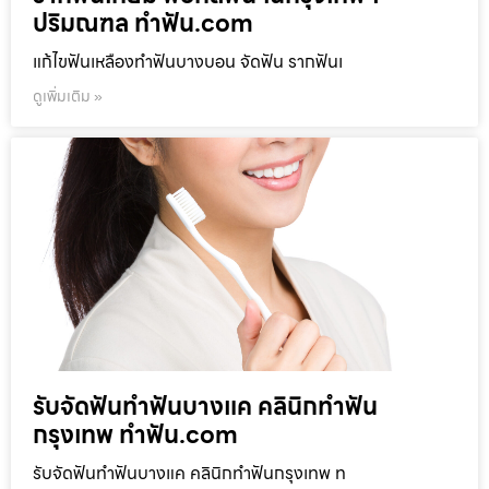
ปริมณฑล ทำฟัน.com
แก้ไขฟันเหลืองทำฟันบางบอน จัดฟัน รากฟันเ
ดูเพิ่มเติม »
รับจัดฟันทำฟันบางแค คลินิกทำฟัน
กรุงเทพ ทำฟัน.com
รับจัดฟันทำฟันบางแค คลินิกทำฟันกรุงเทพ ท