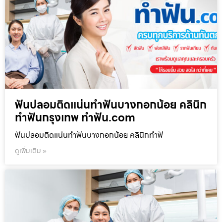
ฟันปลอมติดแน่นทำฟันบางกอกน้อย คลินิก
ทำฟันกรุงเทพ ทำฟัน.com
ฟันปลอมติดแน่นทำฟันบางกอกน้อย คลินิกทำฟั
ดูเพิ่มเติม »