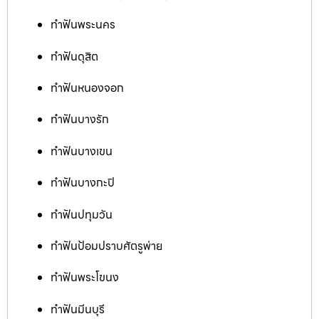
ทำฟันพระนคร
ทำฟันดุสิต
ทำฟันหนองจอก
ทำฟันบางรัก
ทำฟันบางเขน
ทำฟันบางกะปิ
ทำฟันปทุมวัน
ทำฟันป้อมปราบศัตรูพ่าย
ทำฟันพระโขนง
ทำฟันมีนบุรี