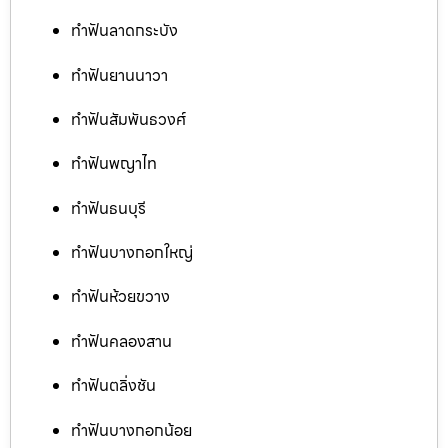
ทำฟันลาดกระบัง
ทำฟันยานนาวา
ทำฟันสัมพันธวงศ์
ทำฟันพญาไท
ทำฟันธนบุรี
ทำฟันบางกอกใหญ่
ทำฟันห้วยขวาง
ทำฟันคลองสาน
ทำฟันตลิ่งชัน
ทำฟันบางกอกน้อย