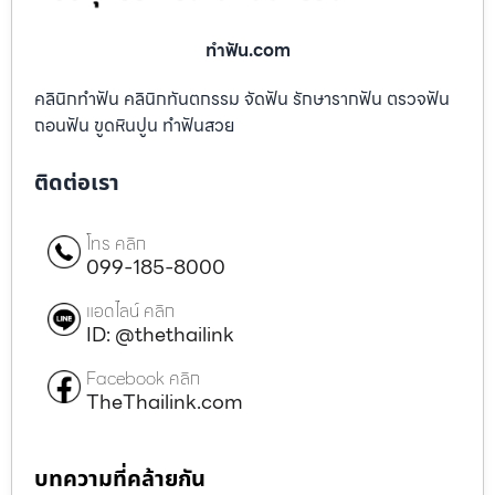
ทําฟัน.com
คลินิกทำฟัน คลินิกทันตกรรม จัดฟัน รักษารากฟัน ตรวจฟัน
ถอนฟัน ขูดหินปูน ทำฟันสวย
ติดต่อเรา
โทร คลิก
099-185-8000
แอดไลน์ คลิก
ID: @thethailink
Facebook คลิก
TheThailink.com
บทความที่คล้ายกัน