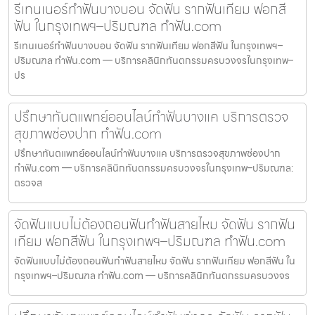
รีเทนเนอร์ทำฟันบางบอน จัดฟัน รากฟันเทียม ฟอกสี
ฟัน ในกรุงเทพฯ–ปริมณฑล ทำฟัน.com
รีเทนเนอร์ทำฟันบางบอน จัดฟัน รากฟันเทียม ฟอกสีฟัน ในกรุงเทพฯ–
ปริมณฑล ทำฟัน.com — บริการคลินิกทันตกรรมครบวงจรในกรุงเทพ–
ปร
ปรึกษาทันตแพทย์ออนไลน์ทำฟันบางแค บริการตรวจ
สุขภาพช่องปาก ทำฟัน.com
ปรึกษาทันตแพทย์ออนไลน์ทำฟันบางแค บริการตรวจสุขภาพช่องปาก
ทำฟัน.com — บริการคลินิกทันตกรรมครบวงจรในกรุงเทพ–ปริมณฑล:
ตรวจส
จัดฟันแบบไม่ต้องถอนฟันทำฟันสายไหม จัดฟัน รากฟัน
เทียม ฟอกสีฟัน ในกรุงเทพฯ–ปริมณฑล ทำฟัน.com
จัดฟันแบบไม่ต้องถอนฟันทำฟันสายไหม จัดฟัน รากฟันเทียม ฟอกสีฟัน ใน
กรุงเทพฯ–ปริมณฑล ทำฟัน.com — บริการคลินิกทันตกรรมครบวงจร