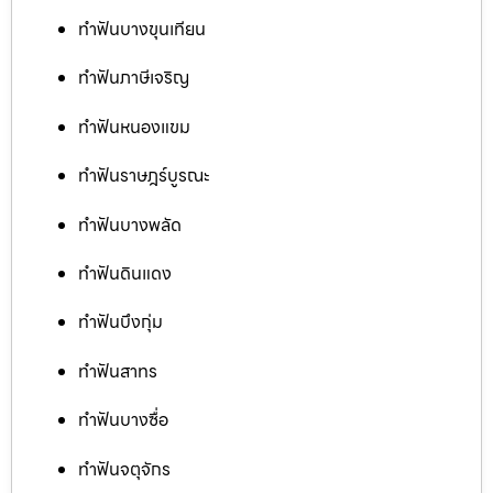
ทำฟันบางขุนเทียน
ทำฟันภาษีเจริญ
ทำฟันหนองแขม
ทำฟันราษฎร์บูรณะ
ทำฟันบางพลัด
ทำฟันดินแดง
ทำฟันบึงกุ่ม
ทำฟันสาทร
ทำฟันบางซื่อ
ทำฟันจตุจักร