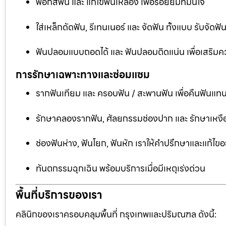
ฟอกสีฟัน และ แก้ไขฟันเหลือง เพื่อรอยยิ้มที่มั่นใจ
ใส่เหล็กดัดฟัน, รีเทนเนอร์ และ จัดฟัน ทั้งแบบ รับจัด
ฟันปลอมแบบถอดได้ และ ฟันปลอมติดแน่น เพื่อเสริมคว
การรักษาเฉพาะทางและซ่อมแซม
รากฟันเทียม และ ครอบฟัน / สะพานฟัน เพื่อคืนฟันแทน
รักษาคลองรากฟัน, ศัลยกรรมช่องปาก และ รักษาเหงือ
ช่องฟันห่าง, ฟันโยก, ฟันหัก เราให้คำปรึกษาและแก้ไข
ทันตกรรมฉุกเฉิน พร้อมบริการเมื่อมีเหตุเร่งด่วน
พื้นที่บริการของเรา
คลินิกของเราครอบคลุมพื้นที่ กรุงเทพและปริมณฑล ดังนี้: