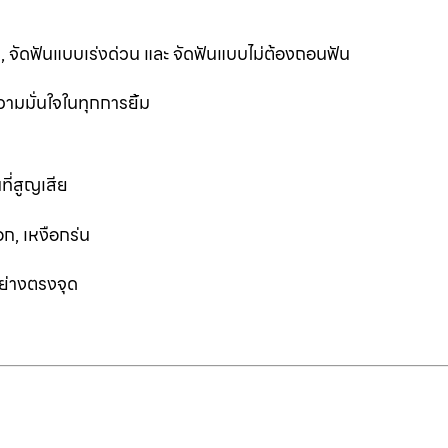
ฟัน, จัดฟันแบบเร่งด่วน และ จัดฟันแบบไม่ต้องถอนฟัน
ามมั่นใจในทุกการยิ้ม
ที่สูญเสีย
ก, เหงือกร่น
อย่างตรงจุด