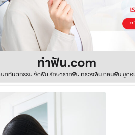
ทําฟัน.com
ลินิกทันตกรรม จัดฟัน รักษารากฟัน ตรวจฟัน ถอนฟัน ขูดห