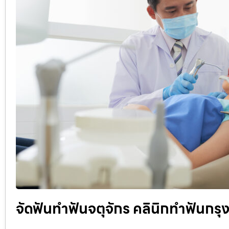
จัดฟันทำฟันจตุจักร คลินิกทำฟันกร