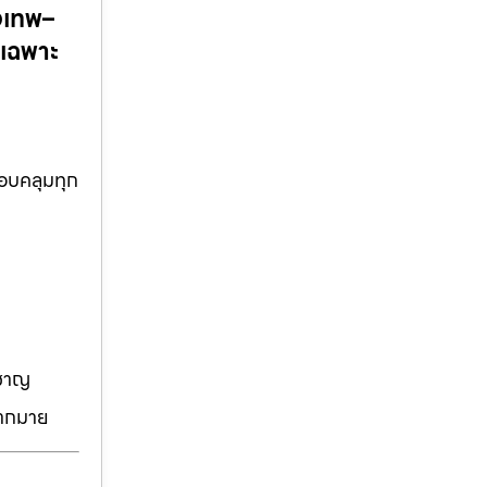
งเทพ–
์เฉพาะ
รอบคลุมทุก
วชาญ
มากมาย