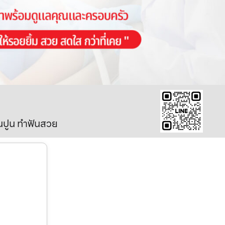
ินปูน ทำฟันสวย