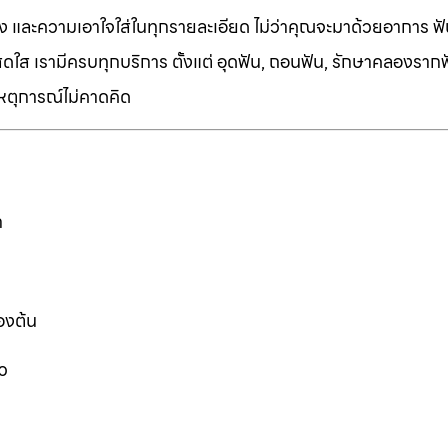
ง และความเอาใจใส่ในทุกรายละเอียด ไม่ว่าคุณจะมาด้วยอาการ ฟัน
ี่สดใส เรามีครบทุกบริการ ตั้งแต่ อุดฟัน, ถอนฟัน, รักษาคลองราก
เหตุการณ์ไม่คาดคิด
ก
องต้น
ว