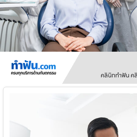
คลินิกทำฟัน ค