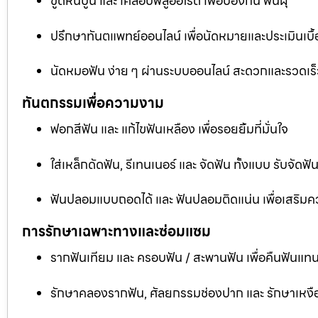
ขูดหินปูน และ เคลือบฟลูออไรด์ เพื่อป้องกัน ฟันผุ
ปรึกษาทันตแพทย์ออนไลน์ เพื่อนัดหมายและประเมินเบื้
นัดหมอฟัน ง่าย ๆ ผ่านระบบออนไลน์ สะดวกและรวดเร็
ทันตกรรมเพื่อความงาม
ฟอกสีฟัน และ แก้ไขฟันเหลือง เพื่อรอยยิ้มที่มั่นใจ
ใส่เหล็กดัดฟัน, รีเทนเนอร์ และ จัดฟัน ทั้งแบบ รับจัด
ฟันปลอมแบบถอดได้ และ ฟันปลอมติดแน่น เพื่อเสริมคว
การรักษาเฉพาะทางและซ่อมแซม
รากฟันเทียม และ ครอบฟัน / สะพานฟัน เพื่อคืนฟันแทน
รักษาคลองรากฟัน, ศัลยกรรมช่องปาก และ รักษาเหงือ