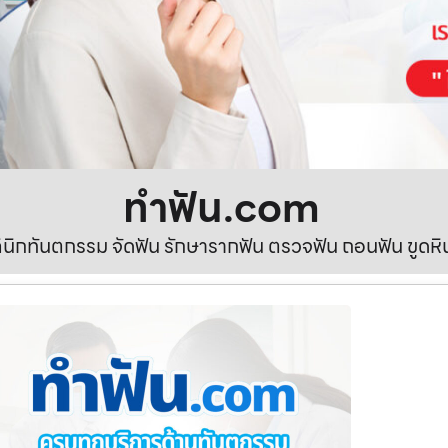
ทําฟัน.com
ลินิกทันตกรรม จัดฟัน รักษารากฟัน ตรวจฟัน ถอนฟัน ขูดห