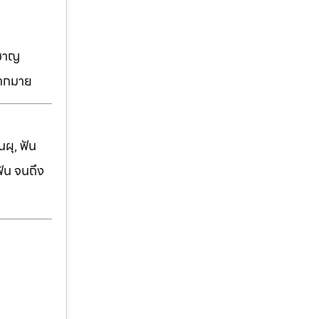
วชาญ
มากมาย
ผุ, ฟัน
ฟัน จนถึง