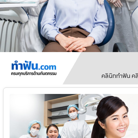
คลินิกทำฟัน ค