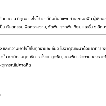
ทันตกรรม ที่คุณวางใจได้ เรามีทีมทันตแพทย์ และหมอฟัน ผู้เชี่ย
็น ทันตกรรมเพื่อความงาม, จัดฟัน, รากฟันเทียม และอื่น ๆ อีก
ง และความเอาใจใส่ในทุกรายละเอียด ไม่ว่าคุณจะมาด้วยอาการ ฟัน
ี่สดใส เรามีครบทุกบริการ ตั้งแต่ อุดฟัน, ถอนฟัน, รักษาคลองราก
เหตุการณ์ไม่คาดคิด
ก