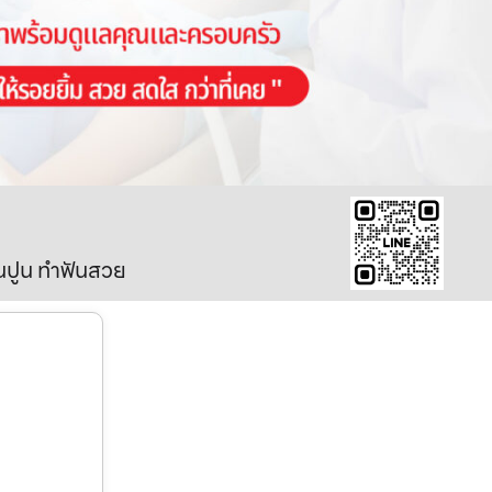
ินปูน ทำฟันสวย