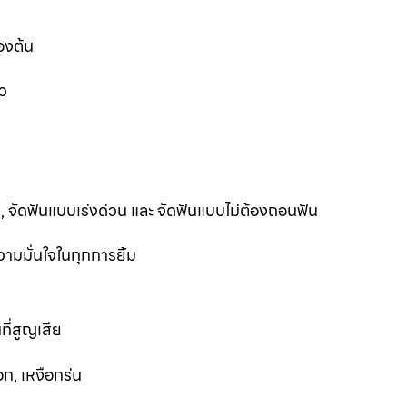
องต้น
ว
ฟัน, จัดฟันแบบเร่งด่วน และ จัดฟันแบบไม่ต้องถอนฟัน
ามมั่นใจในทุกการยิ้ม
ที่สูญเสีย
ก, เหงือกร่น