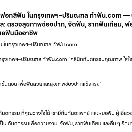
ม ฟอกสีฟัน ในกรุงเทพฯ–ปริมณฑล ทำฟัน.com — 
 ตรวจสุขภาพช่องปาก, จัดฟัน, รากฟันเทียม, ฟอ
อฟันมืออาชีพ
ฟัน ในกรุงเทพฯ–ปริมณฑล ทำฟัน.com
นกรุงเทพฯ–ปริมณฑล ทำฟัน.com “คลินิกทันตกรรมคุณภาพ ใส่ใจท
กขั้นตอน เพื่อฟันสวยและสุขภาพช่องปากแข็งแรง”
ทันตกรรม ที่คุณวางใจได้ เรามีทีมทันตแพทย์ และหมอฟัน ผู้เชี่ย
็น ทันตกรรมเพื่อความงาม, จัดฟัน, รากฟันเทียม และอื่น ๆ อีก