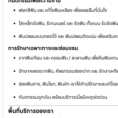
ทันตกรรมเพื่อความงาม
ฟอกสีฟัน และ แก้ไขฟันเหลือง เพื่อรอยยิ้มที่มั่นใจ
ใส่เหล็กดัดฟัน, รีเทนเนอร์ และ จัดฟัน ทั้งแบบ รับจัด
ฟันปลอมแบบถอดได้ และ ฟันปลอมติดแน่น เพื่อเสริมคว
การรักษาเฉพาะทางและซ่อมแซม
รากฟันเทียม และ ครอบฟัน / สะพานฟัน เพื่อคืนฟันแทน
รักษาคลองรากฟัน, ศัลยกรรมช่องปาก และ รักษาเหงือ
ช่องฟันห่าง, ฟันโยก, ฟันหัก เราให้คำปรึกษาและแก้ไข
ทันตกรรมฉุกเฉิน พร้อมบริการเมื่อมีเหตุเร่งด่วน
พื้นที่บริการของเรา