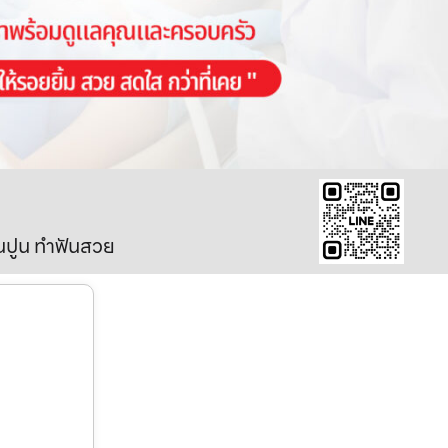
ินปูน ทำฟันสวย