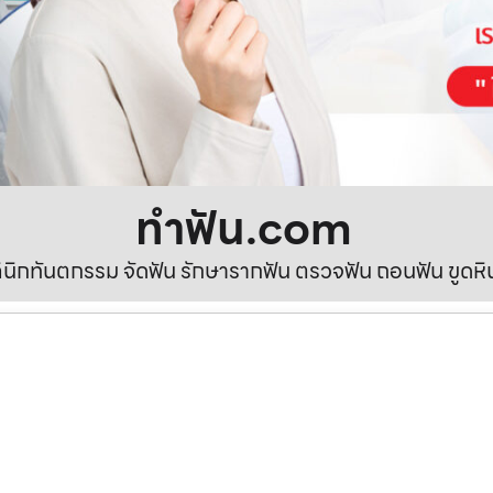
ทําฟัน.com
ลินิกทันตกรรม จัดฟัน รักษารากฟัน ตรวจฟัน ถอนฟัน ขูดห