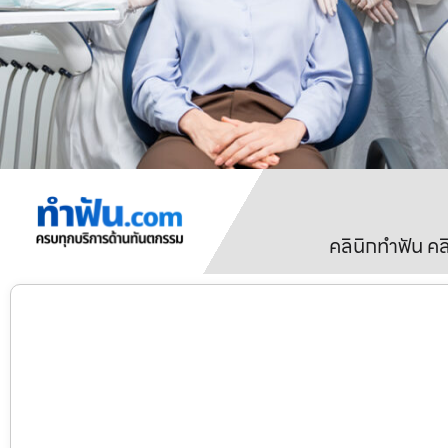
คลินิกทำฟัน ค