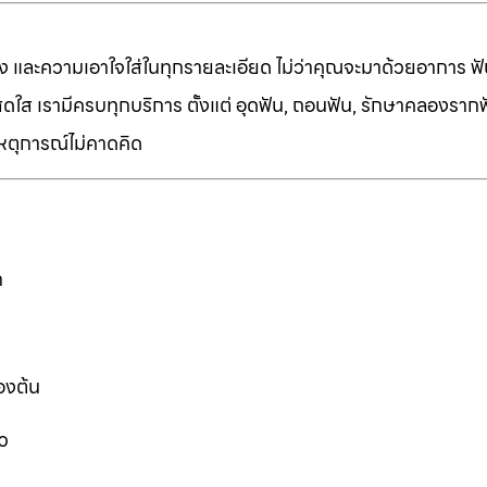
ง และความเอาใจใส่ในทุกรายละเอียด ไม่ว่าคุณจะมาด้วยอาการ ฟัน
ี่สดใส เรามีครบทุกบริการ ตั้งแต่ อุดฟัน, ถอนฟัน, รักษาคลองราก
เหตุการณ์ไม่คาดคิด
ก
องต้น
ว