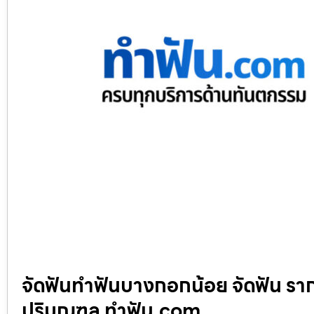
จัดฟันทำฟันบางกอกน้อย จัดฟัน ราก
ปริมณฑล ทำฟัน.com