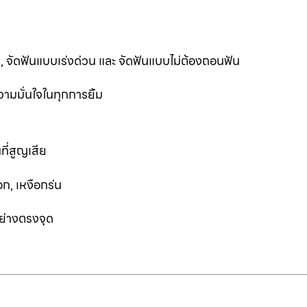
ฟัน, จัดฟันแบบเร่งด่วน และ จัดฟันแบบไม่ต้องถอนฟัน
ามมั่นใจในทุกการยิ้ม
ที่สูญเสีย
ก, เหงือกร่น
อย่างตรงจุด