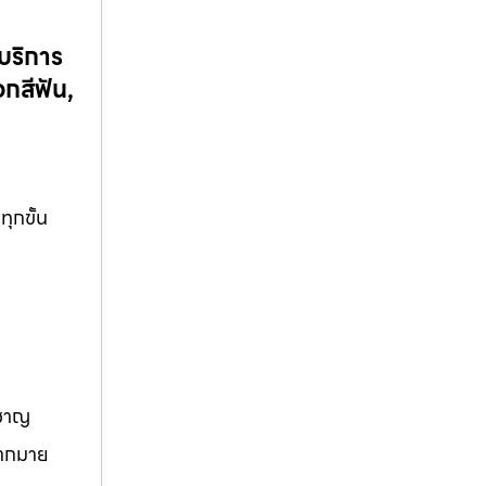
บริการ
กสีฟัน,
ุกขั้น
วชาญ
มากมาย