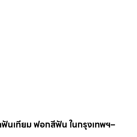
ฟันเทียม ฟอกสีฟัน ในกรุงเทพฯ–