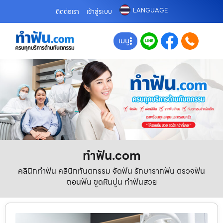
LANGUAGE
ติดต่อเรา
เข้าสู่ระบบ
เมนู
ทําฟัน.com
คลินิกทำฟัน คลินิกทันตกรรม จัดฟัน รักษารากฟัน ตรวจฟัน
ถอนฟัน ขูดหินปูน ทำฟันสวย