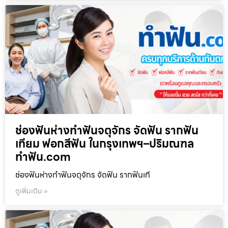
ช่องฟันห่างทำฟันจตุจักร จัดฟัน รากฟัน
เทียม ฟอกสีฟัน ในกรุงเทพฯ–ปริมณฑล
ทำฟัน.com
ช่องฟันห่างทำฟันจตุจักร จัดฟัน รากฟันเที
ดูเพิ่มเติม »