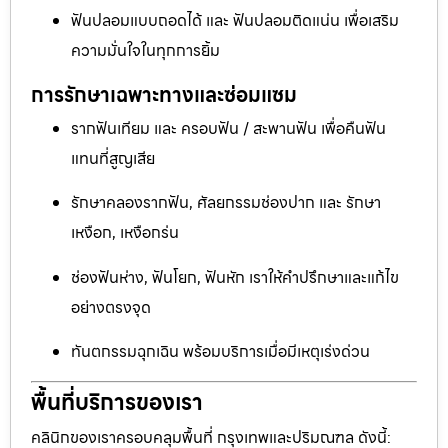
ฟันปลอมแบบถอดได้ และ ฟันปลอมติดแน่น เพื่อเสริม
ความมั่นใจในทุกการยิ้ม
การรักษาเฉพาะทางและซ่อมแซม
รากฟันเทียม และ ครอบฟัน / สะพานฟัน เพื่อคืนฟัน
แทนที่สูญเสีย
รักษาคลองรากฟัน, ศัลยกรรมช่องปาก และ รักษา
เหงือก, เหงือกร่น
ช่องฟันห่าง, ฟันโยก, ฟันหัก เราให้คำปรึกษาและแก้ไข
อย่างตรงจุด
ทันตกรรมฉุกเฉิน พร้อมบริการเมื่อมีเหตุเร่งด่วน
พื้นที่บริการของเรา
คลินิกของเราครอบคลุมพื้นที่ กรุงเทพและปริมณฑล ดังนี้: