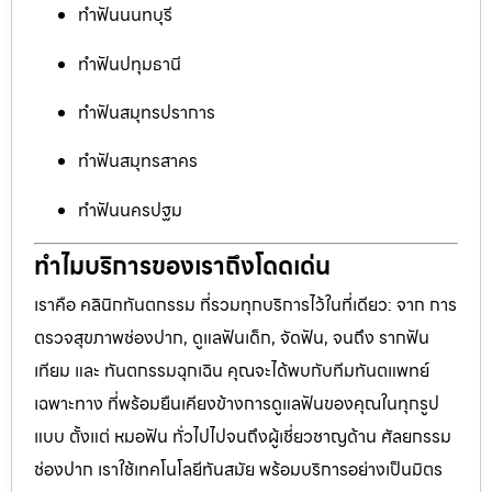
ทำฟันนนทบุรี
ทำฟันปทุมธานี
ทำฟันสมุทรปราการ
ทำฟันสมุทรสาคร
ทำฟันนครปฐม
ทำไมบริการของเราถึงโดดเด่น
เราคือ คลินิกทันตกรรม ที่รวมทุกบริการไว้ในที่เดียว: จาก การ
ตรวจสุขภาพช่องปาก, ดูแลฟันเด็ก, จัดฟัน, จนถึง รากฟัน
เทียม และ ทันตกรรมฉุกเฉิน คุณจะได้พบกับทีมทันตแพทย์
เฉพาะทาง ที่พร้อมยืนเคียงข้างการดูแลฟันของคุณในทุกรูป
แบบ ตั้งแต่ หมอฟัน ทั่วไปไปจนถึงผู้เชี่ยวชาญด้าน ศัลยกรรม
ช่องปาก เราใช้เทคโนโลยีทันสมัย พร้อมบริการอย่างเป็นมิตร