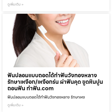
ดูเพิ่มเติม »
ฟันปลอมแบบถอดได้ทำฟันวังทองหลาง
รักษาเหงือก/เหงือกร่น ผ่าฟันคุด ขูดหินปูน
ถอนฟัน ทำฟัน.com
ฟันปลอมแบบถอดได้ทำฟันวังทองหลาง รักษาเหง
ดูเพิ่มเติม »