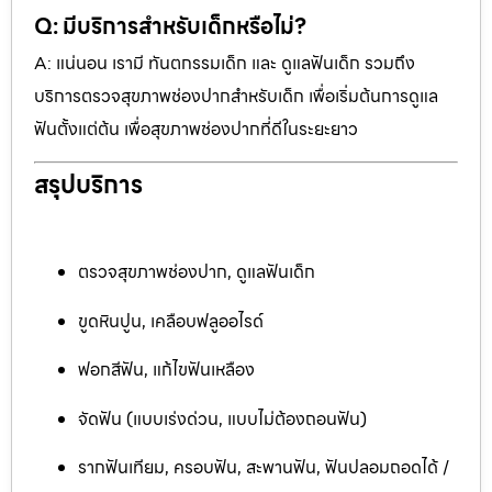
Q: มีบริการสำหรับเด็กหรือไม่?
A: แน่นอน เรามี ทันตกรรมเด็ก และ ดูแลฟันเด็ก รวมถึง
บริการตรวจสุขภาพช่องปากสำหรับเด็ก เพื่อเริ่มต้นการดูแล
ฟันตั้งแต่ต้น เพื่อสุขภาพช่องปากที่ดีในระยะยาว
สรุปบริการ
ตรวจสุขภาพช่องปาก, ดูแลฟันเด็ก
ขูดหินปูน, เคลือบฟลูออไรด์
ฟอกสีฟัน, แก้ไขฟันเหลือง
จัดฟัน (แบบเร่งด่วน, แบบไม่ต้องถอนฟัน)
รากฟันเทียม, ครอบฟัน, สะพานฟัน, ฟันปลอมถอดได้ /