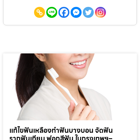
แก้ไขฟันเหลืองทำฟันบางบอน จัดฟัน
รากฟันเทียม ฟอกสีฟัน ในกรุงเทพฯ–