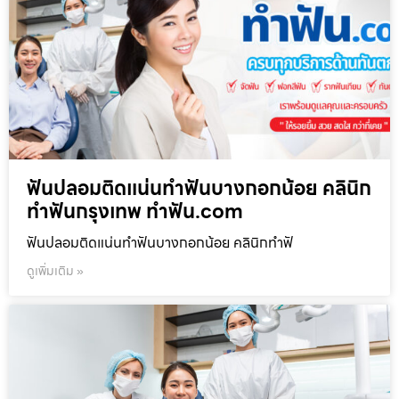
ฟันปลอมติดแน่นทำฟันบางกอกน้อย คลินิก
ทำฟันกรุงเทพ ทำฟัน.com
ฟันปลอมติดแน่นทำฟันบางกอกน้อย คลินิกทำฟั
ดูเพิ่มเติม »