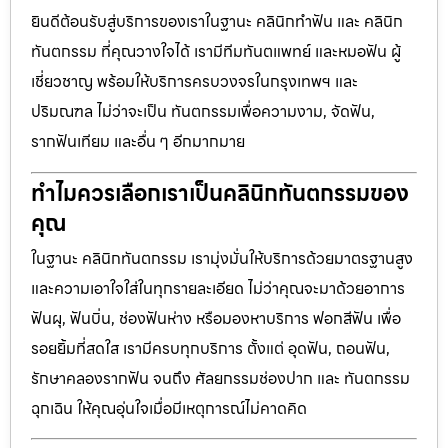
ยินดีต้อนรับสู่บริการของเราในฐานะ คลินิกทำฟัน และ คลินิก
ทันตกรรม ที่คุณวางใจได้ เรามีทีมทันตแพทย์ และหมอฟัน ผู้
เชี่ยวชาญ พร้อมให้บริการครบวงจรในกรุงเทพฯ และ
ปริมณฑล ไม่ว่าจะเป็น ทันตกรรมเพื่อความงาม, จัดฟัน,
รากฟันเทียม และอื่น ๆ อีกมากมาย
ทำไมควรเลือกเราเป็นคลินิกทันตกรรมของ
คุณ
ในฐานะ คลินิกทันตกรรม เรามุ่งมั่นให้บริการด้วยมาตรฐานสูง
และความเอาใจใส่ในทุกรายละเอียด ไม่ว่าคุณจะมาด้วยอาการ
ฟันผุ, ฟันบิ่น, ช่องฟันห่าง หรือมองหาบริการ ฟอกสีฟัน เพื่อ
รอยยิ้มที่สดใส เรามีครบทุกบริการ ตั้งแต่ อุดฟัน, ถอนฟัน,
รักษาคลองรากฟัน จนถึง ศัลยกรรมช่องปาก และ ทันตกรรม
ฉุกเฉิน ให้คุณอุ่นใจเมื่อมีเหตุการณ์ไม่คาดคิด