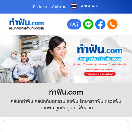
LANGUAGE
ติดต่อเรา
เข้าสู่ระบบ
เมนู
ทําฟัน.com
คลินิกทำฟัน คลินิกทันตกรรม จัดฟัน รักษารากฟัน ตรวจฟัน
ถอนฟัน ขูดหินปูน ทำฟันสวย