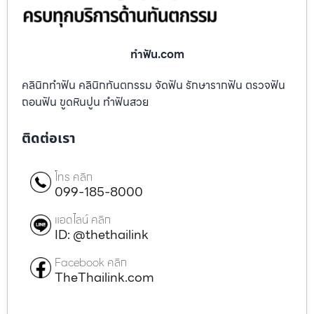
ทําฟัน.com
คลินิกทำฟัน คลินิกทันตกรรม จัดฟัน รักษารากฟัน ตรวจฟัน
ถอนฟัน ขูดหินปูน ทำฟันสวย
ติดต่อเรา
โทร คลิก
099-185-8000
แอดไลน์ คลิก
ID: @thethailink
Facebook คลิก
TheThailink.com