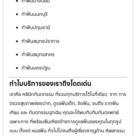
ทำฟันบางบอน
ทำฟันนนทบุรี
ทำฟันปทุมธานี
ทำฟันสมุทรปราการ
ทำฟันสมุทรสาคร
ทำฟันนครปฐม
ทำไมบริการของเราถึงโดดเด่น
เราคือ คลินิกทันตกรรม ที่รวมทุกบริการไว้ในที่เดียว: จาก การ
ตรวจสุขภาพช่องปาก, ดูแลฟันเด็ก, จัดฟัน, จนถึง รากฟัน
เทียม และ ทันตกรรมฉุกเฉิน คุณจะได้พบกับทีมทันตแพทย์
เฉพาะทาง ที่พร้อมยืนเคียงข้างการดูแลฟันของคุณในทุกรูป
แบบ ตั้งแต่ หมอฟัน ทั่วไปไปจนถึงผู้เชี่ยวชาญด้าน ศัลยกรรม