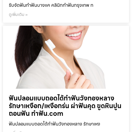
รับจัดฟันทำฟันบางแค คลินิกทำฟันกรุงเทพ ท
ดูเพิ่มเติม »
ฟันปลอมแบบถอดได้ทำฟันวังทองหลาง
รักษาเหงือก/เหงือกร่น ผ่าฟันคุด ขูดหินปูน
ถอนฟัน ทำฟัน.com
ฟันปลอมแบบถอดได้ทำฟันวังทองหลาง รักษาเหง