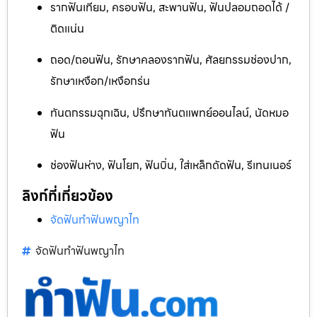
รากฟันเทียม, ครอบฟัน, สะพานฟัน, ฟันปลอมถอดได้ /
ติดแน่น
ถอด/ถอนฟัน, รักษาคลองรากฟัน, ศัลยกรรมช่องปาก,
รักษาเหงือก/เหงือกร่น
ทันตกรรมฉุกเฉิน, ปรึกษาทันตแพทย์ออนไลน์, นัดหมอ
ฟัน
ช่องฟันห่าง, ฟันโยก, ฟันบิ่น, ใส่เหล็กดัดฟัน, รีเทนเนอร์
ลิงก์ที่เกี่ยวข้อง
จัดฟันทำฟันพญาไท
จัดฟันทำฟันพญาไท