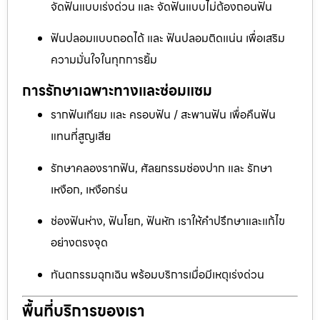
จัดฟันแบบเร่งด่วน และ จัดฟันแบบไม่ต้องถอนฟัน
ฟันปลอมแบบถอดได้ และ ฟันปลอมติดแน่น เพื่อเสริม
ความมั่นใจในทุกการยิ้ม
การรักษาเฉพาะทางและซ่อมแซม
รากฟันเทียม และ ครอบฟัน / สะพานฟัน เพื่อคืนฟัน
แทนที่สูญเสีย
รักษาคลองรากฟัน, ศัลยกรรมช่องปาก และ รักษา
เหงือก, เหงือกร่น
ช่องฟันห่าง, ฟันโยก, ฟันหัก เราให้คำปรึกษาและแก้ไข
อย่างตรงจุด
ทันตกรรมฉุกเฉิน พร้อมบริการเมื่อมีเหตุเร่งด่วน
พื้นที่บริการของเรา