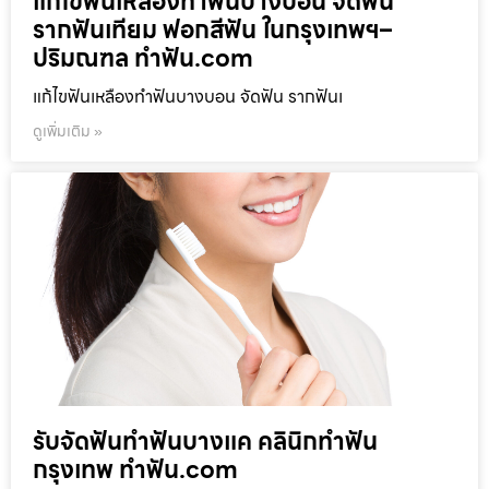
แก้ไขฟันเหลืองทำฟันบางบอน จัดฟัน
รากฟันเทียม ฟอกสีฟัน ในกรุงเทพฯ–
ปริมณฑล ทำฟัน.com
แก้ไขฟันเหลืองทำฟันบางบอน จัดฟัน รากฟันเ
ดูเพิ่มเติม »
รับจัดฟันทำฟันบางแค คลินิกทำฟัน
กรุงเทพ ทำฟัน.com