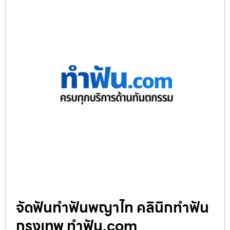
จัดฟันทำฟันพญาไท คลินิกทำฟัน
กรุงเทพ ทำฟัน.com