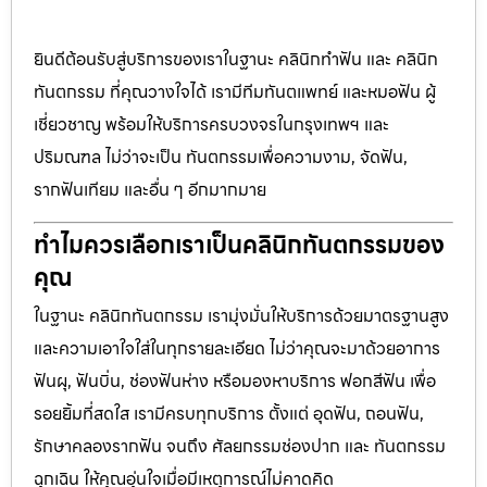
ยินดีต้อนรับสู่บริการของเราในฐานะ คลินิกทำฟัน และ คลินิก
ทันตกรรม ที่คุณวางใจได้ เรามีทีมทันตแพทย์ และหมอฟัน ผู้
เชี่ยวชาญ พร้อมให้บริการครบวงจรในกรุงเทพฯ และ
ปริมณฑล ไม่ว่าจะเป็น ทันตกรรมเพื่อความงาม, จัดฟัน,
รากฟันเทียม และอื่น ๆ อีกมากมาย
ทำไมควรเลือกเราเป็นคลินิกทันตกรรมของ
คุณ
ในฐานะ คลินิกทันตกรรม เรามุ่งมั่นให้บริการด้วยมาตรฐานสูง
และความเอาใจใส่ในทุกรายละเอียด ไม่ว่าคุณจะมาด้วยอาการ
ฟันผุ, ฟันบิ่น, ช่องฟันห่าง หรือมองหาบริการ ฟอกสีฟัน เพื่อ
รอยยิ้มที่สดใส เรามีครบทุกบริการ ตั้งแต่ อุดฟัน, ถอนฟัน,
รักษาคลองรากฟัน จนถึง ศัลยกรรมช่องปาก และ ทันตกรรม
ฉุกเฉิน ให้คุณอุ่นใจเมื่อมีเหตุการณ์ไม่คาดคิด