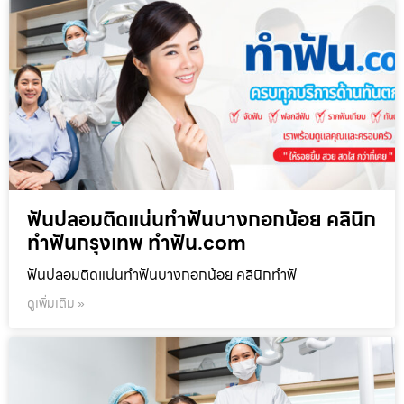
ฟันปลอมติดแน่นทำฟันบางกอกน้อย คลินิก
ทำฟันกรุงเทพ ทำฟัน.com
ฟันปลอมติดแน่นทำฟันบางกอกน้อย คลินิกทำฟั
ดูเพิ่มเติม »