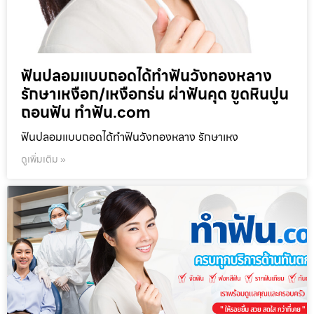
ฟันปลอมแบบถอดได้ทำฟันวังทองหลาง
รักษาเหงือก/เหงือกร่น ผ่าฟันคุด ขูดหินปูน
ถอนฟัน ทำฟัน.com
ฟันปลอมแบบถอดได้ทำฟันวังทองหลาง รักษาเหง
ดูเพิ่มเติม »