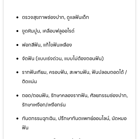
ตรวจสุขภาพช่องปาก, ดูแลฟันเด็ก
ขูดหินปูน, เคลือบฟลูออไรด์
ฟอกสีฟัน, แก้ไขฟันเหลือง
จัดฟัน (แบบเร่งด่วน, แบบไม่ต้องถอนฟัน)
รากฟันเทียม, ครอบฟัน, สะพานฟัน, ฟันปลอมถอดได้ /
ติดแน่น
ถอด/ถอนฟัน, รักษาคลองรากฟัน, ศัลยกรรมช่องปาก,
รักษาเหงือก/เหงือกร่น
ทันตกรรมฉุกเฉิน, ปรึกษาทันตแพทย์ออนไลน์, นัดหมอ
ฟัน