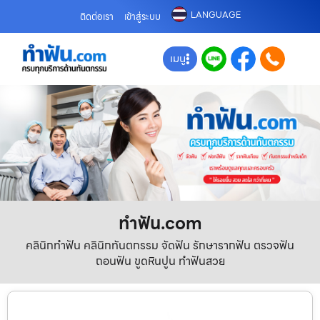
LANGUAGE
ติดต่อเรา
เข้าสู่ระบบ
เมนู
ทําฟัน.com
คลินิกทำฟัน คลินิกทันตกรรม จัดฟัน รักษารากฟัน ตรวจฟัน
ถอนฟัน ขูดหินปูน ทำฟันสวย