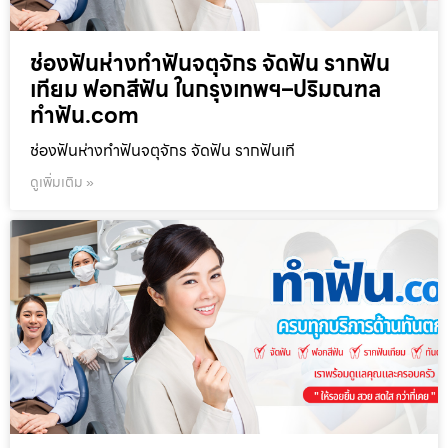
ช่องฟันห่างทำฟันจตุจักร จัดฟัน รากฟัน
เทียม ฟอกสีฟัน ในกรุงเทพฯ–ปริมณฑล
ทำฟัน.com
ช่องฟันห่างทำฟันจตุจักร จัดฟัน รากฟันเที
ดูเพิ่มเติม »