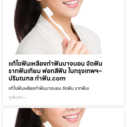
แก้ไขฟันเหลืองทำฟันบางบอน จัดฟัน
รากฟันเทียม ฟอกสีฟัน ในกรุงเทพฯ–
ปริมณฑล ทำฟัน.com
แก้ไขฟันเหลืองทำฟันบางบอน จัดฟัน รากฟันเ
ดูเพิ่มเติม »