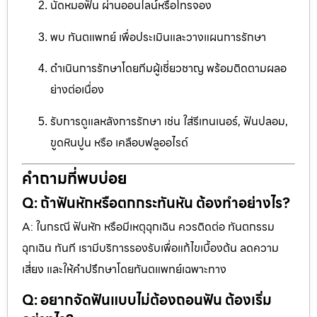
นัดหมอฟัน ผ่านออนไลน์หรือโทรจอง
พบ ทันตแพทย์ เพื่อประเมินและวางแผนการรักษา
ดำเนินการรักษาโดยทีมผู้เชี่ยวชาญ พร้อมติดตามผลอ
ย่างต่อเนื่อง
รับการดูแลหลังการรักษา เช่น ใส่รีเทนเนอร์, ฟันปลอม,
ขูดหินปูน หรือ เคลือบฟลูออไรด์
คำถามที่พบบ่อย
Q: ถ้าฟันหักหรือตกกระทันหัน ต้องทำอย่างไร?
A: ในกรณี ฟันหัก หรือมีเหตุฉุกเฉิน ควรติดต่อ ทันตกรรม
ฉุกเฉิน ทันที เรามีบริการรองรับเพื่อแก้ไขเบื้องต้น ลดความ
เสี่ยง และให้คำปรึกษาโดยทันตแพทย์เฉพาะทาง
Q: อยากจัดฟันแบบไม่ต้องถอนฟัน ต้องเริ่ม