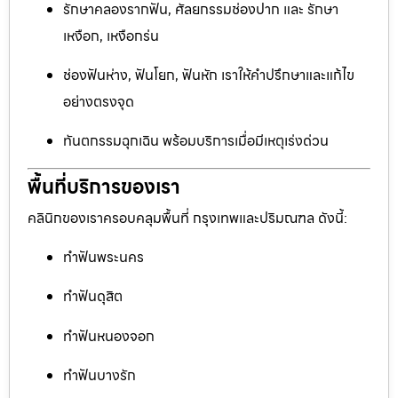
รักษาคลองรากฟัน, ศัลยกรรมช่องปาก และ รักษา
เหงือก, เหงือกร่น
ช่องฟันห่าง, ฟันโยก, ฟันหัก เราให้คำปรึกษาและแก้ไข
อย่างตรงจุด
ทันตกรรมฉุกเฉิน พร้อมบริการเมื่อมีเหตุเร่งด่วน
พื้นที่บริการของเรา
คลินิกของเราครอบคลุมพื้นที่ กรุงเทพและปริมณฑล ดังนี้:
ทำฟันพระนคร
ทำฟันดุสิต
ทำฟันหนองจอก
ทำฟันบางรัก