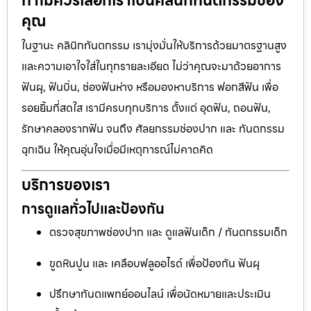
ทำไมควรเลือกเราเป็นคลินิกทันตกรรมของ
คุณ
ในฐานะ คลินิกทันตกรรม เรามุ่งมั่นให้บริการด้วยมาตรฐานสูง
และความเอาใจใส่ในทุกรายละเอียด ไม่ว่าคุณจะมาด้วยอาการ
ฟันผุ, ฟันบิ่น, ช่องฟันห่าง หรือมองหาบริการ ฟอกสีฟัน เพื่อ
รอยยิ้มที่สดใส เรามีครบทุกบริการ ตั้งแต่ อุดฟัน, ถอนฟัน,
รักษาคลองรากฟัน จนถึง ศัลยกรรมช่องปาก และ ทันตกรรม
ฉุกเฉิน ให้คุณอุ่นใจเมื่อมีเหตุการณ์ไม่คาดคิด
บริการของเรา
การดูแลทั่วไปและป้องกัน
ตรวจสุขภาพช่องปาก และ ดูแลฟันเด็ก / ทันตกรรมเด็ก
ขูดหินปูน และ เคลือบฟลูออไรด์ เพื่อป้องกัน ฟันผุ
ปรึกษาทันตแพทย์ออนไลน์ เพื่อนัดหมายและประเมิน