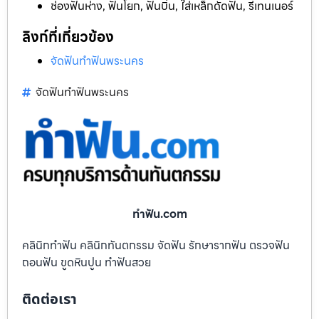
ช่องฟันห่าง, ฟันโยก, ฟันบิ่น, ใส่เหล็กดัดฟัน, รีเทนเนอร์
ลิงก์ที่เกี่ยวข้อง
จัดฟันทำฟันพระนคร
จัดฟันทำฟันพระนคร
ทําฟัน.com
คลินิกทำฟัน คลินิกทันตกรรม จัดฟัน รักษารากฟัน ตรวจฟัน
ถอนฟัน ขูดหินปูน ทำฟันสวย
ติดต่อเรา