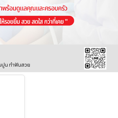
ินปูน ทำฟันสวย