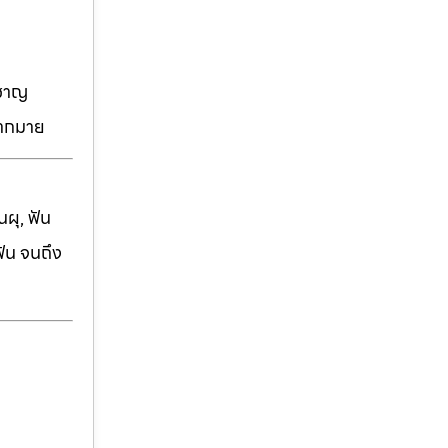
วชาญ
มากมาย
ผุ, ฟัน
ฟัน จนถึง