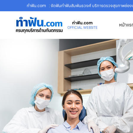
ทําฟัน.com
: จัดฟันทำฟันสัมพันธวงศ์ บริการตรวจสุขภาพช่อ
ทําฟัน.com
หน้าแร
OFFICIAL WEBSITE