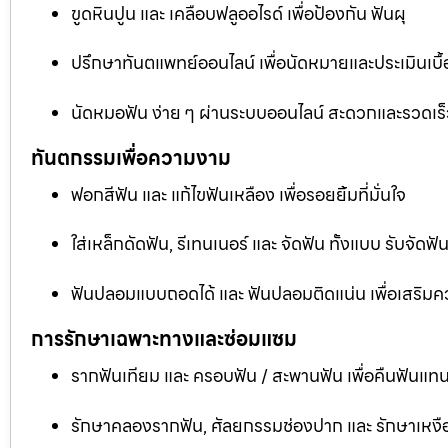
ขูดหินปูน และ เคลือบฟลูออไรด์ เพื่อป้องกัน ฟันผุ
ปรึกษาทันตแพทย์ออนไลน์ เพื่อนัดหมายและประเมินเบื้
นัดหมอฟัน ง่าย ๆ ผ่านระบบออนไลน์ สะดวกและรวดเร็
ทันตกรรมเพื่อความงาม
ฟอกสีฟัน และ แก้ไขฟันเหลือง เพื่อรอยยิ้มที่มั่นใจ
ใส่เหล็กดัดฟัน, รีเทนเนอร์ และ จัดฟัน ทั้งแบบ รับจัด
ฟันปลอมแบบถอดได้ และ ฟันปลอมติดแน่น เพื่อเสริมคว
การรักษาเฉพาะทางและซ่อมแซม
รากฟันเทียม และ ครอบฟัน / สะพานฟัน เพื่อคืนฟันแทน
รักษาคลองรากฟัน, ศัลยกรรมช่องปาก และ รักษาเหงือ