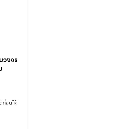
รบวงจร
ม
ี่สุดให้