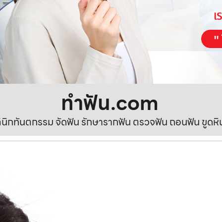
ทําฟัน.com
ลินิกทันตกรรม จัดฟัน รักษารากฟัน ตรวจฟัน ถอนฟัน ขูดห