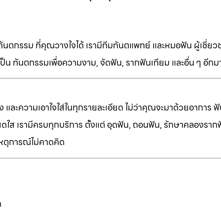
ทันตกรรม ที่คุณวางใจได้ เรามีทีมทันตแพทย์ และหมอฟัน ผู้เชี่ย
็น ทันตกรรมเพื่อความงาม, จัดฟัน, รากฟันเทียม และอื่น ๆ อีก
ง และความเอาใจใส่ในทุกรายละเอียด ไม่ว่าคุณจะมาด้วยอาการ ฟัน
ี่สดใส เรามีครบทุกบริการ ตั้งแต่ อุดฟัน, ถอนฟัน, รักษาคลองราก
เหตุการณ์ไม่คาดคิด
ก