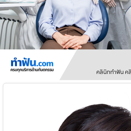
คลินิกทำฟัน ค