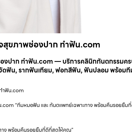
รวจสุขภาพช่องปาก ทำฟัน.com
พช่องปาก ทำฟัน.com — บริการคลินิกทันตกรรมค
ดฟัน, รากฟันเทียม, ฟอกสีฟัน, ฟันปลอม พร้อมที
 ทำฟัน.com
com “ทีมหมอฟัน และ ทันตแพทย์เฉพาะทาง พร้อมคืนรอยยิ้มที่ดีท
 พร้อมคืนรอยยิ้มที่ดีที่สุดให้คุณ”