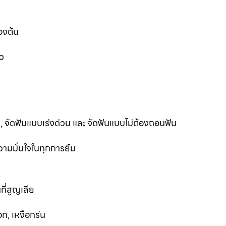
องต้น
ว
ฟัน, จัดฟันแบบเร่งด่วน และ จัดฟันแบบไม่ต้องถอนฟัน
ามมั่นใจในทุกการยิ้ม
ที่สูญเสีย
ก, เหงือกร่น