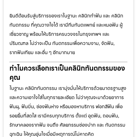
ยินดีต้อนรับสู่บริการของเราในฐานะ คลินิกทำฟัน และ คลินิก
ทันตกรรม ที่คุณวางใจได้ เรามีทีมทันตแพทย์ และหมอฟัน ผู้
เชี่ยวชาญ พร้อมให้บริการครบวงจรในกรุงเทพฯ และ
ปริมณฑล ไม่ว่าจะเป็น ทันตกรรมเพื่อความงาม, จัดฟัน,
รากฟันเทียม และอื่น ๆ อีกมากมาย
ทำไมควรเลือกเราเป็นคลินิกทันตกรรมของ
คุณ
ในฐานะ คลินิกทันตกรรม เรามุ่งมั่นให้บริการด้วยมาตรฐานสูง
และความเอาใจใส่ในทุกรายละเอียด ไม่ว่าคุณจะมาด้วยอาการ
ฟันผุ, ฟันบิ่น, ช่องฟันห่าง หรือมองหาบริการ ฟอกสีฟัน เพื่อ
รอยยิ้มที่สดใส เรามีครบทุกบริการ ตั้งแต่ อุดฟัน, ถอนฟัน,
รักษาคลองรากฟัน จนถึง ศัลยกรรมช่องปาก และ ทันตกรรม
ฉุกเฉิน ให้คุณอุ่นใจเมื่อมีเหตุการณ์ไม่คาดคิด