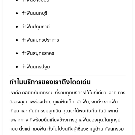
ทำฟันนนทบุรี
ทำฟันปทุมธานี
ทำฟันสมุทรปราการ
ทำฟันสมุทรสาคร
ทำฟันนครปฐม
ทำไมบริการของเราถึงโดดเด่น
เราคือ คลินิกทันตกรรม ที่รวมทุกบริการไว้ในที่เดียว: จาก การ
ตรวจสุขภาพช่องปาก, ดูแลฟันเด็ก, จัดฟัน, จนถึง รากฟัน
เทียม และ ทันตกรรมฉุกเฉิน คุณจะได้พบกับทีมทันตแพทย์
เฉพาะทาง ที่พร้อมยืนเคียงข้างการดูแลฟันของคุณในทุกรูป
แบบ ตั้งแต่ หมอฟัน ทั่วไปไปจนถึงผู้เชี่ยวชาญด้าน ศัลยกรรม