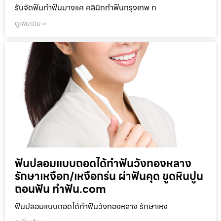
รับจัดฟันทำฟันบางแค คลินิกทำฟันกรุงเทพ ท
ดูเพิ่มเติม »
ฟันปลอมแบบถอดได้ทำฟันวังทองหลาง
รักษาเหงือก/เหงือกร่น ผ่าฟันคุด ขูดหินปูน
ถอนฟัน ทำฟัน.com
ฟันปลอมแบบถอดได้ทำฟันวังทองหลาง รักษาเหง