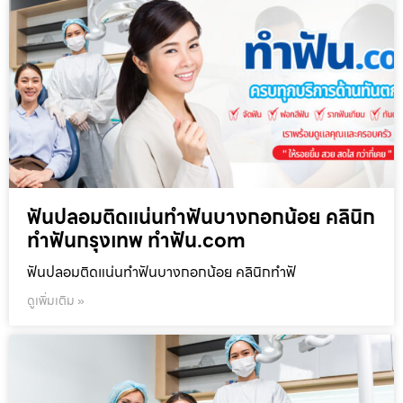
ฟันปลอมติดแน่นทำฟันบางกอกน้อย คลินิก
ทำฟันกรุงเทพ ทำฟัน.com
ฟันปลอมติดแน่นทำฟันบางกอกน้อย คลินิกทำฟั
ดูเพิ่มเติม »