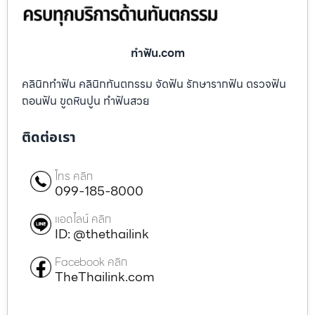
ทําฟัน.com
คลินิกทำฟัน คลินิกทันตกรรม จัดฟัน รักษารากฟัน ตรวจฟัน
ถอนฟัน ขูดหินปูน ทำฟันสวย
ติดต่อเรา
โทร คลิก
099-185-8000
แอดไลน์ คลิก
ID: @thethailink
Facebook คลิก
TheThailink.com