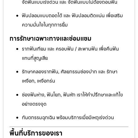
จัดฟันแบบเร่งด่วน และ จัดฟันแบบไม่ต้องถอนฟัน
ฟันปลอมแบบถอดได้ และ ฟันปลอมติดแน่น เพื่อเสริม
ความมั่นใจในทุกการยิ้ม
การรักษาเฉพาะทางและซ่อมแซม
รากฟันเทียม และ ครอบฟัน / สะพานฟัน เพื่อคืนฟัน
แทนที่สูญเสีย
รักษาคลองรากฟัน, ศัลยกรรมช่องปาก และ รักษา
เหงือก, เหงือกร่น
ช่องฟันห่าง, ฟันโยก, ฟันหัก เราให้คำปรึกษาและแก้ไข
อย่างตรงจุด
ทันตกรรมฉุกเฉิน พร้อมบริการเมื่อมีเหตุเร่งด่วน
พื้นที่บริการของเรา