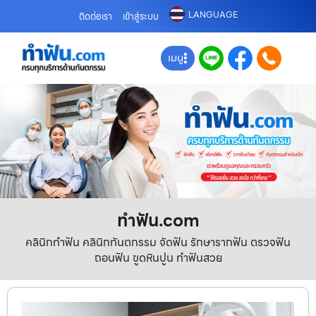
LANGUAGE
ติดต่อเรา
เข้าสู่ระบบ
เมนู
ทําฟัน.com
คลินิกทำฟัน คลินิกทันตกรรม จัดฟัน รักษารากฟัน ตรวจฟัน
ถอนฟัน ขูดหินปูน ทำฟันสวย