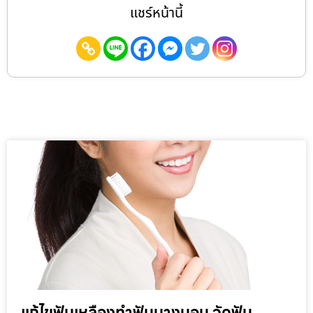
แชร์หน้านี้
แก้ไขฟันเหลืองทำฟันบางบอน จัดฟัน