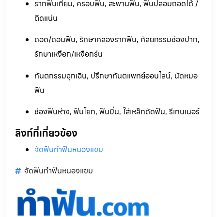
รากฟันเทียม, ครอบฟัน, สะพานฟัน, ฟันปลอมถอดได้ /
ติดแน่น
ถอด/ถอนฟัน, รักษาคลองรากฟัน, ศัลยกรรมช่องปาก,
รักษาเหงือก/เหงือกร่น
ทันตกรรมฉุกเฉิน, ปรึกษาทันตแพทย์ออนไลน์, นัดหมอ
ฟัน
ช่องฟันห่าง, ฟันโยก, ฟันบิ่น, ใส่เหล็กดัดฟัน, รีเทนเนอร์
ลิงก์ที่เกี่ยวข้อง
จัดฟันทำฟันหนองแขม
จัดฟันทำฟันหนองแขม