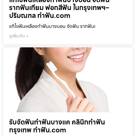
รากฟันเทียม ฟอกสีฟัน ในกรุงเทพฯ–
ปริมณฑล ทำฟัน.com
แก้ไขฟันเหลืองทำฟันบางบอน จัดฟัน รากฟันเ
ดูเพิ่มเติม »
รับจัดฟันทำฟันบางแค คลินิกทำฟัน
กรุงเทพ ทำฟัน.com