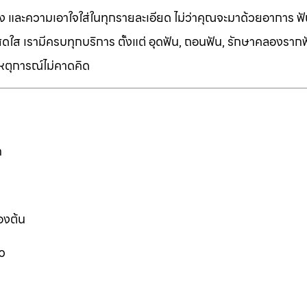
ง และความเอาใจใส่ในทุกรายละเอียด ไม่ว่าคุณจะมาด้วยอาการ ฟัน
ี่สดใส เรามีครบทุกบริการ ตั้งแต่ อุดฟัน, ถอนฟัน, รักษาคลองราก
เหตุการณ์ไม่คาดคิด
ก
องต้น
ว