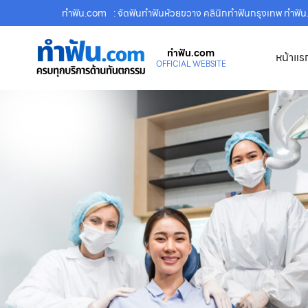
ทําฟัน.com
: จัดฟันทำฟันห้วยขวาง คลินิกทำฟันกรุงเทพ ทำฟั
ทําฟัน.com
หน้าแร
OFFICIAL WEBSITE