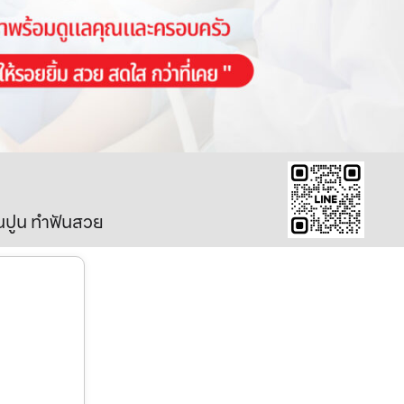
ินปูน ทำฟันสวย