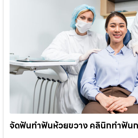
จัดฟันทำฟันห้วยขวาง คลินิกทำฟัน