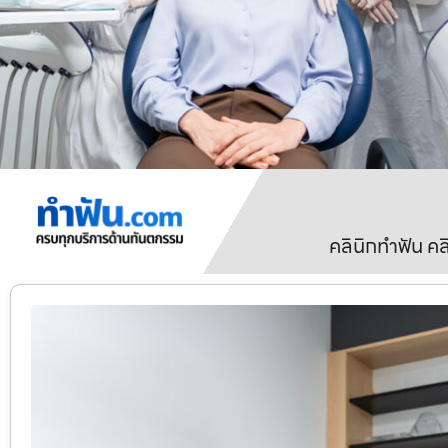
คลินิกทำฟัน ค