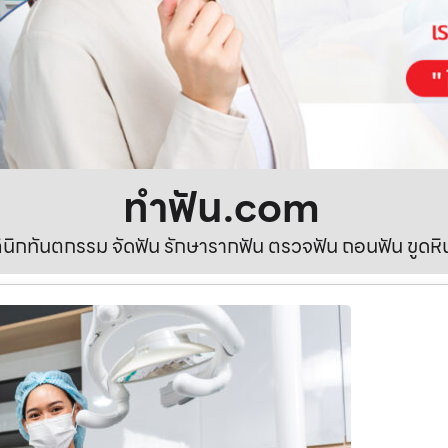
ทําฟัน.com
ลินิกทันตกรรม จัดฟัน รักษารากฟัน ตรวจฟัน ถอนฟัน ขูดห