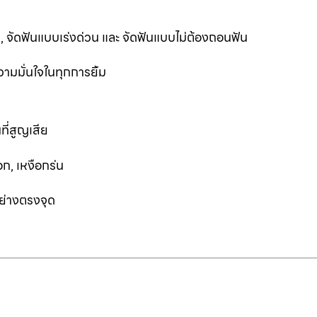
ฟัน, จัดฟันแบบเร่งด่วน และ จัดฟันแบบไม่ต้องถอนฟัน
ามมั่นใจในทุกการยิ้ม
ที่สูญเสีย
ก, เหงือกร่น
อย่างตรงจุด