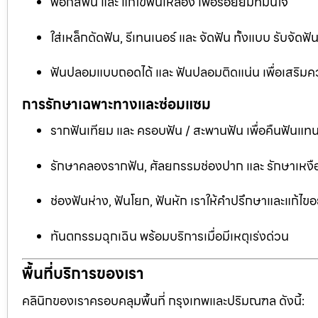
ฟอกสีฟัน และ แก้ไขฟันเหลือง เพื่อรอยยิ้มที่มั่นใจ
ใส่เหล็กดัดฟัน, รีเทนเนอร์ และ จัดฟัน ทั้งแบบ รับจัด
ฟันปลอมแบบถอดได้ และ ฟันปลอมติดแน่น เพื่อเสริมคว
การรักษาเฉพาะทางและซ่อมแซม
รากฟันเทียม และ ครอบฟัน / สะพานฟัน เพื่อคืนฟันแทน
รักษาคลองรากฟัน, ศัลยกรรมช่องปาก และ รักษาเหงือ
ช่องฟันห่าง, ฟันโยก, ฟันหัก เราให้คำปรึกษาและแก้ไข
ทันตกรรมฉุกเฉิน พร้อมบริการเมื่อมีเหตุเร่งด่วน
พื้นที่บริการของเรา
คลินิกของเราครอบคลุมพื้นที่ กรุงเทพและปริมณฑล ดังนี้: