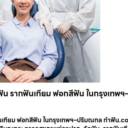
ฟัน รากฟันเทียม ฟอกสีฟัน ในกรุงเทพฯ
ฟันเทียม ฟอกสีฟัน ในกรุงเทพฯ–ปริมณฑล ทำฟัน.