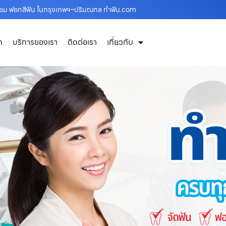
เทียม ฟอกสีฟัน ในกรุงเทพฯ–ปริมณฑล ทำฟัน.com
ก
บริการของเรา
ติดต่อเรา
เกี่ยวกับ