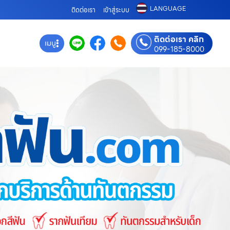
LANGUAGE
ติดต่อเรา
เข้าสู่ระบบ
ติดต่อเรา คลิก
เมนู
099-185-8000