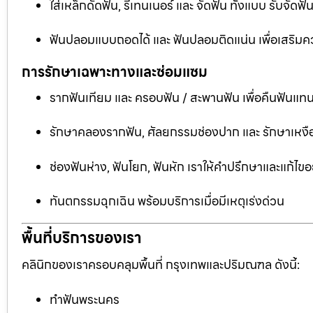
ใส่เหล็กดัดฟัน, รีเทนเนอร์ และ จัดฟัน ทั้งแบบ รับจัด
ฟันปลอมแบบถอดได้ และ ฟันปลอมติดแน่น เพื่อเสริมคว
การรักษาเฉพาะทางและซ่อมแซม
รากฟันเทียม และ ครอบฟัน / สะพานฟัน เพื่อคืนฟันแทน
รักษาคลองรากฟัน, ศัลยกรรมช่องปาก และ รักษาเหงือ
ช่องฟันห่าง, ฟันโยก, ฟันหัก เราให้คำปรึกษาและแก้ไข
ทันตกรรมฉุกเฉิน พร้อมบริการเมื่อมีเหตุเร่งด่วน
พื้นที่บริการของเรา
คลินิกของเราครอบคลุมพื้นที่ กรุงเทพและปริมณฑล ดังนี้:
ทำฟันพระนคร