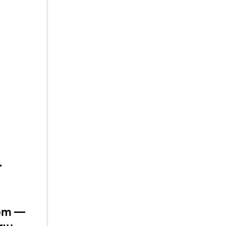
–
com —