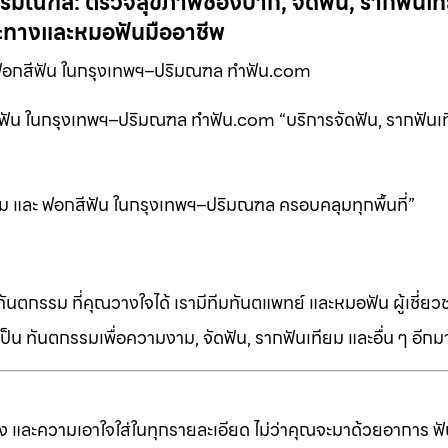
ิมณฑล: ตรวจสุขภาพช่องปาก, จัดฟัน, รากฟันเท
าะทางและหมอฟันมืออาชีพ
ฟอกสีฟัน ในกรุงเทพฯ–ปริมณฑล ทำฟัน.com
สีฟัน ในกรุงเทพฯ–ปริมณฑล ทำฟัน.com “บริการจัดฟัน, รากฟันเ
ยม และ ฟอกสีฟัน ในกรุงเทพฯ–ปริมณฑล ครอบคลุมทุกพื้นที่”
ทันตกรรม ที่คุณวางใจได้ เรามีทีมทันตแพทย์ และหมอฟัน ผู้เชี่ย
็น ทันตกรรมเพื่อความงาม, จัดฟัน, รากฟันเทียม และอื่น ๆ อีก
ง และความเอาใจใส่ในทุกรายละเอียด ไม่ว่าคุณจะมาด้วยอาการ ฟัน