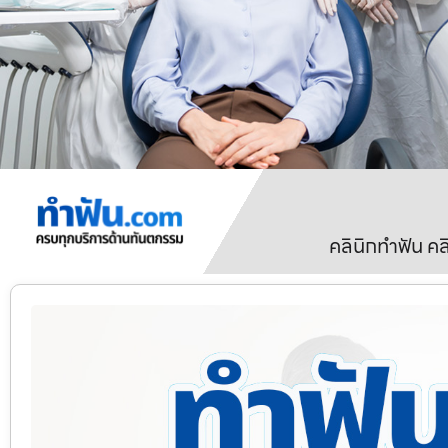
คลินิกทำฟัน ค