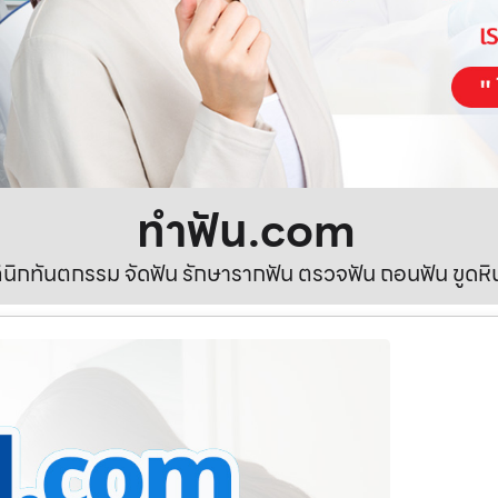
ทําฟัน.com
ลินิกทันตกรรม จัดฟัน รักษารากฟัน ตรวจฟัน ถอนฟัน ขูดห