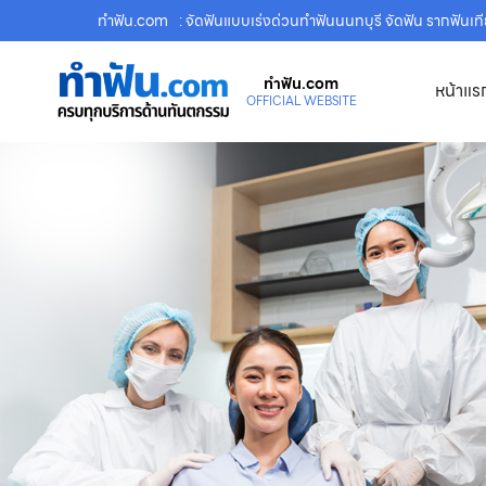
ทําฟัน.com
: จัดฟันแบบเร่งด่วนทำฟันนนทบุรี จัดฟัน รากฟัน
ทําฟัน.com
หน้าแร
OFFICIAL WEBSITE