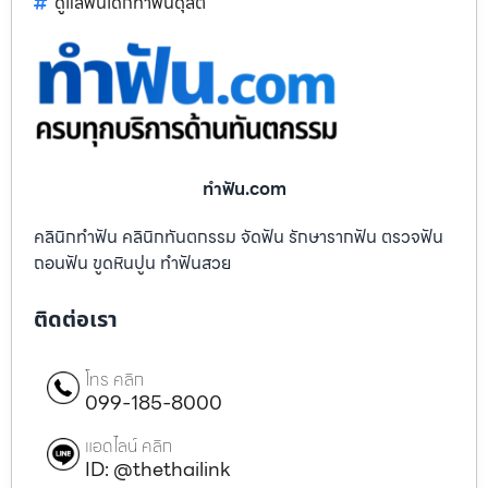
ดูแลฟันเด็กทำฟันดุสิต
ทําฟัน.com
คลินิกทำฟัน คลินิกทันตกรรม จัดฟัน รักษารากฟัน ตรวจฟัน
ถอนฟัน ขูดหินปูน ทำฟันสวย
ติดต่อเรา
โทร คลิก
099-185-8000
แอดไลน์ คลิก
ID: @thethailink