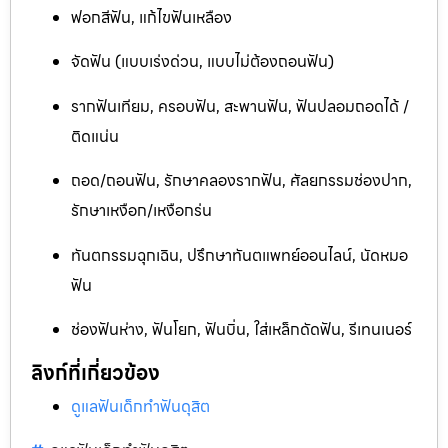
ฟอกสีฟัน, แก้ไขฟันเหลือง
จัดฟัน (แบบเร่งด่วน, แบบไม่ต้องถอนฟัน)
รากฟันเทียม, ครอบฟัน, สะพานฟัน, ฟันปลอมถอดได้ /
ติดแน่น
ถอด/ถอนฟัน, รักษาคลองรากฟัน, ศัลยกรรมช่องปาก,
รักษาเหงือก/เหงือกร่น
ทันตกรรมฉุกเฉิน, ปรึกษาทันตแพทย์ออนไลน์, นัดหมอ
ฟัน
ช่องฟันห่าง, ฟันโยก, ฟันบิ่น, ใส่เหล็กดัดฟัน, รีเทนเนอร์
ลิงก์ที่เกี่ยวข้อง
ดูแลฟันเด็กทำฟันดุสิต