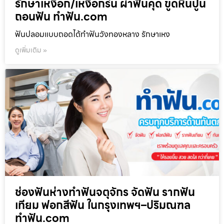
รักษาเหงือก/เหงือกร่น ผ่าฟันคุด ขูดหินปูน
ถอนฟัน ทำฟัน.com
ฟันปลอมแบบถอดได้ทำฟันวังทองหลาง รักษาเหง
ดูเพิ่มเติม »
ช่องฟันห่างทำฟันจตุจักร จัดฟัน รากฟัน
เทียม ฟอกสีฟัน ในกรุงเทพฯ–ปริมณฑล
ทำฟัน.com