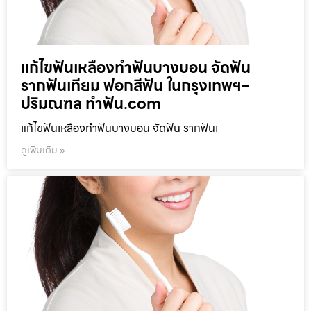
แก้ไขฟันเหลืองทำฟันบางบอน จัดฟัน
รากฟันเทียม ฟอกสีฟัน ในกรุงเทพฯ–
ปริมณฑล ทำฟัน.com
แก้ไขฟันเหลืองทำฟันบางบอน จัดฟัน รากฟันเ
ดูเพิ่มเติม »