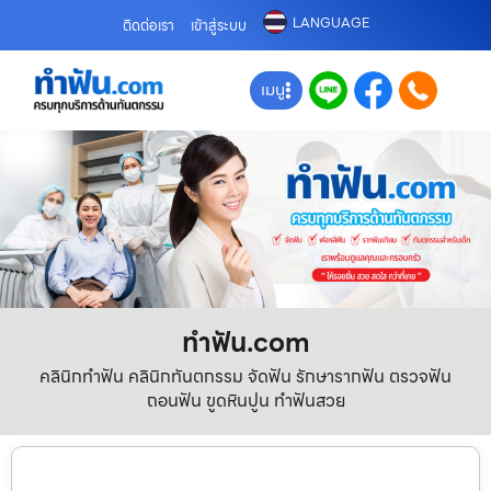
LANGUAGE
ติดต่อเรา
เข้าสู่ระบบ
เมนู
ทําฟัน.com
คลินิกทำฟัน คลินิกทันตกรรม จัดฟัน รักษารากฟัน ตรวจฟัน
ถอนฟัน ขูดหินปูน ทำฟันสวย