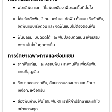
ฟอกสีฟัน และ แก้ไขฟันเหลือง เพื่อรอยยิ้มที่มั่นใจ
ใส่เหล็กดัดฟัน, รีเทนเนอร์ และ จัดฟัน ทั้งแบบ รับจัดฟัน,
จัดฟันแบบเร่งด่วน และ จัดฟันแบบไม่ต้องถอนฟัน
ฟันปลอมแบบถอดได้ และ ฟันปลอมติดแน่น เพื่อเสริม
ความมั่นใจในทุกการยิ้ม
การรักษาเฉพาะทางและซ่อมแซม
รากฟันเทียม และ ครอบฟัน / สะพานฟัน เพื่อคืนฟัน
แทนที่สูญเสีย
รักษาคลองรากฟัน, ศัลยกรรมช่องปาก และ รักษา
เหงือก, เหงือกร่น
ช่องฟันห่าง, ฟันโยก, ฟันหัก เราให้คำปรึกษาและแก้ไข
อย่างตรงจุด