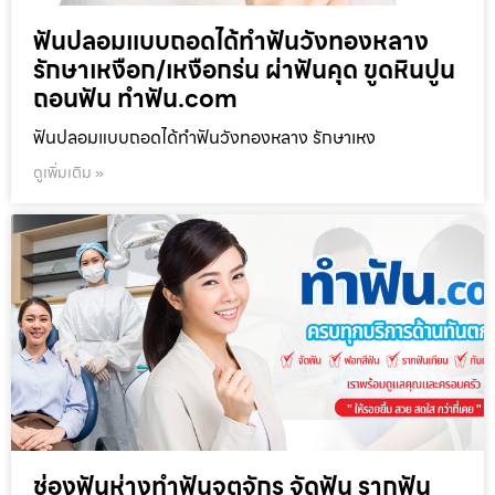
ฟันปลอมแบบถอดได้ทำฟันวังทองหลาง
รักษาเหงือก/เหงือกร่น ผ่าฟันคุด ขูดหินปูน
ถอนฟัน ทำฟัน.com
ฟันปลอมแบบถอดได้ทำฟันวังทองหลาง รักษาเหง
ดูเพิ่มเติม »
ช่องฟันห่างทำฟันจตุจักร จัดฟัน รากฟัน