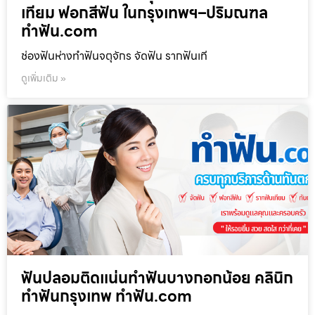
เทียม ฟอกสีฟัน ในกรุงเทพฯ–ปริมณฑล
ทำฟัน.com
ช่องฟันห่างทำฟันจตุจักร จัดฟัน รากฟันเที
ดูเพิ่มเติม »
ฟันปลอมติดแน่นทำฟันบางกอกน้อย คลินิก
ทำฟันกรุงเทพ ทำฟัน.com