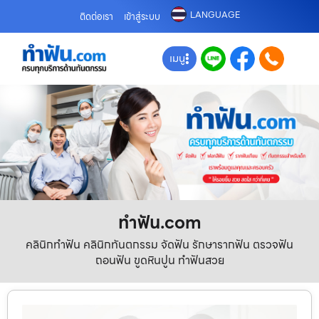
LANGUAGE
ติดต่อเรา
เข้าสู่ระบบ
เมนู
ทําฟัน.com
คลินิกทำฟัน คลินิกทันตกรรม จัดฟัน รักษารากฟัน ตรวจฟัน
ถอนฟัน ขูดหินปูน ทำฟันสวย