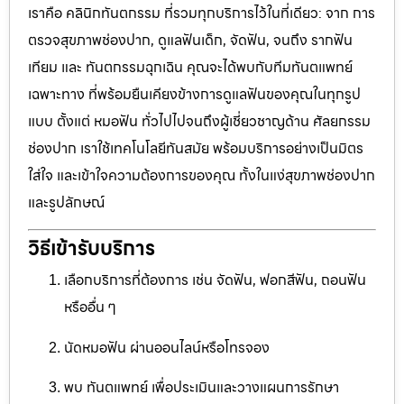
เราคือ คลินิกทันตกรรม ที่รวมทุกบริการไว้ในที่เดียว: จาก การ
ตรวจสุขภาพช่องปาก, ดูแลฟันเด็ก, จัดฟัน, จนถึง รากฟัน
เทียม และ ทันตกรรมฉุกเฉิน คุณจะได้พบกับทีมทันตแพทย์
เฉพาะทาง ที่พร้อมยืนเคียงข้างการดูแลฟันของคุณในทุกรูป
แบบ ตั้งแต่ หมอฟัน ทั่วไปไปจนถึงผู้เชี่ยวชาญด้าน ศัลยกรรม
ช่องปาก เราใช้เทคโนโลยีทันสมัย พร้อมบริการอย่างเป็นมิตร
ใส่ใจ และเข้าใจความต้องการของคุณ ทั้งในแง่สุขภาพช่องปาก
และรูปลักษณ์
วิธีเข้ารับบริการ
เลือกบริการที่ต้องการ เช่น จัดฟัน, ฟอกสีฟัน, ถอนฟัน
หรืออื่น ๆ
นัดหมอฟัน ผ่านออนไลน์หรือโทรจอง
พบ ทันตแพทย์ เพื่อประเมินและวางแผนการรักษา