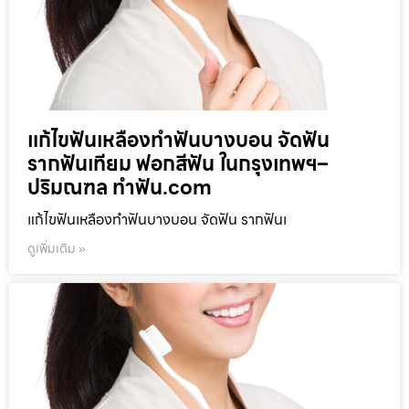
แก้ไขฟันเหลืองทำฟันบางบอน จัดฟัน
รากฟันเทียม ฟอกสีฟัน ในกรุงเทพฯ–
ปริมณฑล ทำฟัน.com
แก้ไขฟันเหลืองทำฟันบางบอน จัดฟัน รากฟันเ
ดูเพิ่มเติม »