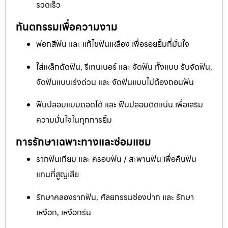
รวดเร็ว
ทันตกรรมเพื่อความงาม
ฟอกสีฟัน และ แก้ไขฟันเหลือง เพื่อรอยยิ้มที่มั่นใจ
ใส่เหล็กดัดฟัน, รีเทนเนอร์ และ จัดฟัน ทั้งแบบ รับจัดฟัน,
จัดฟันแบบเร่งด่วน และ จัดฟันแบบไม่ต้องถอนฟัน
ฟันปลอมแบบถอดได้ และ ฟันปลอมติดแน่น เพื่อเสริม
ความมั่นใจในทุกการยิ้ม
การรักษาเฉพาะทางและซ่อมแซม
รากฟันเทียม และ ครอบฟัน / สะพานฟัน เพื่อคืนฟัน
แทนที่สูญเสีย
รักษาคลองรากฟัน, ศัลยกรรมช่องปาก และ รักษา
เหงือก, เหงือกร่น