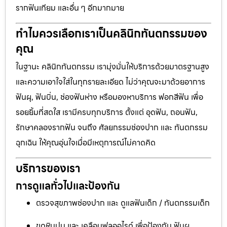
รากฟันเทียม และอื่น ๆ อีกมากมาย
ทำไมควรเลือกเราเป็นคลินิกทันตกรรมของ
คุณ
ในฐานะ คลินิกทันตกรรม เรามุ่งมั่นให้บริการด้วยมาตรฐานสูง
และความเอาใจใส่ในทุกรายละเอียด ไม่ว่าคุณจะมาด้วยอาการ
ฟันผุ, ฟันบิ่น, ช่องฟันห่าง หรือมองหาบริการ ฟอกสีฟัน เพื่อ
รอยยิ้มที่สดใส เรามีครบทุกบริการ ตั้งแต่ อุดฟัน, ถอนฟัน,
รักษาคลองรากฟัน จนถึง ศัลยกรรมช่องปาก และ ทันตกรรม
ฉุกเฉิน ให้คุณอุ่นใจเมื่อมีเหตุการณ์ไม่คาดคิด
บริการของเรา
การดูแลทั่วไปและป้องกัน
ตรวจสุขภาพช่องปาก และ ดูแลฟันเด็ก / ทันตกรรมเด็ก
ขูดหินปูน และ เคลือบฟลูออไรด์ เพื่อป้องกัน ฟันผุ