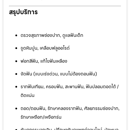
สรุปบริการ
ตรวจสุขภาพช่องปาก, ดูแลฟันเด็ก
ขูดหินปูน, เคลือบฟลูออไรด์
ฟอกสีฟัน, แก้ไขฟันเหลือง
จัดฟัน (แบบเร่งด่วน, แบบไม่ต้องถอนฟัน)
รากฟันเทียม, ครอบฟัน, สะพานฟัน, ฟันปลอมถอดได้ /
ติดแน่น
ถอด/ถอนฟัน, รักษาคลองรากฟัน, ศัลยกรรมช่องปาก,
รักษาเหงือก/เหงือกร่น
ทันตกรรมฉุกเฉิน, ปรึกษาทันตแพทย์ออนไลน์, นัดหมอ