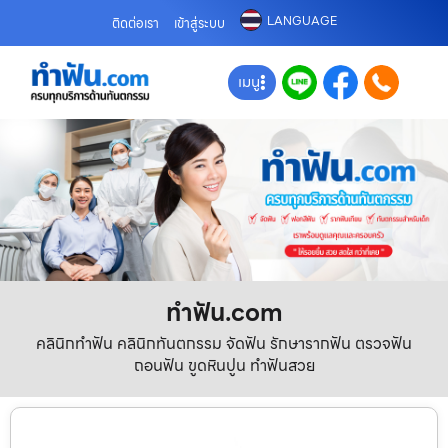
LANGUAGE
ติดต่อเรา
เข้าสู่ระบบ
เมนู
ทําฟัน.com
คลินิกทำฟัน คลินิกทันตกรรม จัดฟัน รักษารากฟัน ตรวจฟัน
ถอนฟัน ขูดหินปูน ทำฟันสวย