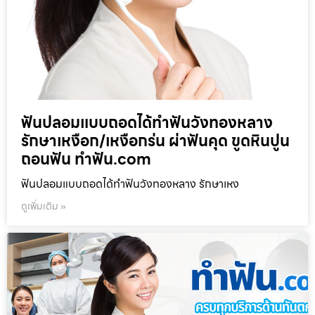
ฟันปลอมแบบถอดได้ทำฟันวังทองหลาง
รักษาเหงือก/เหงือกร่น ผ่าฟันคุด ขูดหินปูน
ถอนฟัน ทำฟัน.com
ฟันปลอมแบบถอดได้ทำฟันวังทองหลาง รักษาเหง
ดูเพิ่มเติม »