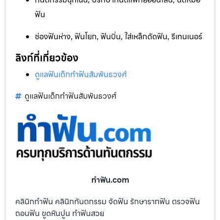
ฟัน
ช่องฟันห่าง, ฟันโยก, ฟันบิ่น, ใส่เหล็กดัดฟัน, รีเทนเนอร์
ลิงก์ที่เกี่ยวข้อง
ดูแลฟันเด็กทำฟันสัมพันธวงศ์
ดูแลฟันเด็กทำฟันสัมพันธวงศ์
ทําฟัน.com
คลินิกทำฟัน คลินิกทันตกรรม จัดฟัน รักษารากฟัน ตรวจฟัน
ถอนฟัน ขูดหินปูน ทำฟันสวย