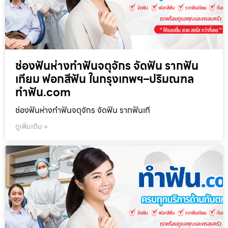
ช่องฟันห่างทำฟันจตุจักร จัดฟัน รากฟัน
เทียม ฟอกสีฟัน ในกรุงเทพฯ–ปริมณฑล
ทำฟัน.com
ช่องฟันห่างทำฟันจตุจักร จัดฟัน รากฟันเที
ดูเพิ่มเติม »