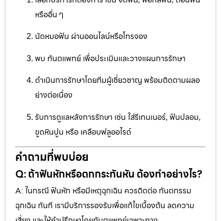
หรืออื่น ๆ
นัดหมอฟัน ผ่านออนไลน์หรือโทรจอง
พบ ทันตแพทย์ เพื่อประเมินและวางแผนการรักษา
ดำเนินการรักษาโดยทีมผู้เชี่ยวชาญ พร้อมติดตามผลอ
ย่างต่อเนื่อง
รับการดูแลหลังการรักษา เช่น ใส่รีเทนเนอร์, ฟันปลอม,
ขูดหินปูน หรือ เคลือบฟลูออไรด์
คำถามที่พบบ่อย
Q: ถ้าฟันหักหรือตกกระทันหัน ต้องทำอย่างไร?
A: ในกรณี ฟันหัก หรือมีเหตุฉุกเฉิน ควรติดต่อ ทันตกรรม
ฉุกเฉิน ทันที เรามีบริการรองรับเพื่อแก้ไขเบื้องต้น ลดความ
เสี่ยง และให้คำปรึกษาโดยทันตแพทย์เฉพาะทาง