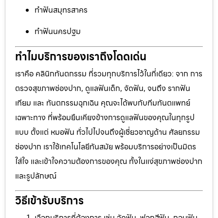
ทำฟันสมุทรสาคร
ทำฟันนครปฐม
ทำไมบริการของเราถึงโดดเด่น
เราคือ คลินิกทันตกรรม ที่รวมทุกบริการไว้ในที่เดียว: จาก การ
ตรวจสุขภาพช่องปาก, ดูแลฟันเด็ก, จัดฟัน, จนถึง รากฟัน
เทียม และ ทันตกรรมฉุกเฉิน คุณจะได้พบกับทีมทันตแพทย์
เฉพาะทาง ที่พร้อมยืนเคียงข้างการดูแลฟันของคุณในทุกรูป
แบบ ตั้งแต่ หมอฟัน ทั่วไปไปจนถึงผู้เชี่ยวชาญด้าน ศัลยกรรม
ช่องปาก เราใช้เทคโนโลยีทันสมัย พร้อมบริการอย่างเป็นมิตร
ใส่ใจ และเข้าใจความต้องการของคุณ ทั้งในแง่สุขภาพช่องปาก
และรูปลักษณ์
วิธีเข้ารับบริการ
เลือกบริการที่ต้องการ เช่น จัดฟัน, ฟอกสีฟัน, ถอนฟัน