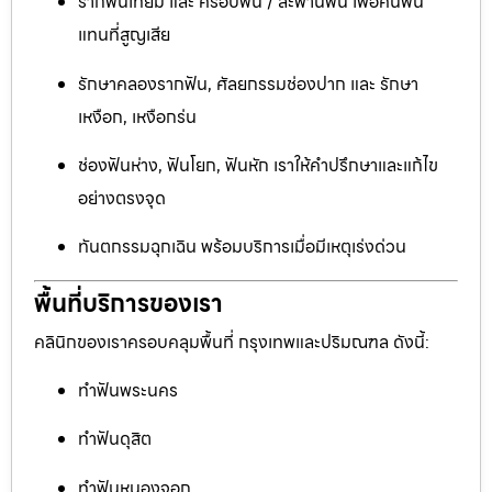
รากฟันเทียม และ ครอบฟัน / สะพานฟัน เพื่อคืนฟัน
แทนที่สูญเสีย
รักษาคลองรากฟัน, ศัลยกรรมช่องปาก และ รักษา
เหงือก, เหงือกร่น
ช่องฟันห่าง, ฟันโยก, ฟันหัก เราให้คำปรึกษาและแก้ไข
อย่างตรงจุด
ทันตกรรมฉุกเฉิน พร้อมบริการเมื่อมีเหตุเร่งด่วน
พื้นที่บริการของเรา
คลินิกของเราครอบคลุมพื้นที่ กรุงเทพและปริมณฑล ดังนี้:
ทำฟันพระนคร
ทำฟันดุสิต
ทำฟันหนองจอก