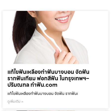
แก้ไขฟันเหลืองทำฟันบางบอน จัดฟัน
รากฟันเทียม ฟอกสีฟัน ในกรุงเทพฯ–
ปริมณฑล ทำฟัน.com
แก้ไขฟันเหลืองทำฟันบางบอน จัดฟัน รากฟันเ
ดูเพิ่มเติม »