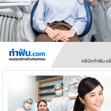
คลินิกทำฟัน ค