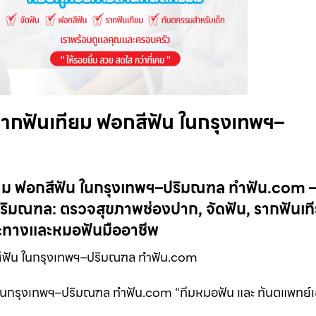
ากฟันเทียม ฟอกสีฟัน ในกรุงเทพฯ–
ทียม ฟอกสีฟัน ในกรุงเทพฯ–ปริมณฑล ทำฟัน.com
ิมณฑล: ตรวจสุขภาพช่องปาก, จัดฟัน, รากฟันเท
าะทางและหมอฟันมืออาชีพ
สีฟัน ในกรุงเทพฯ–ปริมณฑล ทำฟัน.com
น ในกรุงเทพฯ–ปริมณฑล ทำฟัน.com “ทีมหมอฟัน และ ทันตแพทย์