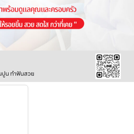
ินปูน ทำฟันสวย