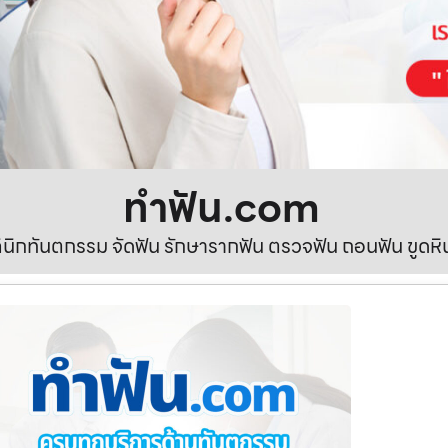
ทําฟัน.com
ลินิกทันตกรรม จัดฟัน รักษารากฟัน ตรวจฟัน ถอนฟัน ขูดห