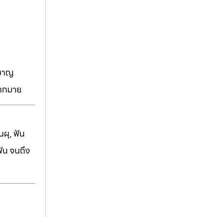
วชาญ
มากมาย
ผุ, ฟัน
ฟัน จนถึง