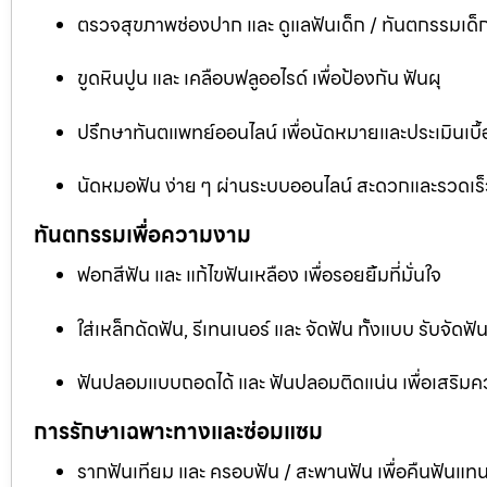
ตรวจสุขภาพช่องปาก และ ดูแลฟันเด็ก / ทันตกรรมเด็
ขูดหินปูน และ เคลือบฟลูออไรด์ เพื่อป้องกัน ฟันผุ
ปรึกษาทันตแพทย์ออนไลน์ เพื่อนัดหมายและประเมินเบื้
นัดหมอฟัน ง่าย ๆ ผ่านระบบออนไลน์ สะดวกและรวดเร็
ทันตกรรมเพื่อความงาม
ฟอกสีฟัน และ แก้ไขฟันเหลือง เพื่อรอยยิ้มที่มั่นใจ
ใส่เหล็กดัดฟัน, รีเทนเนอร์ และ จัดฟัน ทั้งแบบ รับจัด
ฟันปลอมแบบถอดได้ และ ฟันปลอมติดแน่น เพื่อเสริมคว
การรักษาเฉพาะทางและซ่อมแซม
รากฟันเทียม และ ครอบฟัน / สะพานฟัน เพื่อคืนฟันแทน