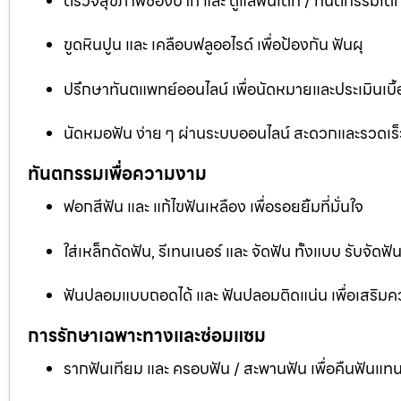
ตรวจสุขภาพช่องปาก และ ดูแลฟันเด็ก / ทันตกรรมเด็
ขูดหินปูน และ เคลือบฟลูออไรด์ เพื่อป้องกัน ฟันผุ
ปรึกษาทันตแพทย์ออนไลน์ เพื่อนัดหมายและประเมินเบื้
นัดหมอฟัน ง่าย ๆ ผ่านระบบออนไลน์ สะดวกและรวดเร็
ทันตกรรมเพื่อความงาม
ฟอกสีฟัน และ แก้ไขฟันเหลือง เพื่อรอยยิ้มที่มั่นใจ
ใส่เหล็กดัดฟัน, รีเทนเนอร์ และ จัดฟัน ทั้งแบบ รับจัด
ฟันปลอมแบบถอดได้ และ ฟันปลอมติดแน่น เพื่อเสริมคว
การรักษาเฉพาะทางและซ่อมแซม
รากฟันเทียม และ ครอบฟัน / สะพานฟัน เพื่อคืนฟันแทน