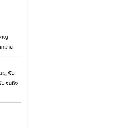
วชาญ
มากมาย
ผุ, ฟัน
ฟัน จนถึง