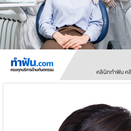
คลินิกทำฟัน ค