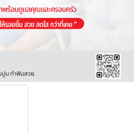
ินปูน ทำฟันสวย