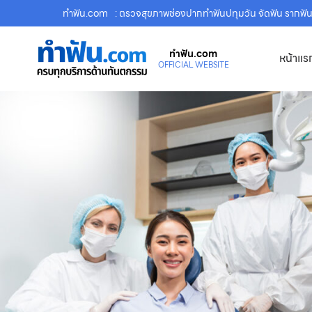
ทําฟัน.com
: ตรวจสุขภาพช่องปากทำฟันปทุมวัน จัดฟัน รากฟ
ทําฟัน.com
หน้าแร
OFFICIAL WEBSITE