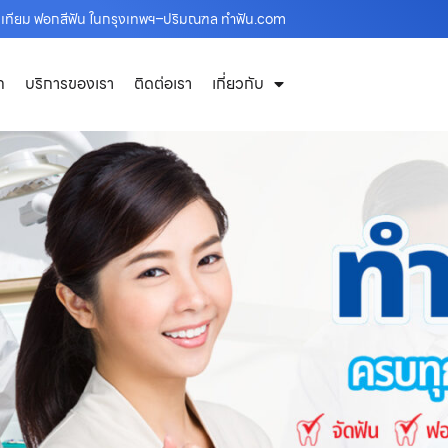
ันเทียม ฟอกสีฟัน ในกรุงเทพฯ–ปริมณฑล ทำฟัน.com
ก
บริการของเรา
ติดต่อเรา
เกี่ยวกับ