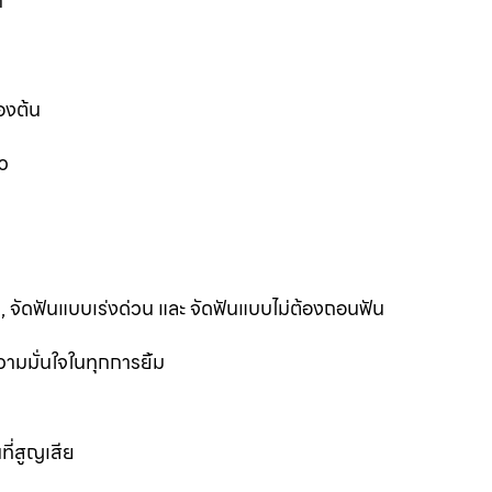
ก
องต้น
ว
ฟัน, จัดฟันแบบเร่งด่วน และ จัดฟันแบบไม่ต้องถอนฟัน
ามมั่นใจในทุกการยิ้ม
ที่สูญเสีย