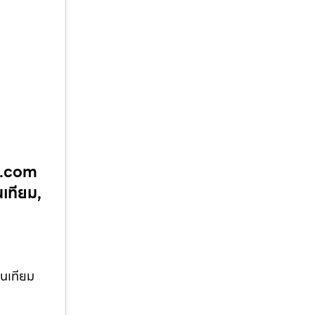
น.com
เทียม,
ันเทียม