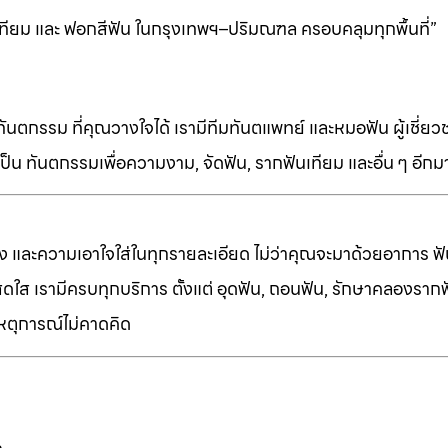
ทียม และ ฟอกสีฟัน ในกรุงเทพฯ–ปริมณฑล ครอบคลุมทุกพื้นที่”
ทันตกรรม ที่คุณวางใจได้ เรามีทีมทันตแพทย์ และหมอฟัน ผู้เชี่ย
็น ทันตกรรมเพื่อความงาม, จัดฟัน, รากฟันเทียม และอื่น ๆ อีก
ง และความเอาใจใส่ในทุกรายละเอียด ไม่ว่าคุณจะมาด้วยอาการ ฟัน
ี่สดใส เรามีครบทุกบริการ ตั้งแต่ อุดฟัน, ถอนฟัน, รักษาคลองราก
เหตุการณ์ไม่คาดคิด