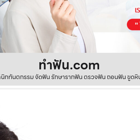
ทําฟัน.com
ลินิกทันตกรรม จัดฟัน รักษารากฟัน ตรวจฟัน ถอนฟัน ขูดห